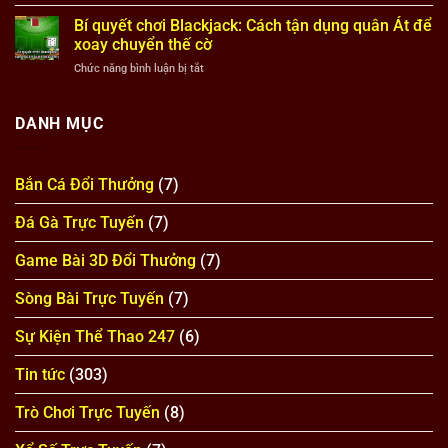
Mẹo
Đọc
vào
chơi
Bí quyết chơi Blackjack: Cách tận dụng quân Át để
bảng
tiền
Sicbo
tỷ
xoay chuyển thế cờ
hợp
online:
lệ
lý
ở
Chức năng bình luận bị tắt
Tận
đúng
Bí
dụng
cách
quyết
chuỗi
để
chơi
DANH MỤC
kết
tránh
Blackjack:
quả
kèo
Cách
để
dụ
tận
bắt
Bắn Cá Đổi Thưởng
(7)
dụng
cầu
quân
chính
Đá Gà Trực Tuyến
(7)
Át
xác
để
xoay
Game Bài 3D Đổi Thưởng
(7)
chuyển
thế
Sòng Bài Trực Tuyến
(7)
cờ
Sự Kiện Thể Thao 247
(6)
Tin tức
(303)
Trò Chơi Trực Tuyến
(8)