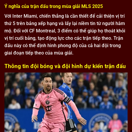
Ý nghĩa của trận đấu trong mùa giải MLS 2025
Với Inter Miami, chiến thắng là cần thiết để cải thiện vị trí
thứ 5 trên bảng xếp hạng và lấy lại niềm tin từ người hâm
mộ. Đối với CF Montreal, 3 điểm có thể giúp họ thoát khỏi
vị trí cuối bảng, tạo động lực cho các trận tiếp theo. Trận
đấu này có thể định hình phong độ của cả hai đội trong
giai đoạn tiếp theo của mùa giải.
Thông tin đội bóng và đội hình dự kiến trận đấu