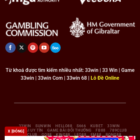
Từ khoá được tìm kiếm nhiều nhất: 33win | 33 Win | Game
33win | 33win Com | 33win 68 |
Lô Đề Online
33WIN
SUNWIN
HELLO88
S666
KUBET
33WIN
NHÀ CÁI UY TÍN
GAME BÀI ĐỔI THƯỞNG
FB88
789CLUB
X [ĐÓNG]
789CLUB
GO88
KING88
LEO88
FM88
BONG88