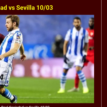
ad vs Sevilla 10/03