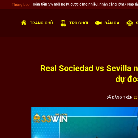
Chuyển
mỗi ngày, cược càng nhiều, nhận càng lớn!⚡️ Nạp lần đầu x2, rút tiền siêu tốc, hỗ
Thông báo
đến
nội
TRANG CHỦ
TRÒ CHƠI
BẮN CÁ
dung
Real Sociedad vs Sevilla n
dự đo
ĐÃ ĐĂNG TRÊN
28