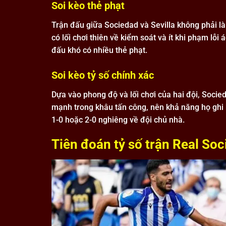
Soi kèo thẻ phạt
Trận đấu giữa Sociedad và Sevilla không phải là
có lối chơi thiên về kiểm soát và ít khi phạm lỗi 
đấu khó có nhiều thẻ phạt.
Soi kèo tỷ số chính xác
Dựa vào phong độ và lối chơi của hai đội, Socieda
mạnh trong khâu tấn công, nên khả năng họ ghi b
1-0 hoặc 2-0 nghiêng về đội chủ nhà.
Tiên đoán tỷ số trận Real Soc