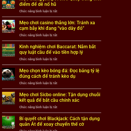
chơi
tận
điểm để dễ nổ hũ
Sicbo
dụng
ở
Chức năng bình luận bị tắt
–
hệ
Mẹo
Phân
số
thắng
Mẹo chơi casino thắng lớn: Tránh xa
tích
nhân
jackpot
bảng
cạm bẫy khi đang “vào dây đỏ”
khủng
slot:
cược
ở
Chức năng bình luận bị tắt
Quay
để
Mẹo
đúng
chọn
chơi
Kinh nghiệm chơi Baccarat: Nắm bắt
thời
kèo
casino
điểm
quy luật cầu để vào tiền hợp lý
chuẩn
thắng
để
xác
ở
Chức năng bình luận bị tắt
lớn:
dễ
Kinh
Tránh
nổ
nghiệm
Mẹo chọn kèo bóng đá: Đọc bảng tỷ lệ
xa
hũ
chơi
cạm
đúng cách để tránh kèo dụ
Baccarat:
bẫy
ở
Chức năng bình luận bị tắt
Nắm
khi
Mẹo
bắt
đang
chọn
Mẹo chơi Sicbo online: Tận dụng chuỗi
quy
“vào
kèo
luật
kết quả để bắt cầu chính xác
dây
bóng
cầu
đỏ”
ở
Chức năng bình luận bị tắt
đá:
để
Mẹo
Đọc
vào
chơi
Bí quyết chơi Blackjack: Cách tận dụng
bảng
tiền
Sicbo
tỷ
quân Át để xoay chuyển thế cờ
hợp
online:
lệ
lý
ở