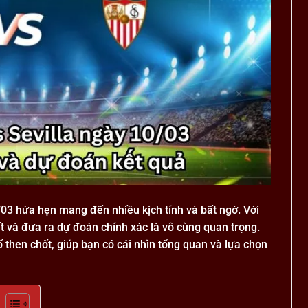
/03 hứa hẹn mang đến nhiều kịch tính và bất ngờ. Với
iết và đưa ra dự đoán chính xác là vô cùng quan trọng.
ố then chốt, giúp bạn có cái nhìn tổng quan và lựa chọn