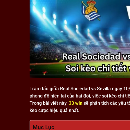
Trận đấu giữa Real Sociedad vs Sevilla ngày 10
phong độ hiện tại của hai đội, việc soi kèo chi t
Trong bài viết này,
33 win
sẽ phân tích các yếu t
kèo cược hiệu quả nhất.
Mục Lục