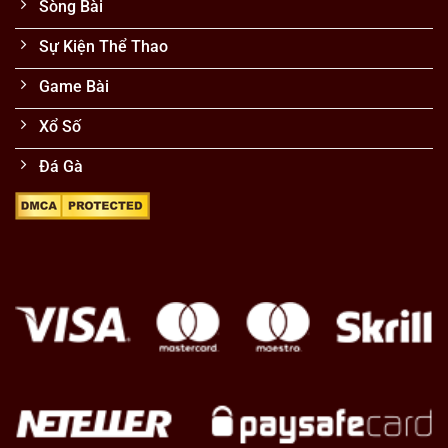
Sòng Bài
Sự Kiện Thể Thao
Game Bài
Xổ Số
Đá Gà