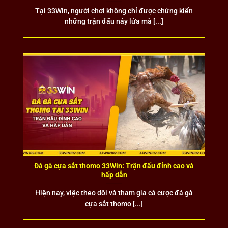
Tại 33Win, người chơi không chỉ được chứng kiến
những trận đấu nảy lửa mà [...]
Đá gà cựa sắt thomo 33Win: Trận đấu đỉnh cao và
hấp dẫn
Hiện nay, việc theo dõi và tham gia cá cược đá gà
cựa sắt thomo [...]