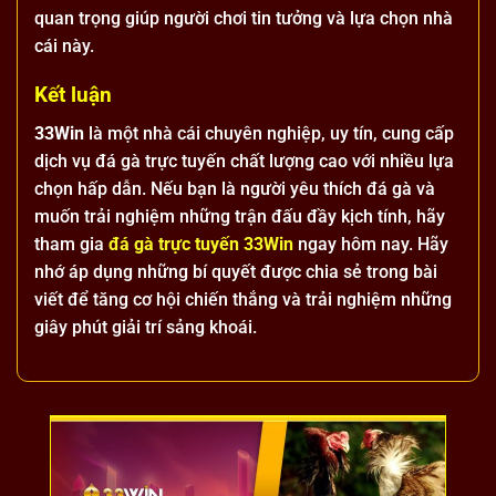
quan trọng giúp người chơi tin tưởng và lựa chọn nhà
cái này.
Kết luận
33Win
là một nhà cái chuyên nghiệp, uy tín, cung cấp
dịch vụ đá gà trực tuyến chất lượng cao với nhiều lựa
chọn hấp dẫn. Nếu bạn là người yêu thích đá gà và
muốn trải nghiệm những trận đấu đầy kịch tính, hãy
tham gia
đá gà trực tuyến 33Win
ngay hôm nay. Hãy
nhớ áp dụng những bí quyết được chia sẻ trong bài
viết để tăng cơ hội chiến thắng và trải nghiệm những
giây phút giải trí sảng khoái.