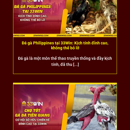
Đá gà Philippines tại 33Win: Kịch tính đỉnh cao,
không thể bỏ lỡ
Đá gà là một môn thể thao truyền thống và đầy kịch
tính, đã thu [...]