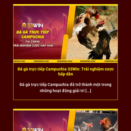
Đá gà trực tiếp Campuchia 33Win: Trải nghiệm cược
hấp dẫn
Đá gà trực tiếp Campuchia đã trở thành một trong
những hoạt động giải trí [...]