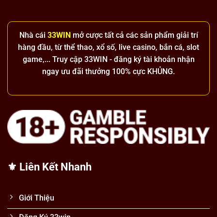
Nhà cái
33WIN
mở cược tất cả các sản phẩm giải trí
hàng đầu, từ thể thao, xổ số, live casino, bắn cá, slot
game,... Truy cập 33WIN - đăng ký tài khoản nhận
ngay ưu đãi thưởng 100% cực KHỦNG.
⚜️ Liên Kết Nhanh
Giới Thiệu