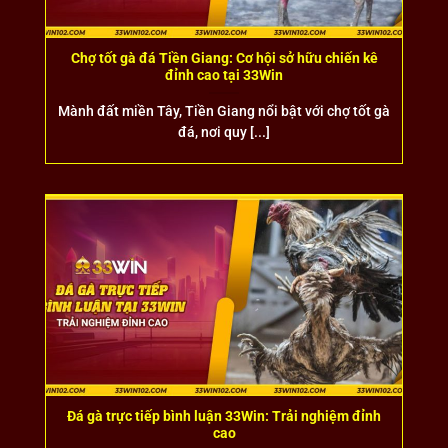
Chợ tốt gà đá Tiền Giang: Cơ hội sở hữu chiến kê
đỉnh cao tại 33Win
Mành đất miền Tây, Tiền Giang nổi bật với chợ tốt gà
đá, nơi quy [...]
Đá gà trực tiếp bình luận 33Win: Trải nghiệm đỉnh
cao