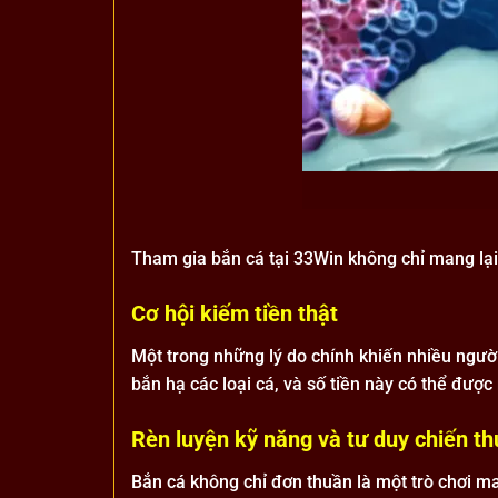
Tham gia bắn cá tại 33Win không chỉ mang lại ni
Cơ hội kiếm tiền thật
Một trong những lý do chính khiến nhiều người 
bắn hạ các loại cá, và số tiền này có thể đượ
Rèn luyện kỹ năng và tư duy chiến th
Bắn cá không chỉ đơn thuần là một trò chơi ma