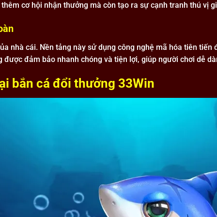
 thêm cơ hội nhận thưởng mà còn tạo ra sự cạnh tranh thú vị g
oàn
ủa nhà cái. Nền tảng này sử dụng công nghệ mã hóa tiên tiến đ
g được đảm bảo nhanh chóng và tiện lợi, giúp người chơi dễ dàn
 tại bắn cá đổi thưởng 33Win