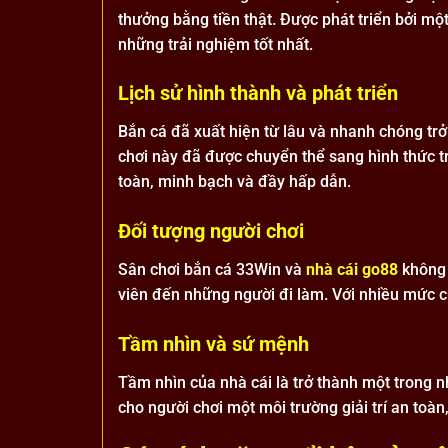
thưởng bằng tiền thật. Được phát triển bởi mộ
những trải nghiệm tốt nhất.
Lịch sử hình thành và phát triển
Bắn cá đã xuất hiện từ lâu và nhanh chóng trở 
chơi này đã được chuyển thể sang hình thức 
toàn, minh bạch và đầy hấp dẫn.
Đối tượng người chơi
Sân chơi bắn cá 33Win và
nhà cái go88
không 
viên đến những người đi làm. Với nhiều mức c
Tầm nhìn và sứ mệnh
Tầm nhìn của nhà cái là trở thành một trong
cho người chơi một môi trường giải trí an toàn,