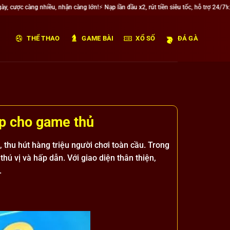
 lớn!⚡️ Nạp lần đầu x2, rút tiền siêu tốc, hỗ trợ 24/7!👉 Tham gia ngay để không 
THỂ THAO
GAME BÀI
XỔ SỐ
ĐÁ GÀ
ấp cho game thủ
, thu hút hàng triệu người chơi toàn cầu. Trong
hú vị và hấp dẫn. Với giao diện thân thiện,
.