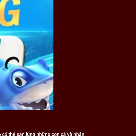
ọ có thể săn lùng những con cá và nhận