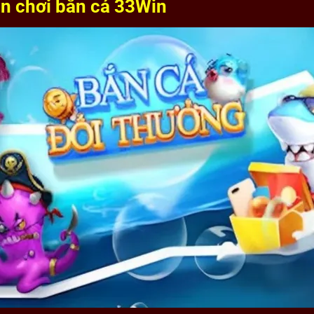
ân chơi bắn cá 33Win