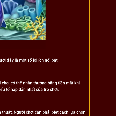
ới đây là một số lợi ích nổi bật.
ời chơi có thể nhận thưởng bằng tiền mặt khi
ếu tố hấp dẫn nhất của trò chơi.
 thuật. Người chơi cần phải biết cách lựa chọn