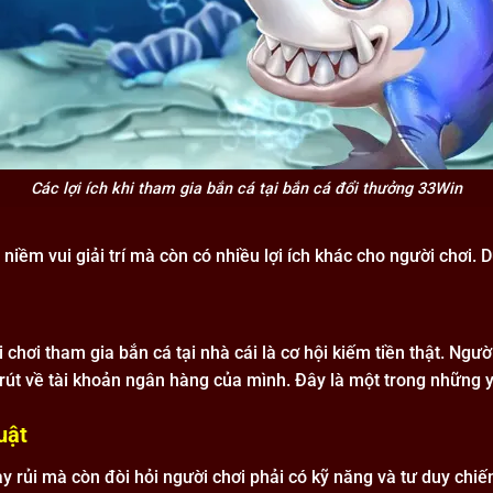
Các lợi ích khi tham gia bắn cá tại bắn cá đổi thưởng 33Win
ềm vui giải trí mà còn có nhiều lợi ích khác cho người chơi. Dư
chơi tham gia bắn cá tại nhà cái là cơ hội kiếm tiền thật. Ngư
c rút về tài khoản ngân hàng của mình. Đây là một trong những y
uật
y rủi mà còn đòi hỏi người chơi phải có kỹ năng và tư duy chiến