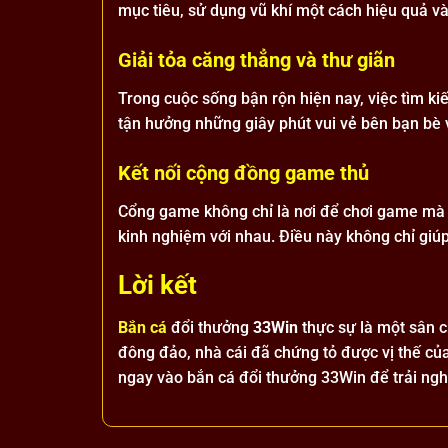
mục tiêu, sử dụng vũ khí một cách hiệu quả v
Giải tỏa căng thẳng và thư giãn
Trong cuộc sống bận rộn hiện nay, việc tìm kiế
tận hưởng những giây phút vui vẻ bên bạn bè v
Kết nối cộng đồng game thủ
Cổng game không chỉ là nơi để chơi game mà c
kinh nghiệm với nhau. Điều này không chỉ giú
Lời kết
Bắn cá
đổi thưởng
33Win
thực sự là một sân c
đông đảo, nhà cái đã chứng tỏ được vị thế của
ngay vào bắn cá đổi thưởng 33Win để trải ngh