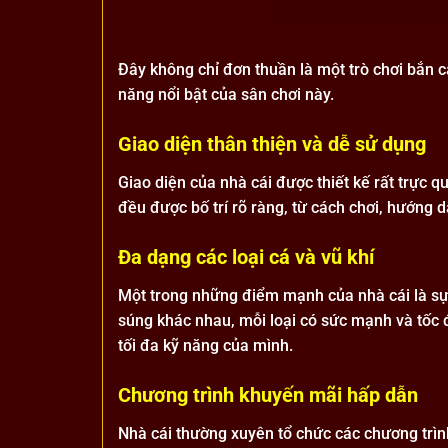
Đây không chỉ đơn thuần là một trò chơi bắn c
năng nổi bật của sân chơi này.
Giao diện thân thiện và dễ sử dụng
Giao diện của nhà cái được thiết kế rất trực q
đều được bố trí rõ ràng, từ cách chơi, hướng 
Đa dạng các loại cá và vũ khí
Một trong những điểm mạnh của nhà cái là sự đ
súng khác nhau, mỗi loại có sức mạnh và tốc 
tối đa kỹ năng của mình.
Chương trình khuyến mãi hấp dẫn
Nhà cái thường xuyên tổ chức các chương trìn