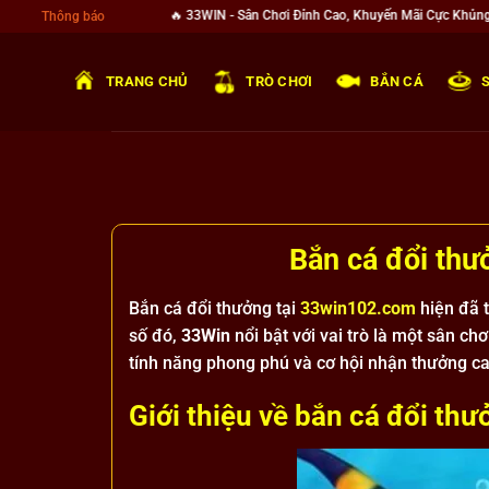
Chuyển
🔥 33WIN - Sân Chơi Đỉnh Cao, Khuyến Mãi Cực Khủng! 🔥🎁 Tặng ngay 100K cho thà
Thông báo
đến
nội
TRANG CHỦ
TRÒ CHƠI
BẮN CÁ
dung
Bắn cá đổi thư
Bắn cá đổi thưởng tại
33win102.com
hiện đã t
số đó,
33Win
nổi bật với vai trò là một sân c
tính năng phong phú và cơ hội nhận thưởng cao,
Giới thiệu về bắn cá đổi th