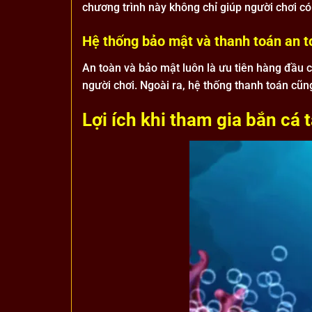
chương trình này không chỉ giúp người chơi có
Hệ thống bảo mật và thanh toán an t
An toàn và bảo mật luôn là ưu tiên hàng đầu c
người chơi. Ngoài ra, hệ thống thanh toán cũn
Lợi ích khi tham gia bắn cá