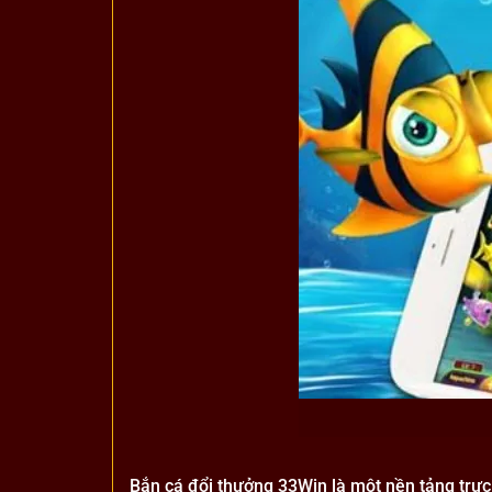
Bắn cá đổi thưởng 33Win là một nền tảng trực 