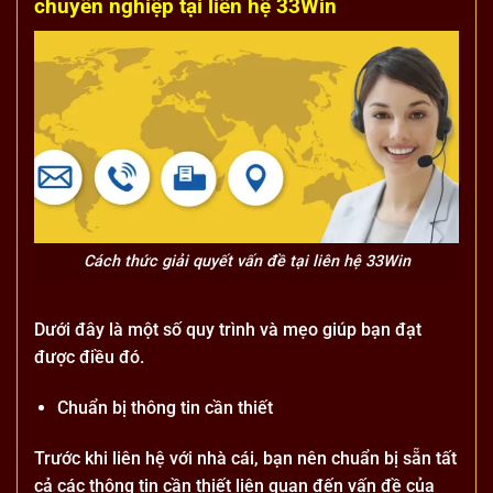
chuyên nghiệp tại liên hệ 33Win
Cách thức giải quyết vấn đề tại liên hệ 33Win
Dưới đây là một số quy trình và mẹo giúp bạn đạt
được điều đó.
Chuẩn bị thông tin cần thiết
Trước khi liên hệ với nhà cái, bạn nên chuẩn bị sẵn tất
cả các thông tin cần thiết liên quan đến vấn đề của