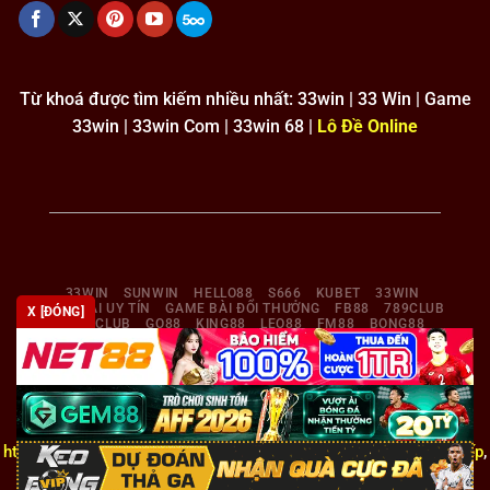
Từ khoá được tìm kiếm nhiều nhất: 33win | 33 Win | Game
33win | 33win Com | 33win 68 |
Lô Đề Online
33WIN
SUNWIN
HELLO88
S666
KUBET
33WIN
NHÀ CÁI UY TÍN
GAME BÀI ĐỔI THƯỞNG
FB88
789CLUB
X [ĐÓNG]
789CLUB
GO88
KING88
LEO88
FM88
BONG88
Copyright 2024 © Bản quyền thuộc
33win102.com
Chúng tôi đồng hành cùng những đối tác được đánh giá cao:
sunwin
,
b52
,
Kèo Nhà Cái
,
Kèo Nhà Cái
,
hit club
,
tài xỉu online
,
https://xin88.com.ph/
,
7M Cn
,
kqbd trực tuyến
,
kèo nhà cái trực tiếp
,
https://socolive.direct/
,
kèo nhà cái
,
789 Club
,
IWIN