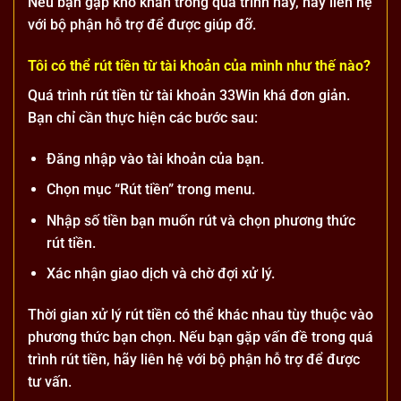
Nếu bạn gặp khó khăn trong quá trình này, hãy liên hệ
với bộ phận hỗ trợ để được giúp đỡ.
Tôi có thể rút tiền từ tài khoản của mình như thế nào?
Quá trình rút tiền từ tài khoản 33Win khá đơn giản.
Bạn chỉ cần thực hiện các bước sau:
Đăng nhập vào tài khoản của bạn.
Chọn mục “Rút tiền” trong menu.
Nhập số tiền bạn muốn rút và chọn phương thức
rút tiền.
Xác nhận giao dịch và chờ đợi xử lý.
Thời gian xử lý rút tiền có thể khác nhau tùy thuộc vào
phương thức bạn chọn. Nếu bạn gặp vấn đề trong quá
trình rút tiền, hãy liên hệ với bộ phận hỗ trợ để được
tư vấn.