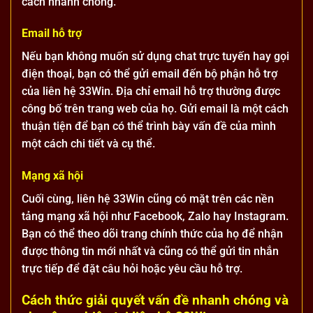
cách nhanh chóng.
Email hỗ trợ
Nếu bạn không muốn sử dụng chat trực tuyến hay gọi
điện thoại, bạn có thể gửi email đến bộ phận hỗ trợ
của liên hệ 33Win. Địa chỉ email hỗ trợ thường được
công bố trên trang web của họ. Gửi email là một cách
thuận tiện để bạn có thể trình bày vấn đề của mình
một cách chi tiết và cụ thể.
Mạng xã hội
Cuối cùng, liên hệ 33Win cũng có mặt trên các nền
tảng mạng xã hội như Facebook, Zalo hay Instagram.
Bạn có thể theo dõi trang chính thức của họ để nhận
được thông tin mới nhất và cũng có thể gửi tin nhắn
trực tiếp để đặt câu hỏi hoặc yêu cầu hỗ trợ.
Cách thức giải quyết vấn đề nhanh chóng và