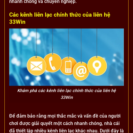
nhanh chóng và chuyên nghiệp.
Các kênh liên lạc chính thức của liên hệ
33Win
Khám phá các kênh liên lạc chính thức của liên hệ
33Win
Để đảm bảo rằng mọi thắc mắc và vấn đề của người
chơi được giải quyết một cách nhanh chóng, nhà cái
đã thiết lập nhiều kênh liên lạc khác nhau. Dưới đây là