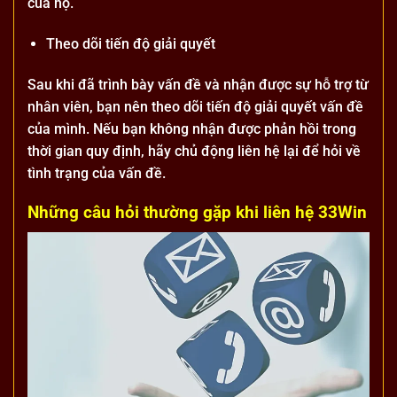
của họ.
Theo dõi tiến độ giải quyết
Sau khi đã trình bày vấn đề và nhận được sự hỗ trợ từ
nhân viên, bạn nên theo dõi tiến độ giải quyết vấn đề
của mình. Nếu bạn không nhận được phản hồi trong
thời gian quy định, hãy chủ động liên hệ lại để hỏi về
tình trạng của vấn đề.
Những câu hỏi thường gặp khi liên hệ 33Win