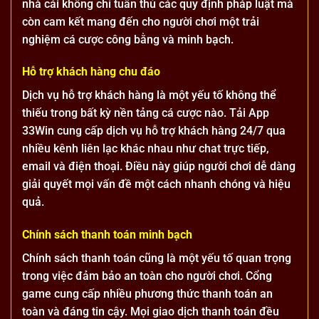
nhà cái không chỉ tuân thủ các quy định pháp luật mà
còn cam kết mang đến cho người chơi một trải
nghiệm cá cược công bằng và minh bạch.
Hỗ trợ khách hàng chu đáo
Dịch vụ hỗ trợ khách hàng là một yếu tố không thể
thiếu trong bất kỳ nền tảng cá cược nào. Tải App
33Win cung cấp dịch vụ hỗ trợ khách hàng 24/7 qua
nhiều kênh liên lạc khác nhau như chat trực tiếp,
email và điện thoại. Điều này giúp người chơi dễ dàng
giải quyết mọi vấn đề một cách nhanh chóng và hiệu
quả.
Chính sách thanh toán minh bạch
Chính sách thanh toán cũng là một yếu tố quan trọng
trong việc đảm bảo an toàn cho người chơi. Cổng
game cung cấp nhiều phương thức thanh toán an
toàn và đáng tin cậy. Mọi giao dịch thanh toán đều