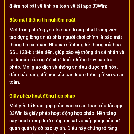
điểm nổi bật về tính an toàn về tải app 33Win:
Bảo mật thông tin nghiêm ngặt
Một trong những yếu tố quan trọng nhất trong việc
tạo dựng lòng tin từ phía người chơi chính là bảo mật
thông tin cá nhân. Nhà cái sử dụng hệ thống mã hóa
SSL 128-bit tiên tiến, giúp bảo vệ thông tin cá nhân và
tài khoản của người chơi khỏi những truy cập trái
phép. Mọi giao dịch và thông tin đều được mã hóa,
đảm bảo rằng dữ liệu của bạn luôn được giữ kín và an
toàn.
Giấy phép hoạt động hợp pháp
Một yếu tố khác góp phần vào sự an toàn của tải app
33Win là giấy phép hoạt động hợp pháp. Nền tảng
này hoạt động dưới sự giám sát và cấp phép của cơ
quan quản lý cờ bạc uy tín. Điều này chứng tỏ rằng