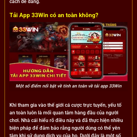
cách dễ dàng.
Tải App 33Win có an toàn không?
Một số điểm nổi bật về tính an toàn về tải app 33Win
Khi tham gia vào thế giới cá cược trực tuyến, yếu tố
an toàn luôn là mối quan tâm hàng đầu của người
chơi. Nhà cái hiểu rõ điều này và đã thực hiện nhiều
biện pháp để đảm bảo rằng người dùng có thể yên
tâm khi sử dụng dịch vụ của họ. Dưới đây là một số