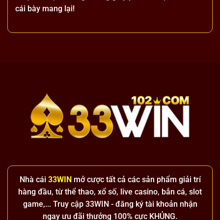
cái bày mang lại!
Nhà cái
33WIN
mở cược tất cả các sản phẩm giải trí
hàng đầu, từ thể thao, xổ số, live casino, bắn cá, slot
game,... Truy cập 33WIN - đăng ký tài khoản nhận
ngay ưu đãi thưởng 100% cực KHỦNG.