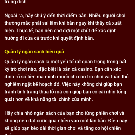
trúng đích.
Ngoài ra, hãy chú ý đến thời điểm bắn. Nhiều người chơi
thường mắc phải sai lầm khi bắn ngay khi thấy cá xuất
hiện. Thực tế, bạn nên chờ đợi một chút để xác định
hướng đi của cá trước khi quyết định bắn.
Quản lý ngân sách hiệu quả
Quản lý ngân sách là một yếu tố rất quan trọng trong bất
kỳ trò chơi nào, đặc biệt là bắn cá casino. Bạn cần xác
định rõ số tiền mà mình muốn chi cho trò chơi và tuân thủ
nghiêm ngặt kế hoạch đó. Việc này không chỉ giúp bạn
tránh tình trạng thua lỗ mà còn giúp bạn có cái nhìn tổng
quát hơn về khả năng tài chính của mình.
Hãy chia nhỏ ngân sách của bạn cho từng phiên chơi và
không nên đặt cược quá nhiều vào một lần bắn. Điều này
sẽ giúp bạn kéo dài thời gian chơi và tăng cơ hội chiến