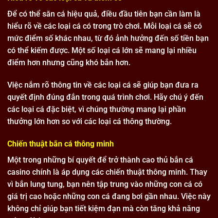
Để có thể săn cá hiệu quả, điều đầu tiên bạn cần làm là
hiểu rõ về các loại cá có trong trò chơi. Mỗi loại cá sẽ có
mức điểm số khác nhau, từ đó ảnh hưởng đến số tiền bạn
có thể kiếm được. Một số loại cá lớn sẽ mang lại nhiều
điểm hơn nhưng cũng khó bắn hơn.
Việc nắm rõ thông tin về các loại cá sẽ giúp bạn đưa ra
quyết định đúng đắn trong quá trình chơi. Hãy chú ý đến
các loại cá đặc biệt, vì chúng thường mang lại phần
thưởng lớn hơn so với các loại cá thông thường.
Chiến thuật bắn cá thông minh
Một trong những bí quyết để trở thành cao thủ bắn cá
casino chính là áp dụng các chiến thuật thông minh. Thay
vì bắn lung tung, bạn nên tập trung vào những con cá có
giá trị cao hoặc những con cá đang bơi gần nhau. Việc này
không chỉ giúp bạn tiết kiệm đạn mà còn tăng khả năng