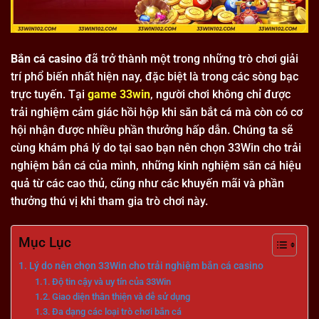
Bắn cá casino
đã trở thành một trong những trò chơi giải
trí phổ biến nhất hiện nay, đặc biệt là trong các sòng bạc
trực tuyến. Tại
game 33win
, người chơi không chỉ được
trải nghiệm cảm giác hồi hộp khi săn bắt cá mà còn có cơ
hội nhận được nhiều phần thưởng hấp dẫn. Chúng ta sẽ
cùng khám phá lý do tại sao bạn nên chọn 33Win cho trải
nghiệm bắn cá của mình, những kinh nghiệm săn cá hiệu
quả từ các cao thủ, cũng như các khuyến mãi và phần
thưởng thú vị khi tham gia trò chơi này.
Mục Lục
Lý do nên chọn 33Win cho trải nghiệm bắn cá casino
Độ tin cậy và uy tín của 33Win
Giao diện thân thiện và dễ sử dụng
Đa dạng các loại trò chơi bắn cá