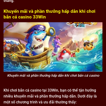
thắng.
Khuyến mãi và phần thưởng hấp dẫn khi chơi
bắn cá casino 33Win
Khuyến mãi và phần thưởng hấp dẫn khi chơi bắn cá casino
Khi chơi bắn cá casino tại 33Win, bạn có thể tận hưởng
nhiều khuyến mãi và phần thưởng hấp dẫn. Dưới đây là
một số chương trình và ưu đãi thường thấy: