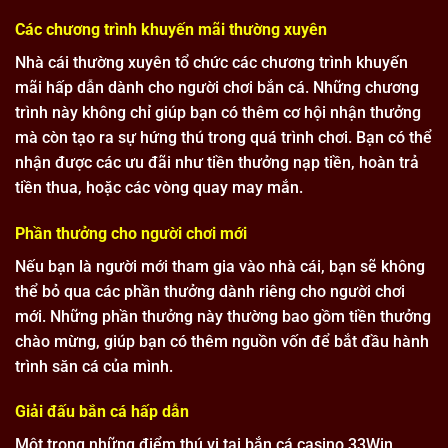
Các chương trình khuyến mãi thường xuyên
Nhà cái thường xuyên tổ chức các chương trình khuyến
mãi hấp dẫn dành cho người chơi bắn cá. Những chương
trình này không chỉ giúp bạn có thêm cơ hội nhận thưởng
mà còn tạo ra sự hứng thú trong quá trình chơi. Bạn có thể
nhận được các ưu đãi như tiền thưởng nạp tiền, hoàn trả
tiền thua, hoặc các vòng quay may mắn.
Phần thưởng cho người chơi mới
Nếu bạn là người mới tham gia vào nhà cái, bạn sẽ không
thể bỏ qua các phần thưởng dành riêng cho người chơi
mới. Những phần thưởng này thường bao gồm tiền thưởng
chào mừng, giúp bạn có thêm nguồn vốn để bắt đầu hành
trình săn cá của mình.
Giải đấu bắn cá hấp dẫn
Một trong những điểm thú vị tại bắn cá casino 33Win