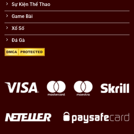
Sự Kiện Thể Thao
Game Bài
Xổ Số
Đá Gà