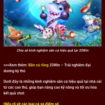
Chia sẻ kinh nghiệm săn cá hiệu quả tại 33Win
>>>Xem thêm:
Bắn cá rồng
33Win – Trải nghiệm đại
dương kỳ thú
Dưới đây là những kinh nghiệm săn cá hiệu quả tại nhà cái
từ các cao thủ, giúp bạn nâng cao kỹ năng và tối ưu hóa
kết quả chơi:
Hiểu rõ về các loại cá và điểm số