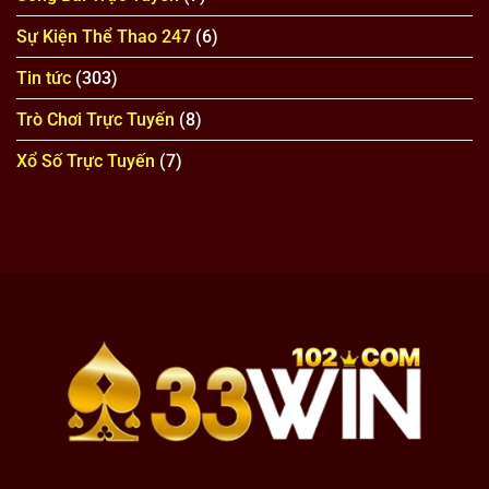
cờ
Sự Kiện Thể Thao 247
(6)
Tin tức
(303)
Trò Chơi Trực Tuyến
(8)
Xổ Số Trực Tuyến
(7)