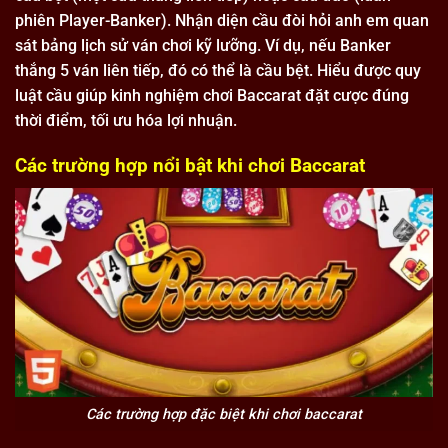
phiên Player-Banker). Nhận diện cầu đòi hỏi anh em quan
sát bảng lịch sử ván chơi kỹ lưỡng. Ví dụ, nếu Banker
thắng 5 ván liên tiếp, đó có thể là cầu bệt. Hiểu được quy
luật cầu giúp kinh nghiệm chơi Baccarat đặt cược đúng
thời điểm, tối ưu hóa lợi nhuận.
Các trường hợp nổi bật khi chơi Baccarat
Các trường hợp đặc biệt khi chơi baccarat