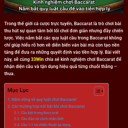
Trong thế giới cá cược trực tuyến, Baccarat là trò chơi bài
thu hút sự quan tâm bởi lối chơi đơn giản nhưng đầy chiến
lược. Việc nắm bắt các quy luật cầu trong Baccarat không
chỉ giúp hiểu rõ hơn về diễn biến ván bài mà còn tạo nền
tảng để đưa ra những quyết định vào tiền hợp lý. Bài viết
này, sẽ cùng
33Win
chia sẻ kinh nghiệm chơi Baccarat để
nhận diện cầu và tận dụng hiệu quả từng chuỗi thắng –
thua.
Mục Lục
Nắm vững về quy luật chơi Baccarat
Các trường hợp nổi bật khi chơi Baccarat
Cầu bệt trong Baccarat
Cầu đảo và cách nhận biết
Cầu 1-1 và chiến thuật áp dụng