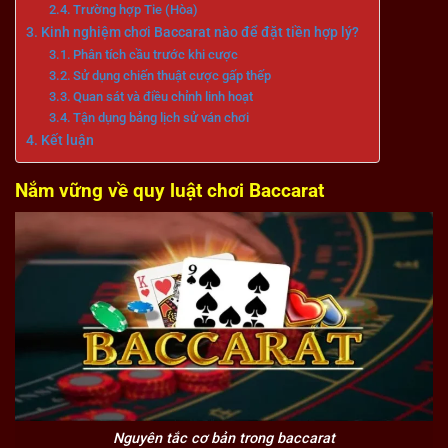
Trường hợp Tie (Hòa)
Kinh nghiệm chơi Baccarat nào để đặt tiền hợp lý?
Phân tích cầu trước khi cược
Sử dụng chiến thuật cược gấp thếp
Quan sát và điều chỉnh linh hoạt
Tận dụng bảng lịch sử ván chơi
Kết luận
Nắm vững về quy luật chơi Baccarat
Nguyên tắc cơ bản trong baccarat