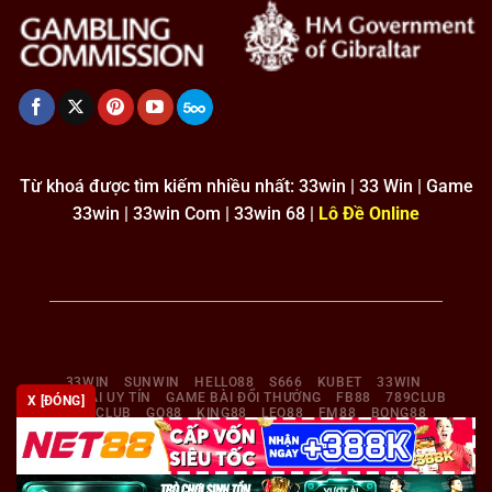
Từ khoá được tìm kiếm nhiều nhất: 33win | 33 Win | Game
33win | 33win Com | 33win 68 |
Lô Đề Online
33WIN
SUNWIN
HELLO88
S666
KUBET
33WIN
NHÀ CÁI UY TÍN
GAME BÀI ĐỔI THƯỞNG
FB88
789CLUB
X [ĐÓNG]
789CLUB
GO88
KING88
LEO88
FM88
BONG88
Copyright 2024 © Bản quyền thuộc
33win102.com