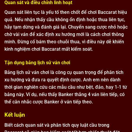
Quan sát và điều chỉnh linh hoạt
Quan sát liên tục là yếu tố then chốt để chơi Baccarat hiệu
quả. Nếu nhận thấy cầu không ổn định hoặc thua liên tục,
hãy tạm dừng và đánh giá lại. Chuyển sang cược nhỏ hoặc
chờ vài ván để xác định xu hướng mới là cách chơi thông
minh. Đừng cố bám theo chuỗi thua, vì điều này dễ khiến
kinh nghiệm chơi Baccarat mất kiểm soát.
Tận dụng bảng lịch sử ván chơi
Bảng lịch sử ván chơi là công cụ quan trọng để phân tích
xu hướng và đưa ra quyết định cược. Anh em nên dành
thời gian nghiên cứu các mẫu cầu như bệt, đảo, hay 1-1 từ
bảng này. Ví dụ, nếu thấy Banker thắng 4 ván liên tiếp, có
thể cân nhắc cược Banker ở ván tiếp theo.
Kết luận
Biết cách quan sát và phân tích quy luật cầu trong