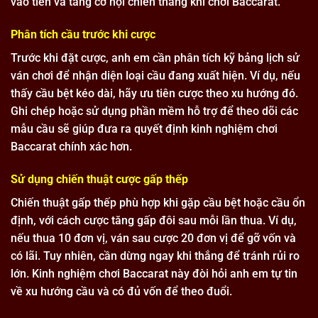
vào tiền và tăng cơ hội chiến thắng khi chơi Baccarat.
Phân tích cầu trước khi cược
Trước khi đặt cược, anh em cần phân tích kỹ bảng lịch sử
ván chơi để nhận diện loại cầu đang xuất hiện. Ví dụ, nếu
thấy cầu bệt kéo dài, hãy ưu tiên cược theo xu hướng đó.
Ghi chép hoặc sử dụng phần mềm hỗ trợ để theo dõi các
mẫu cầu sẽ giúp đưa ra quyết định kinh nghiệm chơi
Baccarat chính xác hơn.
Sử dụng chiến thuật cược gấp thếp
Chiến thuật gấp thếp phù hợp khi gặp cầu bệt hoặc cầu ổn
định, với cách cược tăng gấp đôi sau mỗi lần thua. Ví dụ,
nếu thua 10 đơn vị, ván sau cược 20 đơn vị để gỡ vốn và
có lãi. Tuy nhiên, cần dừng ngay khi thắng để tránh rủi ro
lớn. Kinh nghiệm chơi Baccarat này đòi hỏi anh em tự tin
về xu hướng cầu và có đủ vốn để theo đuổi.