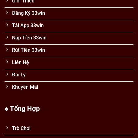
Giới Thiệu
Đăng Ký 33win
Tải App 33win
Nạp Tiền 33win
Rút Tiền 33win
Liên Hệ
Đại Lý
Khuyến Mãi
♠️ Tổng Hợp
Trò Chơi