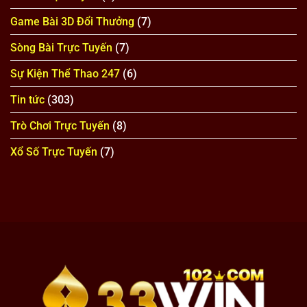
để
xoay
Game Bài 3D Đổi Thưởng
(7)
chuyển
thế
Sòng Bài Trực Tuyến
(7)
cờ
Sự Kiện Thể Thao 247
(6)
Tin tức
(303)
Trò Chơi Trực Tuyến
(8)
Xổ Số Trực Tuyến
(7)