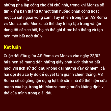
những pha lập công cho đội chủ nhà, trong khi Monza sẽ
tìm kiếm bàn thắng từ một tình huống phản công hoặc
một cú sút ngoài vòng cấm. Tuy nhiên trong trận
AS Roma
vs Monza
, nếu Monza có thể duy trì sự tập trung và tận
dụng tốt các cơ hội, họ có thể ghi được bàn thắng và tạo
nên một bất ngờ thú vị.
Kết luận
Cuộc đối đầu giữa AS Roma vs Monza vào ngày 23/02
hứa hẹn sẽ mang đến những giây phút kịch tính và bất
ngờ. Với lịch sử đối đầu không dài nhưng đầy kỷ niệm, cả
hai đội đều có lý do để quyết tâm giành chiến thắng. AS
Roma sẽ cố gắng tận dụng lợi thế sân nhà để thể hiện sức
mạnh của họ, trong khi Monza mong muốn khẳng định vị
thế của mình trong giải đấu.