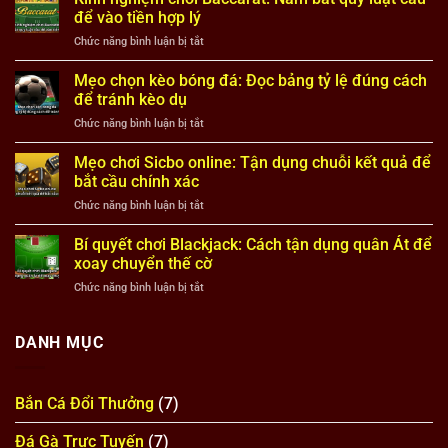
casino
điểm
để vào tiền hợp lý
chuẩn
thắng
để
xác
ở
Chức năng bình luận bị tắt
lớn:
dễ
Kinh
Tránh
nổ
nghiệm
Mẹo chọn kèo bóng đá: Đọc bảng tỷ lệ đúng cách
xa
hũ
chơi
cạm
để tránh kèo dụ
Baccarat:
bẫy
ở
Chức năng bình luận bị tắt
Nắm
khi
Mẹo
bắt
đang
chọn
Mẹo chơi Sicbo online: Tận dụng chuỗi kết quả để
quy
“vào
kèo
luật
bắt cầu chính xác
dây
bóng
cầu
đỏ”
ở
Chức năng bình luận bị tắt
đá:
để
Mẹo
Đọc
vào
chơi
Bí quyết chơi Blackjack: Cách tận dụng quân Át để
bảng
tiền
Sicbo
tỷ
xoay chuyển thế cờ
hợp
online:
lệ
lý
ở
Chức năng bình luận bị tắt
Tận
đúng
Bí
dụng
cách
quyết
chuỗi
để
chơi
DANH MỤC
kết
tránh
Blackjack:
quả
kèo
Cách
để
dụ
tận
bắt
Bắn Cá Đổi Thưởng
(7)
dụng
cầu
quân
chính
Đá Gà Trực Tuyến
(7)
Át
xác