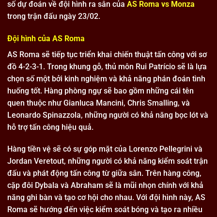
số dự đoán về đội hình ra sân của
AS Roma vs Monza
trong trận đấu ngày 23/02.
Đội hình của AS Roma
AS Roma sẽ tiếp tục triển khai chiến thuật tấn công với sơ
đồ 4-2-3-1. Trong khung gỗ, thủ môn Rui Patrício sẽ là lựa
chọn số một bởi kinh nghiệm và khả năng phán đoán tình
huống tốt. Hàng phòng ngự sẽ bao gồm những cái tên
quen thuộc như Gianluca Mancini, Chris Smalling, và
Leonardo Spinazzola, những người có khả năng bọc lót và
hỗ trợ tấn công hiệu quả.
Hàng tiền vệ sẽ có sự góp mặt của Lorenzo Pellegrini và
Jordan Veretout, những người có khả năng kiểm soát trận
đấu và phát động tấn công từ giữa sân. Trên hàng công,
cặp đôi Dybala và Abraham sẽ là mũi nhọn chính với khả
năng ghi bàn và tạo cơ hội cho nhau. Với đội hình này, AS
Roma sẽ hướng đến việc kiểm soát bóng và tạo ra nhiều