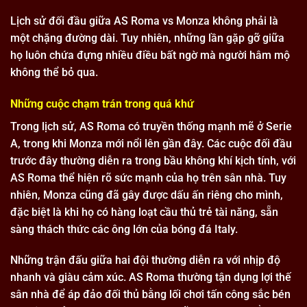
Lịch sử đối đầu giữa AS Roma vs Monza không phải là
một chặng đường dài. Tuy nhiên, những lần gặp gỡ giữa
họ luôn chứa đựng nhiều điều bất ngờ mà người hâm mộ
không thể bỏ qua.
Những cuộc chạm trán trong quá khứ
Trong lịch sử, AS Roma có truyền thống mạnh mẽ ở Serie
A, trong khi Monza mới nổi lên gần đây. Các cuộc đối đầu
trước đây thường diễn ra trong bầu không khí kịch tính, với
AS Roma thể hiện rõ sức mạnh của họ trên sân nhà. Tuy
nhiên, Monza cũng đã gây được dấu ấn riêng cho mình,
đặc biệt là khi họ có hàng loạt cầu thủ trẻ tài năng, sẵn
sàng thách thức các ông lớn của bóng đá Italy.
Những trận đấu giữa hai đội thường diễn ra với nhịp độ
nhanh và giàu cảm xúc. AS Roma thường tận dụng lợi thế
sân nhà để áp đảo đối thủ bằng lối chơi tấn công sắc bén