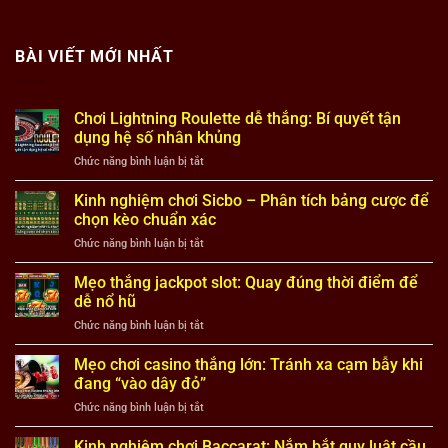
BÀI VIẾT MỚI NHẤT
Chơi Lightning Roulette dễ thắng: Bí quyết tận
dụng hệ số nhân khủng
ở
Chức năng bình luận bị tắt
Chơi
Lightning
Kinh nghiệm chơi Sicbo – Phân tích bảng cược để
Roulette
chọn kèo chuẩn xác
dễ
ở
Chức năng bình luận bị tắt
thắng:
Kinh
Bí
nghiệm
Mẹo thắng jackpot slot: Quay đúng thời điểm để
quyết
chơi
tận
dễ nổ hũ
Sicbo
dụng
ở
Chức năng bình luận bị tắt
–
hệ
Mẹo
Phân
số
thắng
Mẹo chơi casino thắng lớn: Tránh xa cạm bẫy khi
tích
nhân
jackpot
bảng
đang “vào dây đỏ”
khủng
slot:
cược
ở
Chức năng bình luận bị tắt
Quay
để
Mẹo
đúng
chọn
chơi
Kinh nghiệm chơi Baccarat: Nắm bắt quy luật cầu
thời
kèo