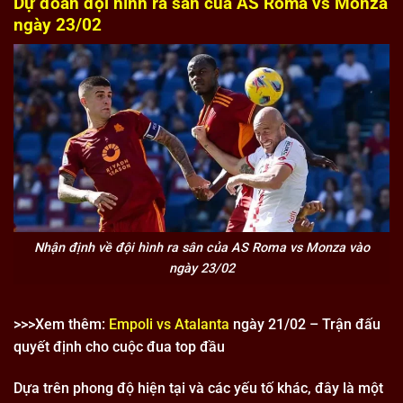
Dự đoán đội hình ra sân của AS Roma vs Monza
ngày 23/02
Nhận định về đội hình ra sân của AS Roma vs Monza vào
ngày 23/02
>>>Xem thêm:
Empoli vs Atalanta
ngày 21/02 – Trận đấu
quyết định cho cuộc đua top đầu
Dựa trên phong độ hiện tại và các yếu tố khác, đây là một