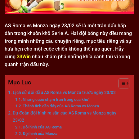
AS Roma vs Monza ngày 23/02 sẽ là một trận đấu hấp
dẫn trong khuôn khổ Serie A. Hai đội bóng này đều mang
trong mình những câu chuyện riêng, mục tiêu riêng và sự
hứa hẹn cho một cuộc chiến không thể nào quên. Hãy
cùng
33Win
nhau khám phá những khía cạnh thú vị xung
quanh trận đấu này.
Mục Lục
Lịch sử đối đầu AS Roma vs Monza trước ngày 23/02
Những cuộc chạm trán trong quá khứ
Thành tích gần đây của AS Roma vs Monza
Dự đoán đội hình ra sân của AS Roma vs Monza ngày
23/02
Đội hình của AS Roma
Đội hình của Monza