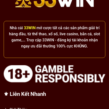
Nhà cái
33WIN
mở cược tất cả các sản phẩm giải trí
hàng đầu, từ thể thao, xổ số, live casino, bắn cá, slot
game,... Truy cập 33WIN - đăng ký tài khoản nhận
ngay ưu đãi thưởng 100% cực KHỦNG.
⚜️ Liên Kết Nhanh