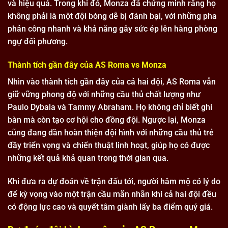
và hiệu quả. Trong khi đó, Monza đã chứng minh rằng họ
không phải là một đội bóng dễ bị đánh bại, với những pha
phản công nhanh và khả năng gây sức ép lên hàng phòng
ngự đối phương.
Thành tích gần đây của AS Roma vs Monza
Nhìn vào thành tích gần đây của cả hai đội, AS Roma vẫn
giữ vững phong độ với những cầu thủ chất lượng như
Paulo Dybala và Tammy Abraham. Họ không chỉ biết ghi
bàn mà còn tạo cơ hội cho đồng đội. Ngược lại, Monza
cũng đang dần hoàn thiện đội hình với những cầu thủ trẻ
đầy triển vọng và chiến thuật linh hoạt, giúp họ có được
những kết quả khả quan trong thời gian qua.
Khi đưa ra dự đoán về trận đấu tới, người hâm mộ có lý do
để kỳ vọng vào một trận cầu mãn nhãn khi cả hai đội đều
có động lực cao và quyết tâm giành lấy ba điểm quý giá.