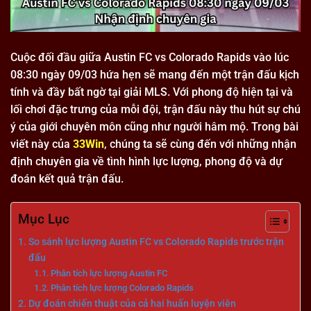
Cuộc đối đầu giữa Austin FC vs Colorado Rapids vào lúc
08:30 ngày 09/03 hứa hẹn sẽ mang đến một trận đấu kịch
tính và đầy bất ngờ tại giải MLS. Với phong độ hiện tại và
lối chơi đặc trưng của mỗi đội, trận đấu này thu hút sự chú
ý của giới chuyên môn cũng như người hâm mộ. Trong bài
viết này của
33Win
, chúng ta sẽ cùng đến với những nhận
định chuyên gia về tình hình lực lượng, phong độ và dự
đoán kết quả trận đấu.
Mục Lục
So sánh lực lượng Austin FC vs Colorado Rapids trước trận
đấu
Phân tích lực lượng Austin FC
Phân tích lực lượng Colorado Rapids
Dự đoán chiến thuật của cả hai huấn luyện viên