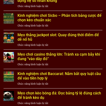
dụng hệ số nhân khủng
ở
Chức năng bình luận bị tắt
Chơi
Lightning
Kinh nghiệm chơi Sicbo – Phân tích bảng cược để
Roulette
chọn kèo chuẩn xác
dễ
ở
Chức năng bình luận bị tắt
thắng:
Kinh
Bí
nghiệm
Mẹo thắng jackpot slot: Quay đúng thời điểm để
quyết
chơi
tận
dễ nổ hũ
Sicbo
dụng
ở
Chức năng bình luận bị tắt
–
hệ
Mẹo
Phân
số
thắng
Mẹo chơi casino thắng lớn: Tránh xa cạm bẫy khi
tích
nhân
jackpot
bảng
đang “vào dây đỏ”
khủng
slot:
cược
ở
Chức năng bình luận bị tắt
Quay
để
Mẹo
đúng
chọn
chơi
Kinh nghiệm chơi Baccarat: Nắm bắt quy luật cầu
thời
kèo
casino
điểm
để vào tiền hợp lý
chuẩn
thắng
để
xác
ở
Chức năng bình luận bị tắt
lớn:
dễ
Kinh
Tránh
nổ
nghiệm
Mẹo chọn kèo bóng đá: Đọc bảng tỷ lệ đúng cách
xa
hũ
chơi
cạm
để tránh kèo dụ
Baccarat:
bẫy
ở
Chức năng bình luận bị tắt
Nắm
khi