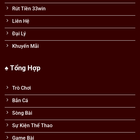
Rút Tiền 33win
Liên Hệ
Đại Lý
Khuyến Mãi
♠️ Tổng Hợp
Trò Chơi
Bắn Cá
Sòng Bài
Sự Kiện Thể Thao
Game Bài