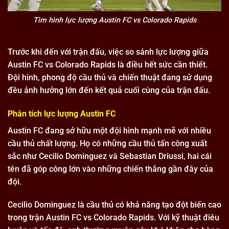
Tìm hình lực lượng Austin FC vs Colorado Rapids
Trước khi đến với trận đấu, việc so sánh lực lượng giữa
Austin FC vs Colorado Rapids là điều hết sức cần thiết.
Đội hình, phong độ cầu thủ và chiến thuật đang sử dụng
đều ảnh hưởng lớn đến kết quả cuối cùng của trận đấu.
Phân tích lực lượng Austin FC
Austin FC đang sở hữu một đội hình mạnh mẽ với nhiều
cầu thủ chất lượng. Họ có những cầu thủ tấn công xuất
sắc như Cecilio Dominguez và Sebastian Driussi, hai cái
tên đã góp công lớn vào những chiến thắng gần đây của
đội.
Cecilio Dominguez là cầu thủ có khả năng tạo đột biến cao
trong trận
Austin FC vs Colorado Rapids
. Với kỹ thuật điêu