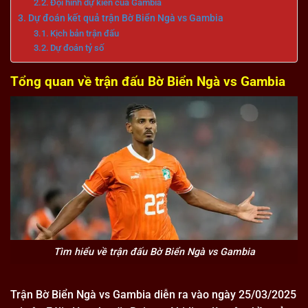
Đội hình dự kiến của Gambia
Dự đoán kết quả trận Bờ Biển Ngà vs Gambia
Kịch bản trận đấu
Dự đoán tỷ số
Tổng quan về trận đấu Bờ Biển Ngà vs Gambia
Tìm hiểu về trận đấu Bờ Biển Ngà vs Gambia
Trận Bờ Biển Ngà vs Gambia diễn ra vào ngày 25/03/2025