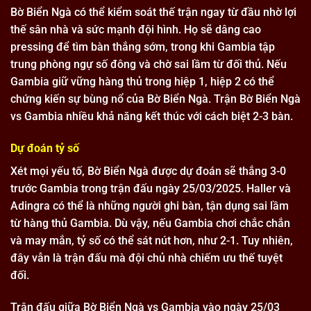
Bờ Biển Ngà có thể kiểm soát thế trận ngay từ đầu nhờ lợi
thế sân nhà và sức mạnh đội hình. Họ sẽ dâng cao
pressing để tìm bàn thắng sớm, trong khi Gambia tập
trung phòng ngự số đông và chờ sai lầm từ đối thủ. Nếu
Gambia giữ vững hàng thủ trong hiệp 1, hiệp 2 có thể
chứng kiến sự bùng nổ của Bờ Biển Ngà. Trận Bờ Biển Ngà
vs Gambia nhiều khả năng kết thúc với cách biệt 2-3 bàn.
Dự đoán tỷ số
Xét mọi yếu tố, Bờ Biển Ngà được dự đoán sẽ thắng 3-0
trước Gambia trong trận đấu ngày 25/03/2025. Haller và
Adingra có thể là những người ghi bàn, tận dụng sai lầm
từ hàng thủ Gambia. Dù vậy, nếu Gambia chơi chắc chắn
và may mắn, tỷ số có thể sát nút hơn, như 2-1. Tuy nhiên,
đây vẫn là trận đấu mà đội chủ nhà chiếm ưu thế tuyệt
đối.
Trận đấu giữa Bờ Biển Ngà vs Gambia vào ngày 25/03