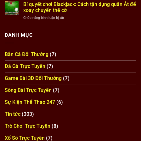
chơi
Bí quyết chơi Blackjack: Cách tận dụng quân Át để
bảng
tiền
Sicbo
tỷ
xoay chuyển thế cờ
hợp
online:
lệ
lý
ở
Chức năng bình luận bị tắt
Tận
đúng
Bí
dụng
cách
quyết
chuỗi
để
chơi
DANH MỤC
kết
tránh
Blackjack:
quả
kèo
Cách
để
dụ
tận
bắt
Bắn Cá Đổi Thưởng
(7)
dụng
cầu
quân
chính
Đá Gà Trực Tuyến
(7)
Át
xác
để
xoay
Game Bài 3D Đổi Thưởng
(7)
chuyển
thế
Sòng Bài Trực Tuyến
(7)
cờ
Sự Kiện Thể Thao 247
(6)
Tin tức
(303)
Trò Chơi Trực Tuyến
(8)
Xổ Số Trực Tuyến
(7)