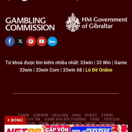
Từ khoá được tìm kiếm nhiều nhất: 33win | 33 Win | Game
33win | 33win Com | 33win 68 |
Lô Đề Online
33WIN
SUNWIN
HELLO88
S666
KUBET
33WIN
NHÀ CÁI UY TÍN
GAME BÀI ĐỔI THƯỞNG
FB88
789CLUB
X [ĐÓNG]
789CLUB
GO88
KING88
LEO88
FM88
BONG88
Copyright 2024 © Bản quyền thuộc
33win102.com