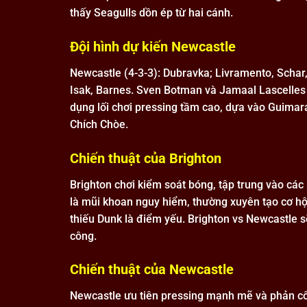
thấy Seagulls dồn ép từ hai cánh.
Đội hình dự kiến Newcastle
Newcastle (4-3-3): Dubravka; Livramento, Schar,
Isak, Barnes. Sven Botman và Jamaal Lascelles
dụng lối chơi pressing tầm cao, dựa vào Guimara
Chích Chòe.
Chiến thuật của Brighton
Brighton chơi kiểm soát bóng, tập trung vào cá
là mũi khoan nguy hiểm, thường xuyên tạo cơ hộ
thiếu Dunk là điểm yếu. Brighton vs Newcastle 
công.
Chiến thuật của Newcastle
Newcastle ưu tiên pressing mạnh mẽ và phản cô