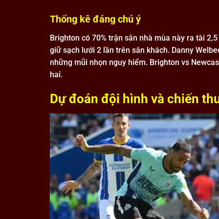
Thống kê đáng chú ý
Brighton có 70% trận sân nhà mùa này ra tài 2,5
giữ sạch lưới 2 lần trên sân khách. Danny Welbe
những mũi nhọn nguy hiểm. Brighton vs Newcast
hai.
Dự đoán đội hình và chiến th