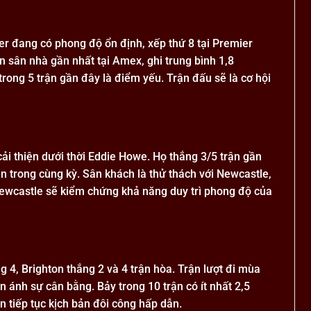
er đang có phong độ ổn định, xếp thứ 8 tại Premier
n sân nhà gần nhất tại Amex, ghi trung bình 1,8
 trong 5 trận gần đây là điểm yếu. Trận đấu sẽ là cơ hội
ải thiện dưới thời Eddie Howe. Họ thắng 3/5 trận gần
àn trong cùng kỳ. Sân khách là thử thách với Newcastle,
 Newcastle sẽ kiểm chứng khả năng duy trì phong độ của
 4, Brighton thắng 2 và 4 trận hòa. Trận lượt đi mùa
ản ánh sự cân bằng. Bảy trong 10 trận có ít nhất 2,5
 tiếp tục kịch bản đôi công hấp dẫn.