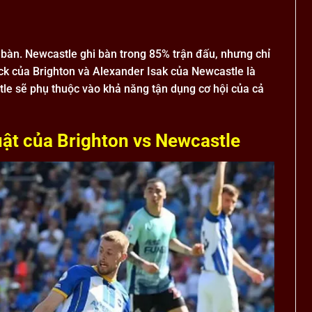
 bàn. Newcastle ghi bàn trong 85% trận đấu, nhưng chỉ
ck của Brighton và Alexander Isak của Newcastle là
le sẽ phụ thuộc vào khả năng tận dụng cơ hội của cả
uật của Brighton vs Newcastle