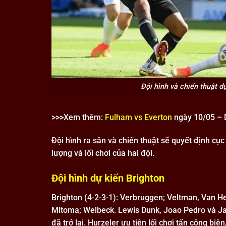
Đội hình và chiến thuật 
>>>Xem thêm:
Fulham vs Everton
ngày 10/05 – 
Đội hình ra sân và chiến thuật sẽ quyết định cục 
lượng và lối chơi của hai đội.
Đội hình dự kiến Brighton
Brighton (4-2-3-1): Verbruggen; Veltman, Van He
Mitoma; Welbeck. Lewis Dunk, Joao Pedro và J
đã trở lại. Hurzeler ưu tiên lối chơi tấn công bi