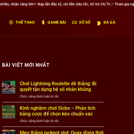
n đầu x2, rút tiền siêu tốc, hỗ trợ 24/7!👉 Tham gia ngay để không bỏ lỡ cơ hội 
THỂ THAO
GAME BÀI
XỔ SỐ
ĐÁ GÀ
BÀI VIẾT MỚI NHẤT
Chơi Lightning Roulette dễ thắng: Bí
quyết tận dụng hệ số nhân khủng
ở
Chức năng bình luận bị tắt
Chơi
Lightning
Kinh nghiệm chơi Sicbo – Phân tích
Roulette
bảng cược để chọn kèo chuẩn xác
dễ
ở
Chức năng bình luận bị tắt
thắng:
Kinh
Bí
nghiệm
Mẹo thắng jackpot slot: Quay đúng thời
quyết