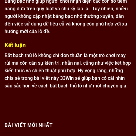
Bảng bạc nhớ giúp người chơi nhận diện các con số tiềm
năng dựa trên quy luật và chu kỳ lặp lại. Tuy nhiên, nhiều
người không cập nhật bảng bạc nhớ thường xuyên, dẫn
đến việc sử dụng dữ liệu cũ và không còn phù hợp với xu
hướng mới của lô đề.
Kết luận
Bắt bạch thủ lô không chỉ đơn thuần là một trò chơi may
rủi mà còn cần sự kiên trì, nhẫn nại, cũng như việc kết hợp
kiến thức và chiến thuật phù hợp. Hy vọng rằng, những
chia sẻ trong bài viết này
33Win
sẽ giúp bạn có cái nhìn
sâu sắc hơn về cách bắt bạch thủ lô như một chuyên gia.
BÀI VIẾT MỚI NHẤT