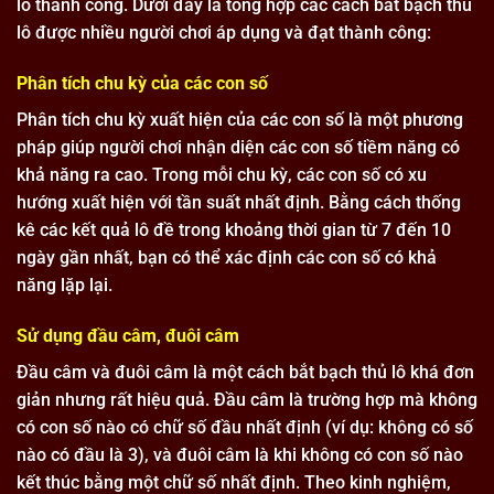
lô thành công. Dưới đây là tổng hợp các cách bắt bạch thủ
lô được nhiều người chơi áp dụng và đạt thành công:
Phân tích chu kỳ của các con số
Phân tích chu kỳ xuất hiện của các con số là một phương
pháp giúp người chơi nhận diện các con số tiềm năng có
khả năng ra cao. Trong mỗi chu kỳ, các con số có xu
hướng xuất hiện với tần suất nhất định. Bằng cách thống
kê các kết quả lô đề trong khoảng thời gian từ 7 đến 10
ngày gần nhất, bạn có thể xác định các con số có khả
năng lặp lại.
Sử dụng đầu câm, đuôi câm
Đầu câm và đuôi câm là một cách bắt bạch thủ lô khá đơn
giản nhưng rất hiệu quả. Đầu câm là trường hợp mà không
có con số nào có chữ số đầu nhất định (ví dụ: không có số
nào có đầu là 3), và đuôi câm là khi không có con số nào
kết thúc bằng một chữ số nhất định. Theo kinh nghiệm,