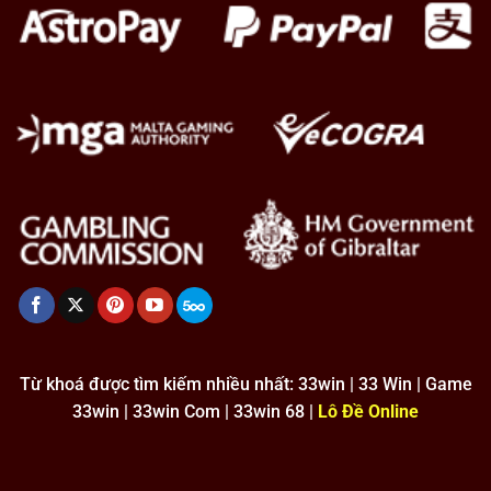
Từ khoá được tìm kiếm nhiều nhất: 33win | 33 Win | Game
33win | 33win Com | 33win 68 |
Lô Đề Online