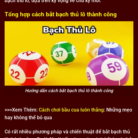
bạch thủ lô, dựa trên kỳ vọng về chu kỳ mới.
Tổng hợp cách bắt bạch thủ lô thành công
Hướng dẫn cách bắt bạch thủ lô thành công
>>>Xem Thêm:
Cách chơi bầu cua luôn thắng
: Những mẹo
hay không thể bỏ qua
Có rất nhiều phương pháp và chiến thuật để bắt bạch thủ