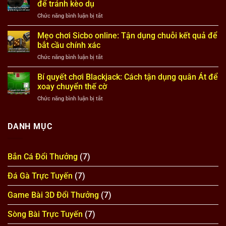
cạm
để tránh kèo dụ
Baccarat:
bẫy
ở
Chức năng bình luận bị tắt
Nắm
khi
Mẹo
bắt
đang
chọn
Mẹo chơi Sicbo online: Tận dụng chuỗi kết quả để
quy
“vào
kèo
luật
bắt cầu chính xác
dây
bóng
cầu
đỏ”
ở
Chức năng bình luận bị tắt
đá:
để
Mẹo
Đọc
vào
chơi
Bí quyết chơi Blackjack: Cách tận dụng quân Át để
bảng
tiền
Sicbo
tỷ
xoay chuyển thế cờ
hợp
online:
lệ
lý
ở
Chức năng bình luận bị tắt
Tận
đúng
Bí
dụng
cách
quyết
chuỗi
để
chơi
DANH MỤC
kết
tránh
Blackjack:
quả
kèo
Cách
để
dụ
tận
bắt
Bắn Cá Đổi Thưởng
(7)
dụng
cầu
quân
chính
Đá Gà Trực Tuyến
(7)
Át
xác
để
xoay
Game Bài 3D Đổi Thưởng
(7)
chuyển
thế
Sòng Bài Trực Tuyến
(7)
cờ