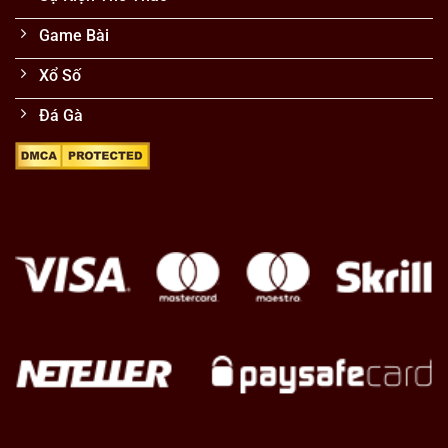
Game Bài
Xổ Số
Đá Gà