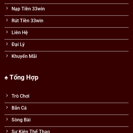
Nạp Tiền 33win
Rút Tiền 33win
Liên Hệ
Đại Lý
Khuyến Mãi
♠️ Tổng Hợp
Trò Chơi
Bắn Cá
Sòng Bài
Sự Kiện Thể Thao