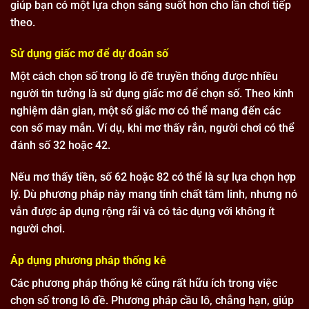
giúp bạn có một lựa chọn sáng suốt hơn cho lần chơi tiếp
theo.
Sử dụng giấc mơ để dự đoán số
Một cách chọn số trong lô đề truyền thống được nhiều
người tin tưởng là sử dụng giấc mơ để chọn số. Theo kinh
nghiệm dân gian, một số giấc mơ có thể mang đến các
con số may mắn. Ví dụ, khi mơ thấy rắn, người chơi có thể
đánh số 32 hoặc 42.
Nếu mơ thấy tiền, số 62 hoặc 82 có thể là sự lựa chọn hợp
lý. Dù phương pháp này mang tính chất tâm linh, nhưng nó
vẫn được áp dụng rộng rãi và có tác dụng với không ít
người chơi.
Áp dụng phương pháp thống kê
Các phương pháp thống kê cũng rất hữu ích trong việc
chọn số trong lô đề. Phương pháp cầu lô, chẳng hạn, giúp