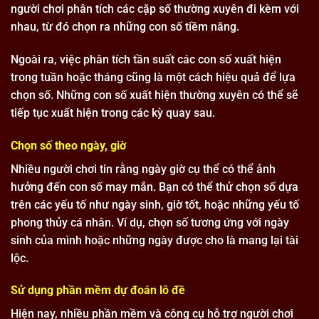
người chơi phân tích các cặp số thường xuyên đi kèm với
nhau, từ đó chọn ra những con số tiềm năng.
Ngoài ra, việc phân tích tần suất các con số xuất hiện
trong tuần hoặc tháng cũng là một cách hiệu quả để lựa
chọn số. Những con số xuất hiện thường xuyên có thể sẽ
tiếp tục xuất hiện trong các kỳ quay sau.
Chọn số theo ngày, giờ
Nhiều người chơi tin rằng ngày giờ cụ thể có thể ảnh
hưởng đến con số may mắn. Bạn có thể thử chọn số dựa
trên các yếu tố như ngày sinh, giờ tốt, hoặc những yếu tố
phong thủy cá nhân. Ví dụ, chọn số tương ứng với ngày
sinh của mình hoặc những ngày được cho là mang lại tài
lộc.
Sử dụng phần mềm dự đoán lô đề
Hiện nay, nhiều phần mềm và công cụ hỗ trợ người chơi