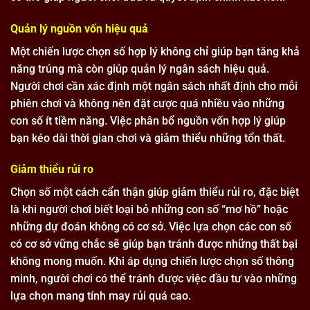
Quản lý nguồn vốn hiệu quả
Một chiến lược chọn số hợp lý không chỉ giúp bạn tăng khả
năng trúng mà còn giúp quản lý ngân sách hiệu quả.
Người chơi cần xác định một ngân sách nhất định cho mỗi
phiên chơi và không nên đặt cược quá nhiều vào những
con số ít tiềm năng. Việc phân bổ nguồn vốn hợp lý giúp
bạn kéo dài thời gian chơi và giảm thiểu những tổn thất.
Giảm thiểu rủi ro
Chọn số một cách cẩn thận giúp giảm thiểu rủi ro, đặc biệt
là khi người chơi biết loại bỏ những con số “mơ hồ” hoặc
những dự đoán không có cơ sở. Việc lựa chọn các con số
có cơ sở vững chắc sẽ giúp bạn tránh được những thất bại
không mong muốn. Khi áp dụng chiến lược chọn số thông
minh, người chơi có thể tránh được việc đầu tư vào những
lựa chọn mang tính may rủi quá cao.