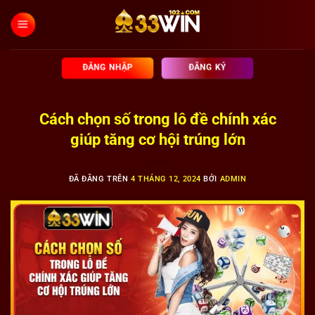
Chuyển
đến
nội
dung
ĐĂNG NHẬP
ĐĂNG KÝ
Cách chọn số trong lô đề chính xác
giúp tăng cơ hội trúng lớn
ĐÃ ĐĂNG TRÊN
4 THÁNG 12, 2024
BỞI
ADMIN