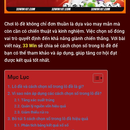
Chơi lô đề không chỉ đơn thuần là dựa vào may mắn mà
còn cần có chiến thuật và kinh nghiệm. Việc chọn số đóng
vai trò quyết định đến khả năng giành chiến thắng. Với bài
viết này,
33 Win
sẽ chia sẻ cách chọn số trong lô đề để
bạn có thể tham khảo và áp dụng, giúp tăng cơ hội đạt
được kết quả tốt nhất.
Mục Lục
Lô đề và cách chọn số trong lô đề là gì?
Vì sao nên áp dụng các cách chọn số trong lô đề?
Tăng xác suất trúng
Quản lý nguồn vốn hiệu quả
Giảm thiểu rủi ro
Bỏ túi 5 cách chọn số trong lô đề hiệu quả
Phân tích bảng kết quả xổ số