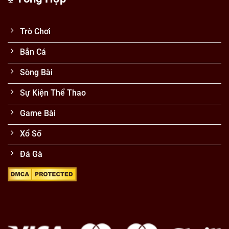
Trò Chơi
Bắn Cá
Sòng Bài
Sự Kiện Thể Thao
Game Bài
Xổ Số
Đá Gà