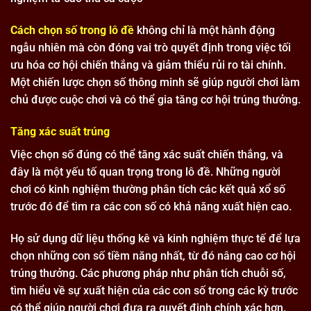
Cách chọn số trong lô đề
không chỉ là một hành động
ngẫu nhiên mà còn đóng vai trò quyết định trong việc tối
ưu hóa cơ hội chiến thắng và giảm thiểu rủi ro tài chính.
Một chiến lược chọn số thông minh sẽ giúp người chơi làm
chủ được cuộc chơi và có thể gia tăng cơ hội trúng thưởng.
Tăng xác suất trúng
Việc chọn số đúng có thể tăng xác suất chiến thắng, và
đây là một yếu tố quan trọng trong lô đề. Những người
chơi có kinh nghiệm thường phân tích các kết quả xổ số
trước đó để tìm ra các con số có khả năng xuất hiện cao.
Họ sử dụng dữ liệu thống kê và kinh nghiệm thực tế để lựa
chọn những con số tiềm năng nhất, từ đó nâng cao cơ hội
trúng thưởng. Các phương pháp như phân tích chuỗi số,
tìm hiểu về sự xuất hiện của các con số trong các kỳ trước
có thể giúp người chơi đưa ra quyết định chính xác hơn.