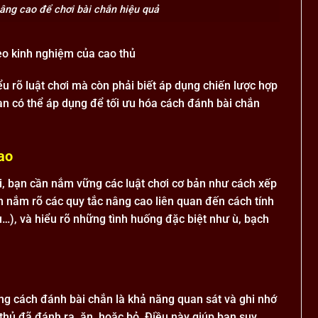
âng cao để chơi bài chắn hiệu quả
o kinh nghiệm của cao thủ
ểu rõ luật chơi mà còn phải biết áp dụng chiến lược hợp
ạn có thể áp dụng để tối ưu hóa cách đánh bài chắn
cao
ỏi, bạn cần nắm vững các luật chơi cơ bản như cách xếp
ần nắm rõ các quy tắc nâng cao liên quan đến cách tính
ếu…), và hiểu rõ những tình huống đặc biệt như ù, bạch
ng cách đánh bài chắn là khả năng quan sát và ghi nhớ
 thủ đã đánh ra, ăn, hoặc bỏ. Điều này giúp bạn suy