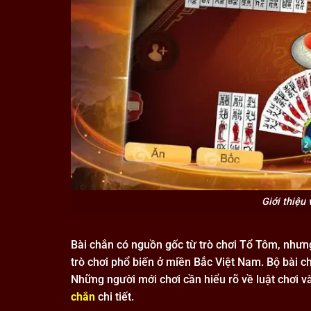
Giới thiệu 
Bài chắn có nguồn gốc từ trò chơi Tổ Tôm, nhưn
trò chơi phổ biến ở miền Bắc Việt Nam. Bộ bài ch
Những người mới chơi cần hiểu rõ về luật chơi và
chắn
chi tiết.