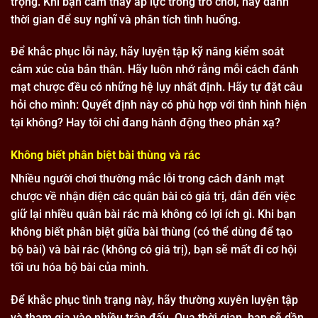
trọng. Khi bạn cảm thấy áp lực trong trò chơi, hãy dành
thời gian để suy nghĩ và phân tích tình huống.
Để khắc phục lỗi này, hãy luyện tập kỹ năng kiểm soát
cảm xúc của bản thân. Hãy luôn nhớ rằng mỗi cách đánh
mạt chược đều có những hệ lụy nhất định. Hãy tự đặt câu
hỏi cho mình: Quyết định này có phù hợp với tình hình hiện
tại không? Hay tôi chỉ đang hành động theo phản xạ?
Không biết phân biệt bài thùng và rác
Nhiều người chơi thường mắc lỗi trong cách đánh mạt
chược về nhận diện các quân bài có giá trị, dẫn đến việc
giữ lại nhiều quân bài rác mà không có lợi ích gì. Khi bạn
không biết phân biệt giữa bài thùng (có thể dùng để tạo
bộ bài) và bài rác (không có giá trị), bạn sẽ mất đi cơ hội
tối ưu hóa bộ bài của mình.
Để khắc phục tình trạng này, hãy thường xuyên luyện tập
và tham gia vào nhiều trận đấu. Qua thời gian, bạn sẽ dần