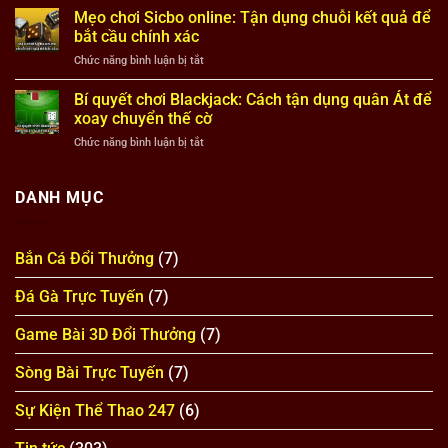
đang
chọn
Mẹo chơi Sicbo online: Tận dụng chuỗi kết quả để
quy
“vào
kèo
luật
bắt cầu chính xác
dây
bóng
cầu
đỏ”
ở
Chức năng bình luận bị tắt
đá:
để
Mẹo
Đọc
vào
chơi
Bí quyết chơi Blackjack: Cách tận dụng quân Át để
bảng
tiền
Sicbo
tỷ
xoay chuyển thế cờ
hợp
online:
lệ
lý
ở
Chức năng bình luận bị tắt
Tận
đúng
Bí
dụng
cách
quyết
chuỗi
để
chơi
DANH MỤC
kết
tránh
Blackjack:
quả
kèo
Cách
để
dụ
tận
bắt
Bắn Cá Đổi Thưởng
(7)
dụng
cầu
quân
chính
Đá Gà Trực Tuyến
(7)
Át
xác
để
xoay
Game Bài 3D Đổi Thưởng
(7)
chuyển
thế
Sòng Bài Trực Tuyến
(7)
cờ
Sự Kiện Thể Thao 247
(6)