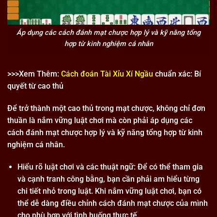
Áp dụng các cách đánh mạt chược hợp lý và kỹ năng tổng
hợp từ kinh nghiệm cá nhân
>>>Xem Thêm:
Cách đoán Tài Xỉu Xí Ngầu
chuẩn xác: Bí
quyết từ cao thủ
Để trở thành một cao thủ trong mạt chược, không chỉ đơn
thuần là nắm vững luật chơi mà còn phải áp dụng các
cách đánh mạt chược hợp lý và kỹ năng tổng hợp từ kinh
nghiệm cá nhân.
Hiểu rõ luật chơi và các thuật ngữ: Để có thể tham gia
và cạnh tranh công bằng, bạn cần phải am hiểu từng
chi tiết nhỏ trong luật. Khi nắm vững luật chơi, bạn có
thể dễ dàng điều chỉnh cách đánh mạt chược của mình
cho phù hợp với tình huống thực tế.