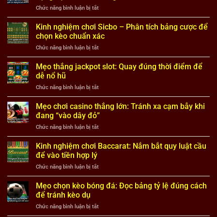
ở
Chức năng bình luận bị tắt
Chơi
Lightning
Kinh nghiệm chơi Sicbo – Phân tích bảng cược để
Roulette
chọn kèo chuẩn xác
dễ
ở
Chức năng bình luận bị tắt
thắng:
Kinh
Bí
nghiệm
Mẹo thắng jackpot slot: Quay đúng thời điểm để
quyết
chơi
tận
dễ nổ hũ
Sicbo
dụng
ở
Chức năng bình luận bị tắt
–
hệ
Mẹo
Phân
số
thắng
Mẹo chơi casino thắng lớn: Tránh xa cạm bẫy khi
tích
nhân
jackpot
bảng
đang “vào dây đỏ”
khủng
slot:
cược
ở
Chức năng bình luận bị tắt
Quay
để
Mẹo
đúng
chọn
chơi
Kinh nghiệm chơi Baccarat: Nắm bắt quy luật cầu
thời
kèo
casino
điểm
để vào tiền hợp lý
chuẩn
thắng
để
xác
ở
Chức năng bình luận bị tắt
lớn:
dễ
Kinh
Tránh
nổ
nghiệm
Mẹo chọn kèo bóng đá: Đọc bảng tỷ lệ đúng cách
xa
hũ
chơi
cạm
để tránh kèo dụ
Baccarat:
bẫy
ở
Chức năng bình luận bị tắt
Nắm
khi
Mẹo
bắt