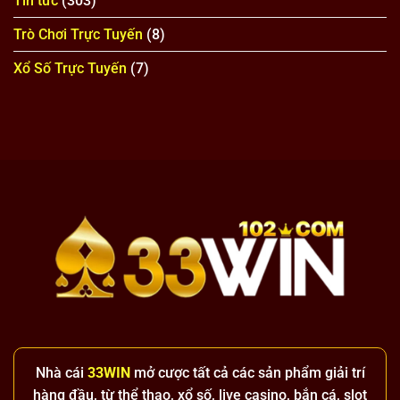
Tin tức
(303)
Trò Chơi Trực Tuyến
(8)
Xổ Số Trực Tuyến
(7)
Nhà cái
33WIN
mở cược tất cả các sản phẩm giải trí
hàng đầu, từ thể thao, xổ số, live casino, bắn cá, slot