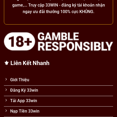
game,... Truy cập 33WIN - đăng ký tài khoản nhận
ngay ưu đãi thưởng 100% cực KHỦNG.
⚜️ Liên Kết Nhanh
Giới Thiệu
Đăng Ký 33win
Tải App 33win
Nạp Tiền 33win