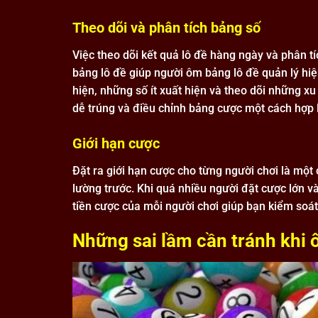
Theo dõi và phân tích bảng số
Việc theo dõi kết quả lô đề hàng ngày và phân t
bảng lô đề giúp người ôm bảng lô đề quản lý hi
hiện, những số ít xuất hiện và theo dõi những x
dễ trúng và điều chỉnh bảng cược một cách hợp l
Giới hạn cược
Đặt ra giới hạn cược cho từng người chơi là một
lường trước. Khi quá nhiều người đặt cược lớn và
tiền cược của mỗi người chơi giúp bạn kiểm soá
Những sai lầm cần tránh khi 