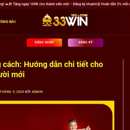
hành viên mới – Đăng ký nhanh!💰 Hoàn tiền 5% mỗi ngày, cược càng nhiều, nhận cà
SÒNG BÀI
ĐĂNG NHẬP
ĐĂNG KÝ
cách: Hướng dẫn chi tiết cho
ười mới
 THÁNG 9, 2024
BỞI
ADMIN