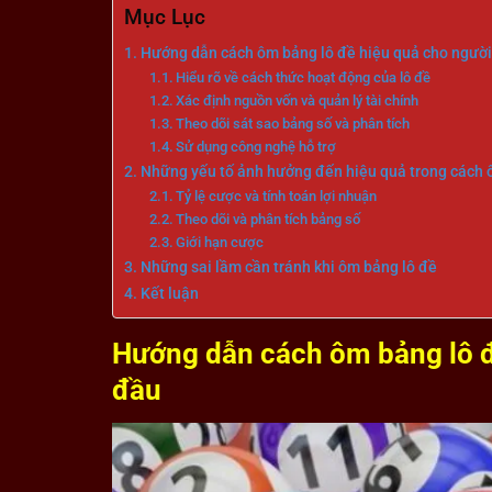
Mục Lục
Hướng dẫn cách ôm bảng lô đề hiệu quả cho người
Hiểu rõ về cách thức hoạt động của lô đề
Xác định nguồn vốn và quản lý tài chính
Theo dõi sát sao bảng số và phân tích
Sử dụng công nghệ hỗ trợ
Những yếu tố ảnh hưởng đến hiệu quả trong cách 
Tỷ lệ cược và tính toán lợi nhuận
Theo dõi và phân tích bảng số
Giới hạn cược
Những sai lầm cần tránh khi ôm bảng lô đề
Kết luận
Hướng dẫn cách ôm bảng lô đ
đầu