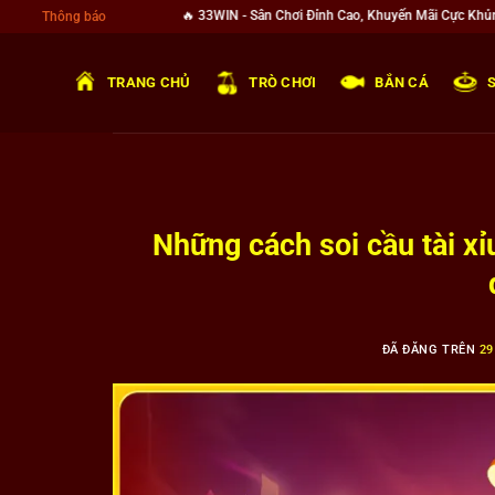
Chuyển
🔥 33WIN - Sân Chơi Đỉnh Cao, Khuyến Mãi Cực Khủng! 🔥🎁 Tặng ngay 100K cho t
Thông báo
đến
nội
TRANG CHỦ
TRÒ CHƠI
BẮN CÁ
dung
Những cách soi cầu tài x
ĐÃ ĐĂNG TRÊN
29