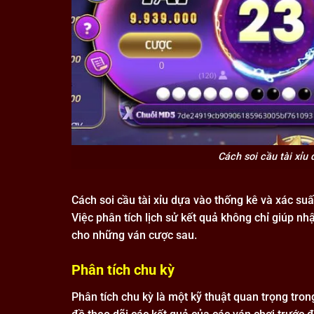
Cách soi cầu tài xỉu
Cách soi cầu tài xỉu dựa vào thống kê và xác suấ
Việc phân tích lịch sử kết quả không chỉ giúp n
cho những ván cược sau.
Phân tích chu kỳ
Phân tích chu kỳ là một kỹ thuật quan trọng tro