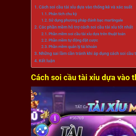
Cách soi cầu tài xỉu dựa vào thống kê và xác suất
Phân tích chu kỳ
Sử dụng phương pháp đánh bạc martingale
Các phần mềm hỗ trợ cách soi cầu tài xỉu tốt nhất
Phần mềm soi cầu tài xỉu dựa trên thuật toán
Phần mềm tự động đặt cược
Phần mềm quản lý tài khoản
Những sai lầm cần tránh khi áp dụng cách soi cầu t
Kết luận
Cách soi cầu tài xỉu dựa vào 