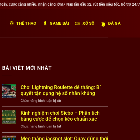
ng lớn!⚡️ Nạp lần đầu x2, rút tiền siêu tốc, hỗ trợ 24/7!👉 Tham gia ngay để khôn
THỂ THAO
GAME BÀI
XỔ SỐ
ĐÁ GÀ
BÀI VIẾT MỚI NHẤT
Chơi Lightning Roulette dễ thắng: Bí
quyết tận dụng hệ số nhân khủng
ở
Chức năng bình luận bị tắt
Chơi
Lightning
Kinh nghiệm chơi Sicbo – Phân tích
Roulette
bảng cược để chọn kèo chuẩn xác
dễ
ở
Chức năng bình luận bị tắt
thắng:
Kinh
Bí
nghiệm
Mẹo thắng jackpot slot: Quay đúng thời
quyết