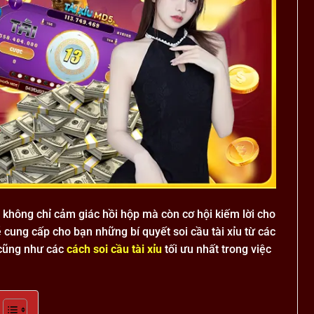
i không chỉ cảm giác hồi hộp mà còn cơ hội kiếm lời cho
ẽ cung cấp cho bạn những bí quyết soi cầu tài xỉu từ các
 cũng như các
cách soi cầu tài xỉu
tối ưu nhất trong việc