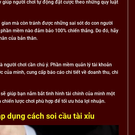
 giúp người chơi tự động đặt cược theo những quy luật
ời gian mà còn tránh được những sai sót do con người
có phần mềm nào đảm bảo 100% chiến thắng. Do đó, hãy
hân của bản thân.
mà người chơi cần chú ý. Phần mềm quản lý tài khoản
c của mình, cung cấp báo cáo chi tiết về doanh thu, chi
ẽ giúp bạn nắm bắt tình hình tài chính của mình một
 chiến lược chơi phù hợp để tối ưu hóa lợi nhuận.
p dụng cách soi cầu tài xỉu