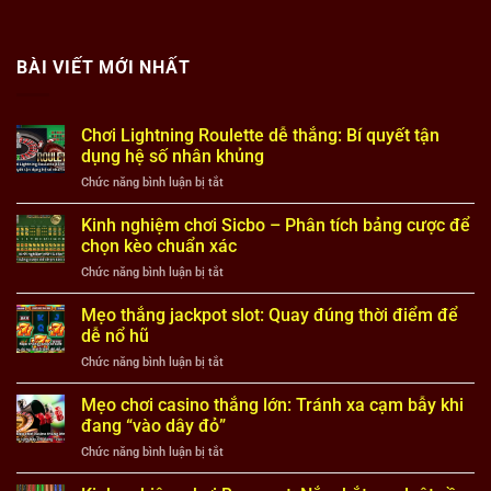
BÀI VIẾT MỚI NHẤT
Chơi Lightning Roulette dễ thắng: Bí quyết tận
dụng hệ số nhân khủng
ở
Chức năng bình luận bị tắt
Chơi
Lightning
Kinh nghiệm chơi Sicbo – Phân tích bảng cược để
Roulette
chọn kèo chuẩn xác
dễ
ở
Chức năng bình luận bị tắt
thắng:
Kinh
Bí
nghiệm
Mẹo thắng jackpot slot: Quay đúng thời điểm để
quyết
chơi
tận
dễ nổ hũ
Sicbo
dụng
ở
Chức năng bình luận bị tắt
–
hệ
Mẹo
Phân
số
thắng
Mẹo chơi casino thắng lớn: Tránh xa cạm bẫy khi
tích
nhân
jackpot
bảng
đang “vào dây đỏ”
khủng
slot:
cược
ở
Chức năng bình luận bị tắt
Quay
để
Mẹo
đúng
chọn
chơi