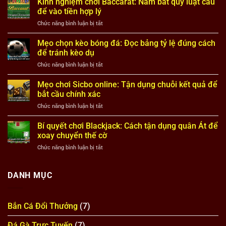
Kinh nghiệm chơi Baccarat: Nắm bắt quy luật cầu
thời
kèo
casino
điểm
để vào tiền hợp lý
chuẩn
thắng
để
xác
ở
Chức năng bình luận bị tắt
lớn:
dễ
Kinh
Tránh
nổ
nghiệm
Mẹo chọn kèo bóng đá: Đọc bảng tỷ lệ đúng cách
xa
hũ
chơi
cạm
để tránh kèo dụ
Baccarat:
bẫy
ở
Chức năng bình luận bị tắt
Nắm
khi
Mẹo
bắt
đang
chọn
Mẹo chơi Sicbo online: Tận dụng chuỗi kết quả để
quy
“vào
kèo
luật
bắt cầu chính xác
dây
bóng
cầu
đỏ”
ở
Chức năng bình luận bị tắt
đá:
để
Mẹo
Đọc
vào
chơi
Bí quyết chơi Blackjack: Cách tận dụng quân Át để
bảng
tiền
Sicbo
tỷ
xoay chuyển thế cờ
hợp
online:
lệ
lý
ở
Chức năng bình luận bị tắt
Tận
đúng
Bí
dụng
cách
quyết
chuỗi
để
chơi
DANH MỤC
kết
tránh
Blackjack:
quả
kèo
Cách
để
dụ
tận
bắt
Bắn Cá Đổi Thưởng
(7)
dụng
cầu
quân
chính
Đá Gà Trực Tuyến
(7)
Át
xác