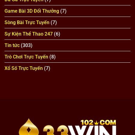
để
xoay
Game Bài 3D Đổi Thưởng
(7)
chuyển
thế
Sòng Bài Trực Tuyến
(7)
cờ
Sự Kiện Thể Thao 247
(6)
Tin tức
(303)
Trò Chơi Trực Tuyến
(8)
Xổ Số Trực Tuyến
(7)