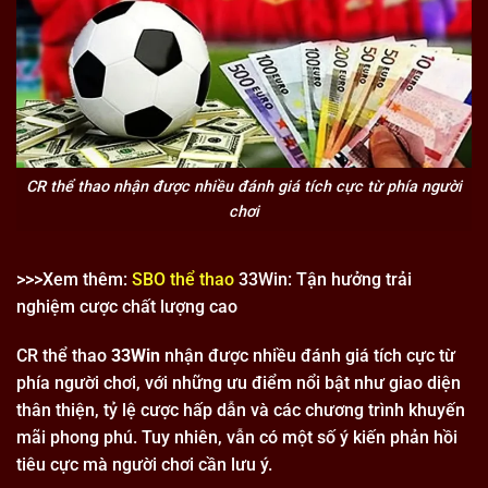
CR thể thao nhận được nhiều đánh giá tích cực từ phía người
chơi
>>>Xem thêm:
SBO thể thao
33Win: Tận hưởng trải
nghiệm cược chất lượng cao
CR thể thao
33Win
nhận được nhiều đánh giá tích cực từ
phía người chơi, với những ưu điểm nổi bật như giao diện
thân thiện, tỷ lệ cược hấp dẫn và các chương trình khuyến
mãi phong phú. Tuy nhiên, vẫn có một số ý kiến phản hồi
tiêu cực mà người chơi cần lưu ý.