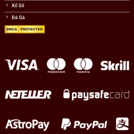
Xổ Số
Đá Gà