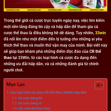
Trong thế giới cá cược trực tuyến ngày nay, việc tìm kiếm
một nền tảng đáng tin cậy và hấp dẫn để tham gia cá
cược thể thao là điều không hề dễ dàng. Tuy nhiên,
33win
đã nổi lên như một điểm đến lý tưởng cho những ai yêu
thích thể thao và muốn thử vận may của mình. Bài viết này
sẽ giúp bạn khám phá những điểm độc đáo của
CR thể
thao
tại 33Win, từ các loại hình cá cược đa dạng đến
những ưu đãi hấp dẫn, và cả những đánh giá từ chính
người chơi.
Mục Lục
Các loại hình cá cược CR thể thao 33Win hấp dẫn
Cá cược bóng đá
Cá cược bóng rổ
Các môn thể thao khác