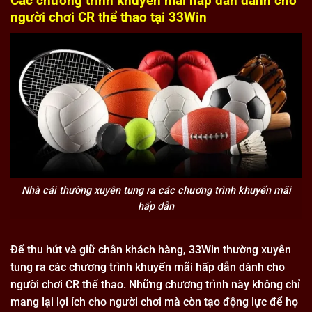
Các chương trình khuyến mãi hấp dẫn dành cho
người chơi CR thể thao tại 33Win
Nhà cái thường xuyên tung ra các chương trình khuyến mãi
hấp dẫn
Để thu hút và giữ chân khách hàng, 33Win thường xuyên
tung ra các chương trình khuyến mãi hấp dẫn dành cho
người chơi CR thể thao. Những chương trình này không chỉ
mang lại lợi ích cho người chơi mà còn tạo động lực để họ