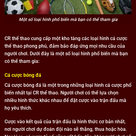
Một số loại hình phổ biến mà bạn có thể tham gia
CR thể thao cung cấp một kho tàng các loại hình cá cược
thể thao phong phú, đảm bảo đáp ứng mọi nhu cầu của
người chơi. Dưới đây là một số loại hình phổ biến mà bạn
có thể tham gia:
Cá cược bóng đá
Cá cược bóng đá là một trong những loại hình cá cược phổ
biến nhất tại CR thể thao. Người chơi có thể lựa chọn
nhiều hình thức khác nhau để đặt cược vào trận đấu mà
họ yêu thích.
Cược vào kết quả của trận đấu là hình thức cơ bản nhất,
nơi người chơi dự đoán đội nào sẽ thắng, thua hoặc hòa.