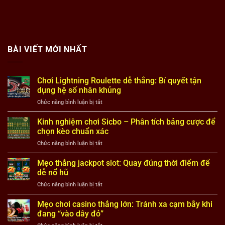
BÀI VIẾT MỚI NHẤT
Chơi Lightning Roulette dễ thắng: Bí quyết tận
dụng hệ số nhân khủng
ở
Chức năng bình luận bị tắt
Chơi
Lightning
Kinh nghiệm chơi Sicbo – Phân tích bảng cược để
Roulette
chọn kèo chuẩn xác
dễ
ở
Chức năng bình luận bị tắt
thắng:
Kinh
Bí
nghiệm
Mẹo thắng jackpot slot: Quay đúng thời điểm để
quyết
chơi
tận
dễ nổ hũ
Sicbo
dụng
ở
Chức năng bình luận bị tắt
–
hệ
Mẹo
Phân
số
thắng
Mẹo chơi casino thắng lớn: Tránh xa cạm bẫy khi
tích
nhân
jackpot
bảng
đang “vào dây đỏ”
khủng
slot:
cược