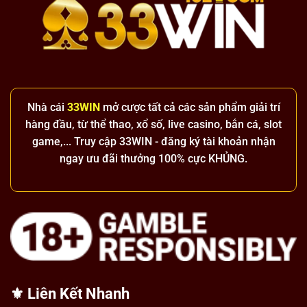
Nhà cái
33WIN
mở cược tất cả các sản phẩm giải trí
hàng đầu, từ thể thao, xổ số, live casino, bắn cá, slot
game,... Truy cập 33WIN - đăng ký tài khoản nhận
ngay ưu đãi thưởng 100% cực KHỦNG.
⚜️ Liên Kết Nhanh