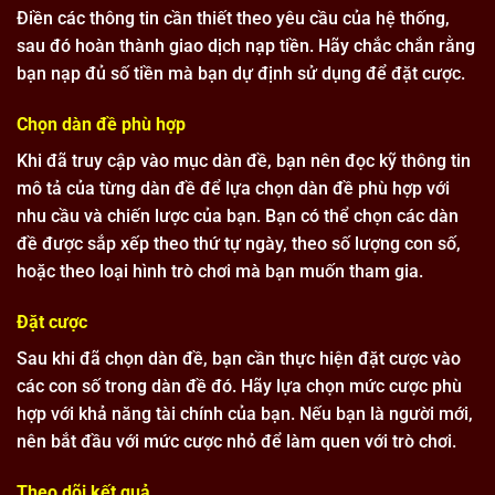
Điền các thông tin cần thiết theo yêu cầu của hệ thống,
sau đó hoàn thành giao dịch nạp tiền. Hãy chắc chắn rằng
bạn nạp đủ số tiền mà bạn dự định sử dụng để đặt cược.
Chọn dàn đề phù hợp
Khi đã truy cập vào mục dàn đề, bạn nên đọc kỹ thông tin
mô tả của từng dàn đề để lựa chọn dàn đề phù hợp với
nhu cầu và chiến lược của bạn. Bạn có thể chọn các dàn
đề được sắp xếp theo thứ tự ngày, theo số lượng con số,
hoặc theo loại hình trò chơi mà bạn muốn tham gia.
Đặt cược
Sau khi đã chọn dàn đề, bạn cần thực hiện đặt cược vào
các con số trong dàn đề đó. Hãy lựa chọn mức cược phù
hợp với khả năng tài chính của bạn. Nếu bạn là người mới,
nên bắt đầu với mức cược nhỏ để làm quen với trò chơi.
Theo dõi kết quả