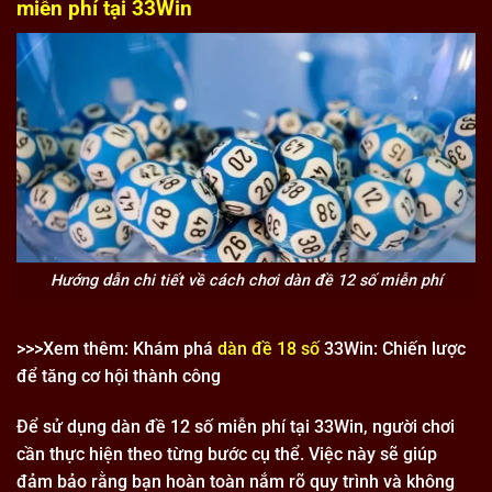
miễn phí tại 33Win
Hướng dẫn chi tiết về cách chơi dàn đề 12 số miễn phí
>>>Xem thêm: Khám phá
dàn đề 18 số
33Win: Chiến lược
để tăng cơ hội thành công
Để sử dụng dàn đề 12 số miễn phí tại 33Win, người chơi
cần thực hiện theo từng bước cụ thể. Việc này sẽ giúp
đảm bảo rằng bạn hoàn toàn nắm rõ quy trình và không