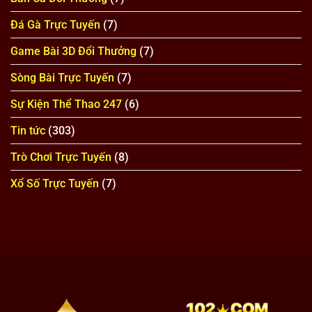
cầu
quân
chính
Đá Gà Trực Tuyến
(7)
Át
xác
để
xoay
Game Bài 3D Đổi Thưởng
(7)
chuyển
thế
Sòng Bài Trực Tuyến
(7)
cờ
Sự Kiện Thể Thao 247
(6)
Tin tức
(303)
Trò Chơi Trực Tuyến
(8)
Xổ Số Trực Tuyến
(7)