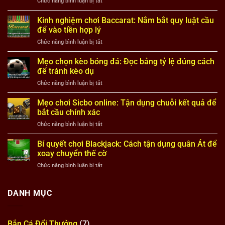
ở
Chức năng bình luận bị tắt
Quay
để
Mẹo
đúng
chọn
chơi
Kinh nghiệm chơi Baccarat: Nắm bắt quy luật cầu
thời
kèo
casino
điểm
để vào tiền hợp lý
chuẩn
thắng
để
xác
ở
Chức năng bình luận bị tắt
lớn:
dễ
Kinh
Tránh
nổ
nghiệm
Mẹo chọn kèo bóng đá: Đọc bảng tỷ lệ đúng cách
xa
hũ
chơi
cạm
để tránh kèo dụ
Baccarat:
bẫy
ở
Chức năng bình luận bị tắt
Nắm
khi
Mẹo
bắt
đang
chọn
Mẹo chơi Sicbo online: Tận dụng chuỗi kết quả để
quy
“vào
kèo
luật
bắt cầu chính xác
dây
bóng
cầu
đỏ”
ở
Chức năng bình luận bị tắt
đá:
để
Mẹo
Đọc
vào
chơi
Bí quyết chơi Blackjack: Cách tận dụng quân Át để
bảng
tiền
Sicbo
tỷ
xoay chuyển thế cờ
hợp
online:
lệ
lý
ở
Chức năng bình luận bị tắt
Tận
đúng
Bí
dụng
cách
quyết
chuỗi
để
chơi
DANH MỤC
kết
tránh
Blackjack:
quả
kèo
Cách
để
dụ
tận
bắt
Bắn Cá Đổi Thưởng
(7)
dụng