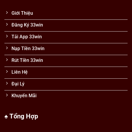
Giới Thiệu
Đăng Ký 33win
Tải App 33win
Nạp Tiền 33win
Rút Tiền 33win
Liên Hệ
Đại Lý
Khuyến Mãi
♠️ Tổng Hợp