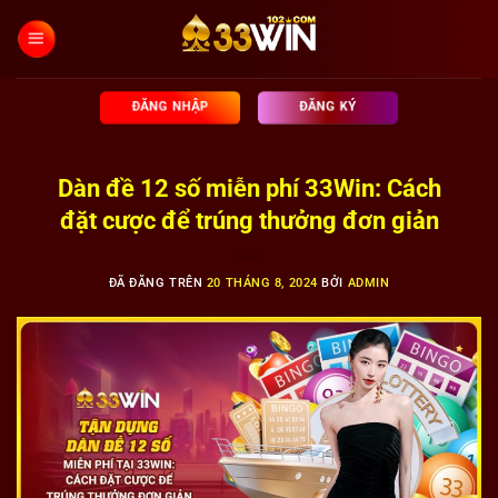
Chuyển
đến
nội
dung
ĐĂNG NHẬP
ĐĂNG KÝ
Dàn đề 12 số miễn phí 33Win: Cách
đặt cược để trúng thưởng đơn giản
ĐÃ ĐĂNG TRÊN
20 THÁNG 8, 2024
BỞI
ADMIN