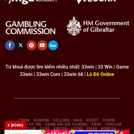
Từ khoá được tìm kiếm nhiều nhất: 33win | 33 Win | Game
33win | 33win Com | 33win 68 |
Lô Đề Online
33WIN
SUNWIN
HELLO88
S666
KUBET
33WIN
NHÀ CÁI UY TÍN
GAME BÀI ĐỔI THƯỞNG
FB88
789CLUB
X [ĐÓNG]
789CLUB
GO88
KING88
LEO88
FM88
BONG88