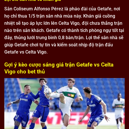
Sân Coliseum Alfonso Pérez là pháo đài của Getafe, nơi
họ chỉ thua 1/5 trận sân nhà mùa này. Khán giả cuồng
nhiệt sẽ tạo áp lực lớn lên Celta Vigo, đội chưa thắng trận
nào trên sân khách. Getafe có thành tích phòng ngự tốt tại
đây, thủng lưới trung bình 0,8 bàn/trận. Lợi thế sân nhà sẽ
giúp Getafe chơi tự tin và kiểm soát nhịp độ trận đấu
Getafe vs Celta Vigo.
Gợi ý kèo cược sáng giá trận Getafe vs Celta
Vigo cho bet thủ