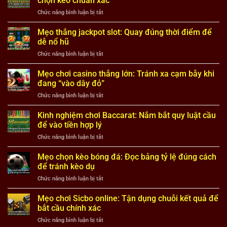
chọn kèo chuẩn xác
dễ
ở
Chức năng bình luận bị tắt
thắng:
Kinh
Bí
nghiệm
Mẹo thắng jackpot slot: Quay đúng thời điểm để
quyết
chơi
tận
dễ nổ hũ
Sicbo
dụng
ở
Chức năng bình luận bị tắt
–
hệ
Mẹo
Phân
số
thắng
Mẹo chơi casino thắng lớn: Tránh xa cạm bẫy khi
tích
nhân
jackpot
bảng
đang “vào dây đỏ”
khủng
slot:
cược
ở
Chức năng bình luận bị tắt
Quay
để
Mẹo
đúng
chọn
chơi
Kinh nghiệm chơi Baccarat: Nắm bắt quy luật cầu
thời
kèo
casino
điểm
để vào tiền hợp lý
chuẩn
thắng
để
xác
ở
Chức năng bình luận bị tắt
lớn:
dễ
Kinh
Tránh
nổ
nghiệm
Mẹo chọn kèo bóng đá: Đọc bảng tỷ lệ đúng cách
xa
hũ
chơi
cạm
để tránh kèo dụ
Baccarat:
bẫy
ở
Chức năng bình luận bị tắt
Nắm
khi
Mẹo
bắt
đang
chọn
Mẹo chơi Sicbo online: Tận dụng chuỗi kết quả để
quy
“vào
kèo
luật
bắt cầu chính xác
dây
bóng
cầu
đỏ”
ở
Chức năng bình luận bị tắt
đá:
để