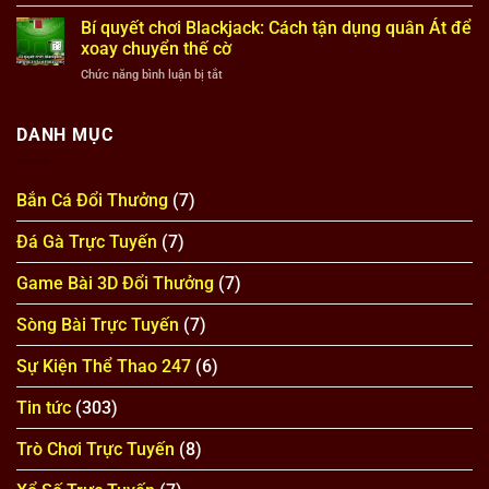
Mẹo
Đọc
vào
chơi
Bí quyết chơi Blackjack: Cách tận dụng quân Át để
bảng
tiền
Sicbo
tỷ
xoay chuyển thế cờ
hợp
online:
lệ
lý
ở
Chức năng bình luận bị tắt
Tận
đúng
Bí
dụng
cách
quyết
chuỗi
để
chơi
DANH MỤC
kết
tránh
Blackjack:
quả
kèo
Cách
để
dụ
tận
bắt
Bắn Cá Đổi Thưởng
(7)
dụng
cầu
quân
chính
Đá Gà Trực Tuyến
(7)
Át
xác
để
xoay
Game Bài 3D Đổi Thưởng
(7)
chuyển
thế
Sòng Bài Trực Tuyến
(7)
cờ
Sự Kiện Thể Thao 247
(6)
Tin tức
(303)
Trò Chơi Trực Tuyến
(8)