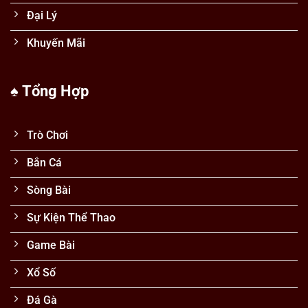
Đại Lý
Khuyến Mãi
♠️ Tổng Hợp
Trò Chơi
Bắn Cá
Sòng Bài
Sự Kiện Thể Thao
Game Bài
Xổ Số
Đá Gà