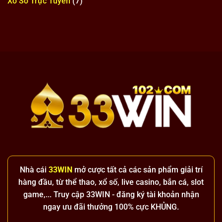
Xổ Số Trực Tuyến
(7)
Nhà cái
33WIN
mở cược tất cả các sản phẩm giải trí
hàng đầu, từ thể thao, xổ số, live casino, bắn cá, slot
game,... Truy cập 33WIN - đăng ký tài khoản nhận
ngay ưu đãi thưởng 100% cực KHỦNG.