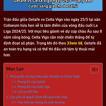
Trận đấu giữa Getafe vs Celta Vigo vào ngày 25/5 tại sân
Coliseum hứa hẹn sẽ là tâm điểm của vòng đấu cuối La
Liga 2024/25. Với mục tiêu giành vé dự cúp châu Âu sau 8
năm vắng bóng, Celta Vigo cần một chiến thắng để tự
định đoạt số phận. Trong khi đó theo
33win 68
, Getafe đã
an toàn trụ hạng và có thể thi đấu với tâm lý thoải mái
hơn.
Mục Lục
Phong độ và mục tiêu của Getafe vs Celta Vigo
Phong độ của Getafe
Phong độ của Celta Vigo
Lịch sử đối đầu
Các yếu tố quyết định kết quả trận đấu
Tình hình lực lượng và chấn thương