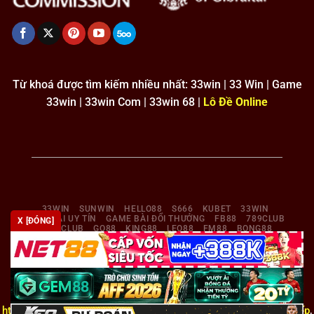
Từ khoá được tìm kiếm nhiều nhất: 33win | 33 Win | Game
33win | 33win Com | 33win 68 |
Lô Đề Online
33WIN
SUNWIN
HELLO88
S666
KUBET
33WIN
NHÀ CÁI UY TÍN
GAME BÀI ĐỔI THƯỞNG
FB88
789CLUB
X [ĐÓNG]
789CLUB
GO88
KING88
LEO88
FM88
BONG88
Copyright 2024 © Bản quyền thuộc
33win102.com
Chúng tôi đồng hành cùng những đối tác được đánh giá cao:
sunwin
,
b52
,
Kèo Nhà Cái
,
Kèo Nhà Cái
,
hit club
,
tài xỉu online
,
https://xin88.com.ph/
,
7M Cn
,
kqbd trực tuyến
,
kèo nhà cái trực tiếp
,