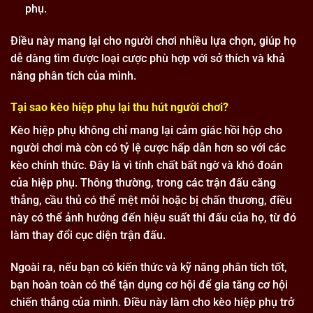
phụ.
Điều này mang lại cho người chơi nhiều lựa chọn, giúp họ
dễ dàng tìm được loại cược phù hợp với sở thích và khả
năng phân tích của mình.
Tại sao kèo hiệp phụ lại thu hút người chơi?
Kèo hiệp phụ không chỉ mang lại cảm giác hồi hộp cho
người chơi mà còn có tỷ lệ cược hấp dẫn hơn so với các
kèo chính thức. Đây là vì tính chất bất ngờ và khó đoán
của hiệp phụ. Thông thường, trong các trận đấu căng
thẳng, cầu thủ có thể mệt mỏi hoặc bị chấn thương, điều
này có thể ảnh hưởng đến hiệu suất thi đấu của họ, từ đó
làm thay đổi cục diện trận đấu.
Ngoài ra, nếu bạn có kiến thức và kỹ năng phân tích tốt,
bạn hoàn toàn có thể tận dụng cơ hội để gia tăng cơ hội
chiến thắng của mình. Điều này làm cho kèo hiệp phụ trở