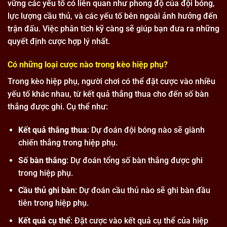
vững các yếu tố có liên quan như phong độ của đội bóng,
lực lượng cầu thủ, và các yếu tố bên ngoài ảnh hưởng đến
trận đấu. Việc phân tích kỹ càng sẽ giúp bạn đưa ra những
quyết định cược hợp lý nhất.
Có những loại cược nào trong kèo hiệp phụ?
Trong kèo hiệp phụ, người chơi có thể đặt cược vào nhiều
yếu tố khác nhau, từ kết quả thắng thua cho đến số bàn
thắng được ghi. Cụ thể như:
Kết quả thắng thua
: Dự đoán đội bóng nào sẽ giành
chiến thắng trong hiệp phụ.
Số bàn thắng
: Dự đoán tổng số bàn thắng được ghi
trong hiệp phụ.
Cầu thủ ghi bàn
: Dự đoán cầu thủ nào sẽ ghi bàn đầu
tiên trong hiệp phụ.
Kết quả cụ thể
: Đặt cược vào kết quả cụ thể của hiệp