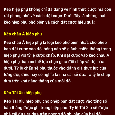
Kèo hiệp phụ không chỉ đa dạng về hình thức cược mà còn
rất phong phú về cách đặt cược. Dưới đây là những loại
kèo hiệp phụ phổ biến và cách đặt cược hiệu quả:
Kèo châu Á hiệp phụ
Kèo châu Á hiệp phụ là loại kèo phổ biến nhất, cho phép
bạn đặt cược vào đội bóng nào sẽ giành chiến thắng trong
hiệp phụ với tỷ lệ cược chấp. Khi đặt cược vào kèo châu Á
hiệp phụ, bạn có thể lựa chọn giữa đội chấp và đội cửa
dưới. Tỷ lệ chấp sẽ phụ thuộc vào đánh giá thực lực của
từng đội, điều này có nghĩa là nhà cái sẽ đưa ra tỷ lệ chấp
dựa trên khả năng thắng của mỗi đội.
Kèo Tài Xỉu hiệp phụ
Kèo Tài Xỉu hiệp phụ cho phép bạn đặt cược vào tổng số
bàn thắng được ghi trong hiệp phụ. Tỷ lệ Tài Xỉu sẽ được
nhà cái đưa ra dựa trên phong độ ghi bàn của hai đội