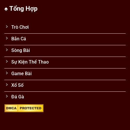
♠️ Tổng Hợp
Trò Chơi
Bắn Cá
Sòng Bài
Sự Kiện Thể Thao
Game Bài
Xổ Số
Đá Gà