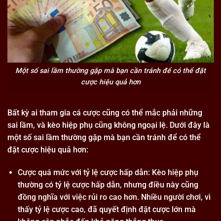
Một số sai lầm thường gặp mà bạn cần tránh để có thể đặt
cược hiệu quả hơn
Bất kỳ ai tham gia cá cược cũng có thể mắc phải những
sai lầm, và kèo hiệp phụ cũng không ngoại lệ. Dưới đây là
một số sai lầm thường gặp mà bạn cần tránh để có thể
đặt cược hiệu quả hơn:
Cược quá mức với tỷ lệ cược hấp dẫn: Kèo hiệp phụ
thường có tỷ lệ cược hấp dẫn, nhưng điều này cũng
đồng nghĩa với việc rủi ro cao hơn. Nhiều người chơi, vì
thấy tỷ lệ cược cao, đã quyết định đặt cược lớn mà