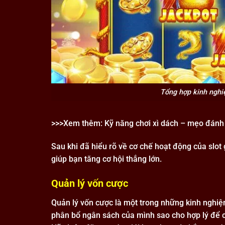
Tổng hợp kinh nghi
>>>Xem thêm: Kỹ năng chơi xì dách – mẹo đánh 
Sau khi đã hiểu rõ về cơ chế hoạt động của slot
giúp bạn tăng cơ hội thắng lớn.
Quản lý vốn cược
Quản lý vốn cược là một trong những kinh nghiệ
phân bổ ngân sách của mình sao cho hợp lý để có 