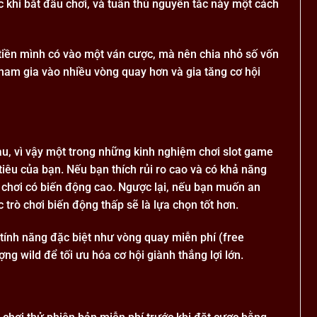
c khi bắt đầu chơi, và tuân thủ nguyên tắc này một cách
 tiền mình có vào một ván cược, mà nên chia nhỏ số vốn
 tham gia vào nhiều vòng quay hơn và gia tăng cơ hội
hau, vì vậy một trong những kinh nghiệm chơi slot game
tiêu của bạn. Nếu bạn thích rủi ro cao và có khả năng
ò chơi có biến động cao. Ngược lại, nếu bạn muốn an
trò chơi biến động thấp sẽ là lựa chọn tốt hơn.
 tính năng đặc biệt như vòng quay miễn phí (free
ng wild để tối ưu hóa cơ hội giành thắng lợi lớn.