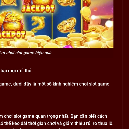
ệm chơi slot game hiệu quả
bại mọi đối thủ
 game, dưới đây là một số kinh nghiệm chơi slot game
m chơi slot game quan trọng nhất. Bạn cần biết cách
thể kéo dài thời gian chơi và giảm thiểu rủi ro thua lỗ.