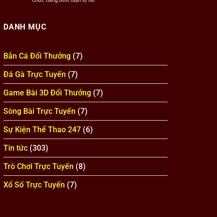
Chức năng bình luận bị tắt
Tận
đúng
Bí
dụng
cách
quyết
chuỗi
để
chơi
DANH MỤC
kết
tránh
Blackjack:
quả
kèo
Cách
để
dụ
tận
bắt
Bắn Cá Đổi Thưởng
(7)
dụng
cầu
quân
chính
Đá Gà Trực Tuyến
(7)
Át
xác
để
xoay
Game Bài 3D Đổi Thưởng
(7)
chuyển
thế
Sòng Bài Trực Tuyến
(7)
cờ
Sự Kiện Thể Thao 247
(6)
Tin tức
(303)
Trò Chơi Trực Tuyến
(8)
Xổ Số Trực Tuyến
(7)