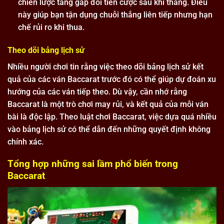
chiến lược tăng gấp đôi tiền cược sau khi thắng. Điều
này giúp bạn tận dụng chuỗi thắng liên tiếp nhưng hạn
chế rủi ro khi thua.
Theo dõi bảng lịch sử
Nhiều người chơi tin rằng việc theo dõi bảng lịch sử kết
quả của các ván Baccarat trước đó có thể giúp dự đoán xu
hướng của các ván tiếp theo. Dù vậy, cần nhớ rằng
Baccarat là một trò chơi may rủi, và kết quả của mỗi ván
bài là độc lập. Theo luật chơi Baccarat, việc dựa quá nhiều
vào bảng lịch sử có thể dẫn đến những quyết định không
chính xác.
Tổng hợp những sai lầm phổ biến trong
Baccarat