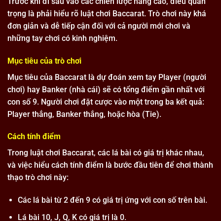
Trước khi đi sâu vào các chiến lược nâng cao, điều quan
trọng là phải hiểu rõ luật chơi Baccarat. Trò chơi này khá
đơn giản và dễ tiếp cận đối với cả người mới chơi và
những tay chơi có kinh nghiệm.
Mục tiêu của trò chơi
Mục tiêu của Baccarat là dự đoán xem tay Player (người
chơi) hay Banker (nhà cái) sẽ có tổng điểm gần nhất với
con số 9. Người chơi đặt cược vào một trong ba kết quả:
Player thắng, Banker thắng, hoặc hòa (Tie).
Cách tính điểm
Trong luật chơi Baccarat, các lá bài có giá trị khác nhau,
và việc hiểu cách tính điểm là bước đầu tiên để chơi thành
thạo trò chơi này:
Các lá bài từ 2 đến 9 có giá trị ứng với con số trên bài.
Lá bài 10, J, Q, K có giá trị là 0.