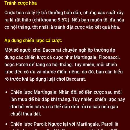
Tránh cược hòa
Cược hòa có tỷ lệ trả thưởng hấp dẫn, nhưng xác suất xảy
ra là rất thấp (chỉ khoảng 9.5%). Nếu bạn muốn tối đa hóa
cơ hội thắng, tốt nhất là tránh đặt cược vào kết quả hòa.
Áp dụng chiến lược cá cược
Một số người chơi Baccarat chuyên nghiệp thường áp
dụng các chiến lược cá cược như Martingale, Fibonacci,
hoặc Paroli để tăng cơ hội thắng. Tuy nhiên, mỗi chiến
lược đều có ưu và nhược điểm riêng, do đó, bạn cần hiểu
rõ trước khi áp dụng luật chơi Baccarat.
Chiến lược Martingale: Nhân đôi số tiền cược sau mỗi
lần thua để bù đắp khi thắng. Tuy nhiên, chiến lược này
đòi hỏi vốn lớn và có thể dẫn đến rủi ro cao nếu gặp
chuỗi thua dài.
Chiến lược Paroli: Ngược lại với Martingale, Paroli là