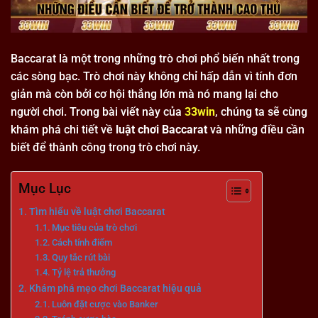
Baccarat là một trong những trò chơi phổ biến nhất trong
các sòng bạc. Trò chơi này không chỉ hấp dẫn vì tính đơn
giản mà còn bởi cơ hội thắng lớn mà nó mang lại cho
người chơi. Trong bài viết này của
33win
, chúng ta sẽ cùng
khám phá chi tiết về
luật chơi Baccarat
và những điều cần
biết để thành công trong trò chơi này.
Mục Lục
Tìm hiểu về luật chơi Baccarat
Mục tiêu của trò chơi
Cách tính điểm
Quy tắc rút bài
Tỷ lệ trả thưởng
Khám phá mẹo chơi Baccarat hiệu quả
Luôn đặt cược vào Banker