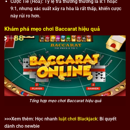
Cược Tie (Hòa): Tỷ lệ trả thưởng thường là 8:1 hoặc
9:1, nhưng xác suất xảy ra hòa là rất thấp, khiến cược
này rủi ro hơn.
Khám phá mẹo chơi Baccarat hiệu quả
Tổng hợp mẹo chơi Baccarat hiệu quả
>>>Xem thêm: Học nhanh
luật chơi Blackjack
: Bí quyết
dành cho newbie