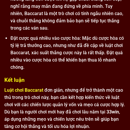
nghĩ rằng may mắn đang đứng về phía mình. Tuy
nhiên, Baccarat là một trò chơi có tính ngẫu nhiên cao,
và chuỗi thắng không đảm bảo bạn sẽ tiếp tục thắng
trong các ván sau.
Đặt cược quá nhiều vào cược hòa: Mặc dù cược hòa có
tỷ lệ trả thưởng cao, nhưng như đã đề cập về luật chơi
Baccarat, xác suất thắng cược này là rất thấp. Đặt quá
nhiều vào cược hòa có thể khiến bạn thua lỗ nhanh
chóng.
Kết luận
Luật chơi Baccarat
đơn giản, nhưng để trở thành một cao
thủ trong trò chơi này, bạn cần kết hợp kiến thức về luật
chơi với các chiến lược quản lý vốn và mẹo cá cược hợp lý.
Dù bạn là người chơi mới hay đã chơi lâu năm tại
33win
,
áp dụng những mẹo và chiến lược nêu trên sẽ giúp bạn
tăng cơ hội thắng và tối ưu hóa lợi nhuận.