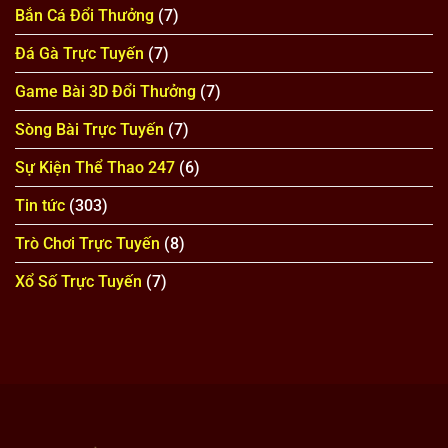
tận
bắt
Bắn Cá Đổi Thưởng
(7)
dụng
cầu
quân
chính
Đá Gà Trực Tuyến
(7)
Át
xác
để
xoay
Game Bài 3D Đổi Thưởng
(7)
chuyển
thế
Sòng Bài Trực Tuyến
(7)
cờ
Sự Kiện Thể Thao 247
(6)
Tin tức
(303)
Trò Chơi Trực Tuyến
(8)
Xổ Số Trực Tuyến
(7)