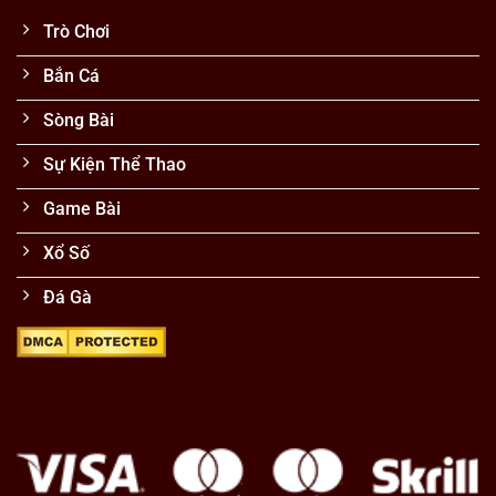
Trò Chơi
Bắn Cá
Sòng Bài
Sự Kiện Thể Thao
Game Bài
Xổ Số
Đá Gà