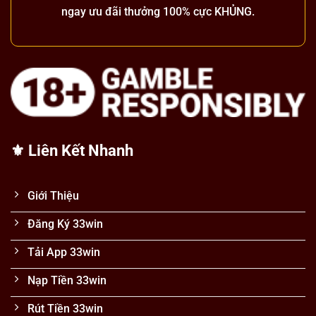
ngay ưu đãi thưởng 100% cực KHỦNG.
⚜️ Liên Kết Nhanh
Giới Thiệu
Đăng Ký 33win
Tải App 33win
Nạp Tiền 33win
Rút Tiền 33win