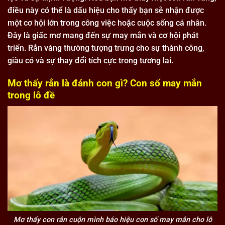
điều này có thể là dấu hiệu cho thấy bạn sẽ nhận được
một cơ hội lớn trong công việc hoặc cuộc sống cá nhân.
Đây là giấc mơ mang đến sự may mắn và cơ hội phát
triển. Rắn vàng thường tượng trưng cho sự thành công,
giàu có và sự thay đổi tích cực trong tương lai.
Mơ thấy rắn là đánh con gì? Con số may mắn
trong lô đề
Mơ thấy con rắn cuộn mình báo hiệu con số may mắn cho lô