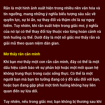
Rắn là một hình ảnh xuất hiện trong nhiều nền văn hóa và
tín ngưỡng, mang những ý nghĩa biểu tượng sâu sắc về
quyền lực, sự bí ẩn, sự thay đổi và thậm chí là sự nguy
hiểm. Tuy nhiên, khi rắn xuất hiện trong giấc mơ, ý nghĩa
của nó lại có thể thay đổi tùy thuộc vào từng hoàn cảnh và
tình huống cụ thể. Dưới đây là một số giấc mơ thấy rắn và
giải mã theo quan niệm dân gian.
Mơ thấy rắn cắn mình
Khi bạn mơ thấy một con rắn cắn mình, đây có thể là một
dấu hiệu cảnh báo về sự phản bội hoặc một mối quan hệ
không trung thực trong cuộc sống thực. Có thể là một
người bạn mà bạn tin tưởng đang có ý đồ xấu đối với bạn,
hoặc bạn đang gặp phải một tình huống không hay liên
quan đến sự lừa dối.
Tuy nhiên, nếu trong giấc mơ, bạn không bị thương sau khi