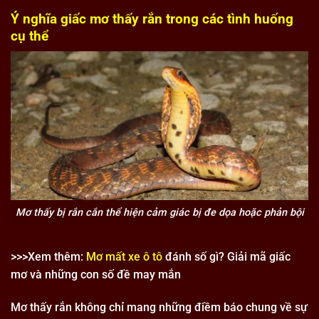
Ý nghĩa giấc mơ thấy rắn trong các tình huống
cụ thể
Mơ thấy bị rắn cắn thể hiện cảm giác bị đe dọa hoặc phản bội
>>>Xem thêm:
Mơ mất xe ô tô
đánh số gì? Giải mã giấc
mơ và những con số đề may mắn
Mơ thấy rắn không chỉ mang những điềm báo chung về sự