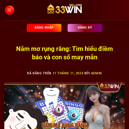
Chuyển
đến
nội
dung
ĐĂNG NHẬP
ĐĂNG KÝ
Nằm mơ rụng răng: Tìm hiểu điềm
báo và con số may mắn
ĐÃ ĐĂNG TRÊN
11 THÁNG 11, 2024
BỞI
ADMIN