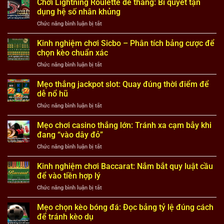
Chơi Lightning Roulette dễ thắng: Bí quyết tận
dụng hệ số nhân khủng
ở
Chức năng bình luận bị tắt
Chơi
Lightning
Kinh nghiệm chơi Sicbo – Phân tích bảng cược để
Roulette
chọn kèo chuẩn xác
dễ
ở
Chức năng bình luận bị tắt
thắng:
Kinh
Bí
nghiệm
Mẹo thắng jackpot slot: Quay đúng thời điểm để
quyết
chơi
tận
dễ nổ hũ
Sicbo
dụng
ở
Chức năng bình luận bị tắt
–
hệ
Mẹo
Phân
số
thắng
Mẹo chơi casino thắng lớn: Tránh xa cạm bẫy khi
tích
nhân
jackpot
bảng
đang “vào dây đỏ”
khủng
slot:
cược
ở
Chức năng bình luận bị tắt
Quay
để
Mẹo
đúng
chọn
chơi
Kinh nghiệm chơi Baccarat: Nắm bắt quy luật cầu
thời
kèo
casino
điểm
để vào tiền hợp lý
chuẩn
thắng
để
xác
ở
Chức năng bình luận bị tắt
lớn:
dễ
Kinh
Tránh
nổ
nghiệm
Mẹo chọn kèo bóng đá: Đọc bảng tỷ lệ đúng cách
xa
hũ
chơi
cạm
để tránh kèo dụ
Baccarat:
bẫy