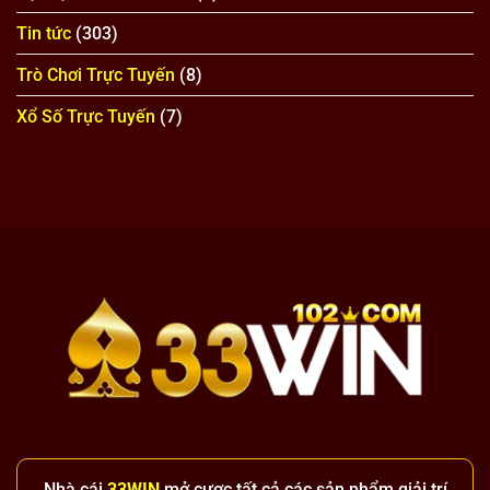
Tin tức
(303)
Trò Chơi Trực Tuyến
(8)
Xổ Số Trực Tuyến
(7)
Nhà cái
33WIN
mở cược tất cả các sản phẩm giải trí