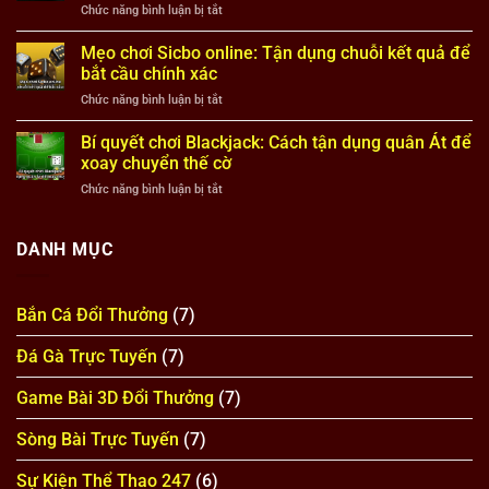
ở
Chức năng bình luận bị tắt
Nắm
khi
Mẹo
bắt
đang
chọn
Mẹo chơi Sicbo online: Tận dụng chuỗi kết quả để
quy
“vào
kèo
luật
bắt cầu chính xác
dây
bóng
cầu
đỏ”
ở
Chức năng bình luận bị tắt
đá:
để
Mẹo
Đọc
vào
chơi
Bí quyết chơi Blackjack: Cách tận dụng quân Át để
bảng
tiền
Sicbo
tỷ
xoay chuyển thế cờ
hợp
online:
lệ
lý
ở
Chức năng bình luận bị tắt
Tận
đúng
Bí
dụng
cách
quyết
chuỗi
để
chơi
DANH MỤC
kết
tránh
Blackjack:
quả
kèo
Cách
để
dụ
tận
bắt
Bắn Cá Đổi Thưởng
(7)
dụng
cầu
quân
chính
Đá Gà Trực Tuyến
(7)
Át
xác
để
xoay
Game Bài 3D Đổi Thưởng
(7)
chuyển
thế
Sòng Bài Trực Tuyến
(7)
cờ
Sự Kiện Thể Thao 247
(6)