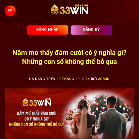
Chuyển
đến
nội
dung
ĐĂNG NHẬP
ĐĂNG KÝ
Nằm mơ thấy đám cưới có ý nghĩa gì?
Những con số không thể bỏ qua
ĐÃ ĐĂNG TRÊN
19 THÁNG 10, 2024
BỞI
ADMIN