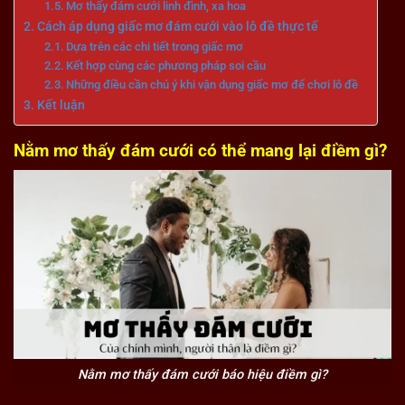
Mơ thấy đám cưới linh đình, xa hoa
Cách áp dụng giấc mơ đám cưới vào lô đề thực tế
Dựa trên các chi tiết trong giấc mơ
Kết hợp cùng các phương pháp soi cầu
Những điều cần chú ý khi vận dụng giấc mơ để chơi lô đề
Kết luận
Nằm mơ thấy đám cưới có thể mang lại điềm gì?
Nằm mơ thấy đám cưới báo hiệu điềm gì?