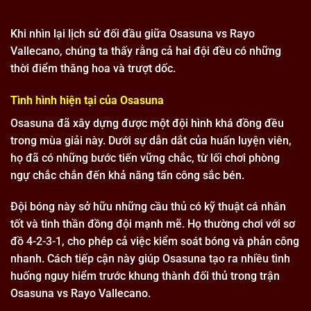
Khi nhìn lại lịch sử đối đầu giữa Osasuna vs Rayo
Vallecano, chúng ta thấy rằng cả hai đội đều có những
thời điểm thăng hoa và trượt dốc.
Tình hình hiện tại của Osasuna
Osasuna đã xây dựng được một đội hình khá đồng đều
trong mùa giải này. Dưới sự dẫn dắt của huấn luyện viên,
họ đã có những bước tiến vững chắc, từ lối chơi phòng
ngự chắc chắn đến khả năng tấn công sắc bén.
Đội bóng này sở hữu những cầu thủ có kỹ thuật cá nhân
tốt và tinh thần đồng đội mạnh mẽ. Họ thường chơi với sơ
đồ 4-2-3-1, cho phép cả việc kiểm soát bóng và phản công
nhanh. Cách tiếp cận này giúp Osasuna tạo ra nhiều tình
huống nguy hiểm trước khung thành đối thủ trong trận
Osasuna vs Rayo Vallecano
.