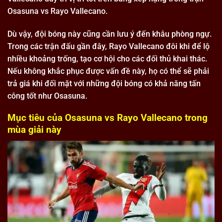
Osasuna vs Rayo Vallecano
.
Dù vậy, đội bóng này cũng cần lưu ý đến khâu phòng ngự.
Trong các trận đấu gần đây, Rayo Vallecano đôi khi để lộ
nhiều khoảng trống, tạo cơ hội cho các đối thủ khai thác.
Nếu không khắc phục được vấn đề này, họ có thể sẽ phải
trả giá khi đối mặt với những đội bóng có khả năng tấn
công tốt như Osasuna.
Mục tiêu của Osasuna vs Rayo Vallecano trong
mùa giải này