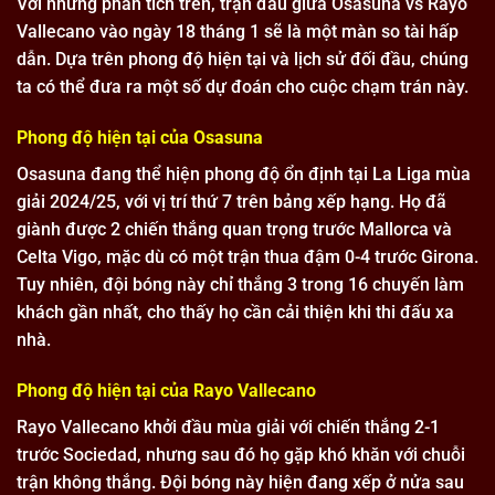
Với những phân tích trên, trận đấu giữa Osasuna vs Rayo
Vallecano vào ngày 18 tháng 1 sẽ là một màn so tài hấp
dẫn. Dựa trên phong độ hiện tại và lịch sử đối đầu, chúng
ta có thể đưa ra một số dự đoán cho cuộc chạm trán này.
Phong độ hiện tại của Osasuna
Osasuna đang thể hiện phong độ ổn định tại La Liga mùa
giải 2024/25, với vị trí thứ 7 trên bảng xếp hạng. Họ đã
giành được 2 chiến thắng quan trọng trước Mallorca và
Celta Vigo, mặc dù có một trận thua đậm 0-4 trước Girona.
Tuy nhiên, đội bóng này chỉ thắng 3 trong 16 chuyến làm
khách gần nhất, cho thấy họ cần cải thiện khi thi đấu xa
nhà.
Phong độ hiện tại của Rayo Vallecano
Rayo Vallecano khởi đầu mùa giải với chiến thắng 2-1
trước Sociedad, nhưng sau đó họ gặp khó khăn với chuỗi
trận không thắng. Đội bóng này hiện đang xếp ở nửa sau