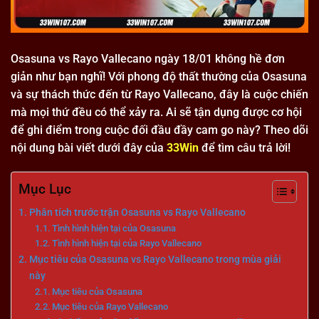
Osasuna vs Rayo Vallecano ngày 18/01 không hề đơn
giản như bạn nghĩ! Với phong độ thất thường của Osasuna
và sự thách thức đến từ Rayo Vallecano, đây là cuộc chiến
mà mọi thứ đều có thể xảy ra. Ai sẽ tận dụng được cơ hội
để ghi điểm trong cuộc đối đầu đầy cam go này? Theo dõi
nội dung bài viết dưới đây của
33Win
để tìm câu trả lời!
Mục Lục
Phân tích trước trận Osasuna vs Rayo Vallecano
Tình hình hiện tại của Osasuna
Tình hình hiện tại của Rayo Vallecano
Mục tiêu của Osasuna vs Rayo Vallecano trong mùa giải
này
Mục tiêu của Osasuna
Mục tiêu của Rayo Vallecano