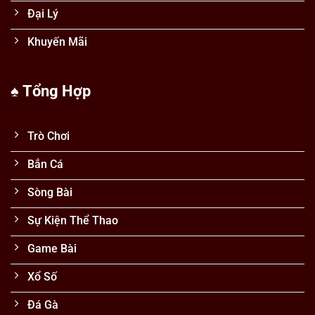
Đại Lý
Khuyến Mãi
♠️ Tổng Hợp
Trò Chơi
Bắn Cá
Sòng Bài
Sự Kiện Thể Thao
Game Bài
Xổ Số
Đá Gà