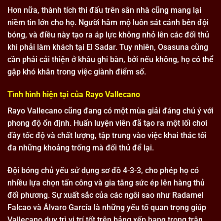
Hơn nữa, thành tích thi đấu trên sân nhà cũng mang lại
niềm tin lớn cho họ. Người hâm mộ luôn sát cánh bên đội
bóng, và điều này tạo ra áp lực không nhỏ lên các đối thủ
khi phải làm khách tại El Sadar. Tuy nhiên, Osasuna cũng
cần phải cải thiện ở khâu ghi bàn, bởi nếu không, họ có thể
gặp khó khăn trong việc giành điểm số.
Tình hình hiện tại của Rayo Vallecano
Rayo Vallecano cũng đang có một mùa giải đáng chú ý với
phong độ ổn định. Huấn luyện viên đã tạo ra một lối chơi
đầy tốc độ và chất lượng, tập trung vào việc khai thác tối
đa những khoảng trống mà đối thủ để lại.
Đội bóng chủ yếu sử dụng sơ đồ 4-3-3, cho phép họ có
nhiều lựa chọn tấn công và gia tăng sức ép lên hàng thủ
đối phương. Sự xuất sắc của các ngôi sao như Radamel
Falcao và Álvaro García là những yếu tố quan trọng giúp
Vallecano duy trì vị trí tốt trên bảng xếp hạng trong trận