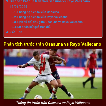
Dự đoán kết quả trận đấu Osasuna vs Rayo Vallecano
18/01/2025
Phong độ hiện tại của Osasuna
Phong độ hiện tại của Rayo Vallecano
Lịch sử đối đầu giữa Osasuna vs Rayo Vallecano
Dự đoán kết quả trận đấu
Kết luận
Phân tích trước trận Osasuna vs Rayo Vallecano
Thông tin trước trận Osasuna vs Rayo Vallecano