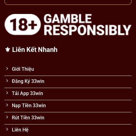
⚜️ Liên Kết Nhanh
Giới Thiệu
Đăng Ký 33win
Tải App 33win
Nạp Tiền 33win
Rút Tiền 33win
Liên Hệ