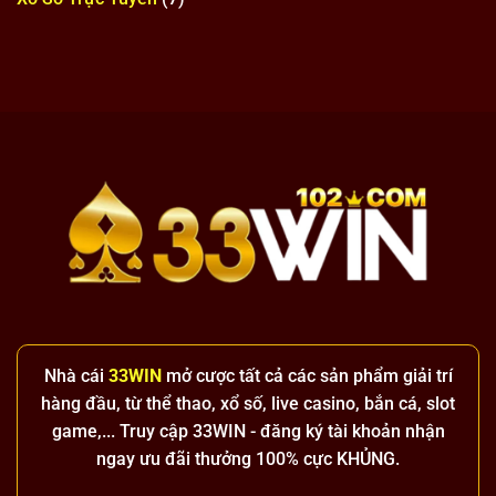
Nhà cái
33WIN
mở cược tất cả các sản phẩm giải trí
hàng đầu, từ thể thao, xổ số, live casino, bắn cá, slot
game,... Truy cập 33WIN - đăng ký tài khoản nhận
ngay ưu đãi thưởng 100% cực KHỦNG.