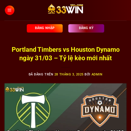
Chuyển
đến
nội
dung
ĐĂNG NHẬP
ĐĂNG KÝ
Portland Timbers vs Houston Dynamo
ngày 31/03 – Tỷ lệ kèo mới nhất
ĐÃ ĐĂNG TRÊN
28 THÁNG 3, 2025
BỞI
ADMIN