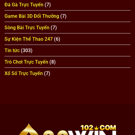
Đá Gà Trực Tuyến
(7)
Át
xác
để
xoay
Game Bài 3D Đổi Thưởng
(7)
chuyển
thế
Sòng Bài Trực Tuyến
(7)
cờ
Sự Kiện Thể Thao 247
(6)
Tin tức
(303)
Trò Chơi Trực Tuyến
(8)
Xổ Số Trực Tuyến
(7)