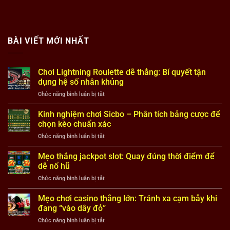
BÀI VIẾT MỚI NHẤT
Chơi Lightning Roulette dễ thắng: Bí quyết tận
dụng hệ số nhân khủng
ở
Chức năng bình luận bị tắt
Chơi
Lightning
Kinh nghiệm chơi Sicbo – Phân tích bảng cược để
Roulette
chọn kèo chuẩn xác
dễ
ở
Chức năng bình luận bị tắt
thắng:
Kinh
Bí
nghiệm
Mẹo thắng jackpot slot: Quay đúng thời điểm để
quyết
chơi
tận
dễ nổ hũ
Sicbo
dụng
ở
Chức năng bình luận bị tắt
–
hệ
Mẹo
Phân
số
thắng
Mẹo chơi casino thắng lớn: Tránh xa cạm bẫy khi
tích
nhân
jackpot
bảng
đang “vào dây đỏ”
khủng
slot:
cược
ở
Chức năng bình luận bị tắt
Quay
để
Mẹo