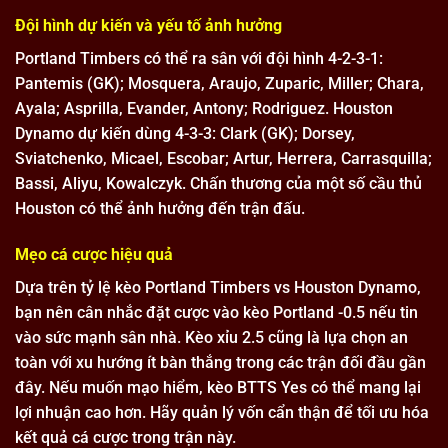
Đội hình dự kiến và yếu tố ảnh hưởng
Portland Timbers có thể ra sân với đội hình 4-2-3-1:
Pantemis (GK); Mosquera, Araujo, Zuparic, Miller; Chara,
Ayala; Asprilla, Evander, Antony; Rodriguez. Houston
Dynamo dự kiến dùng 4-3-3: Clark (GK); Dorsey,
Sviatchenko, Micael, Escobar; Artur, Herrera, Carrasquilla;
Bassi, Aliyu, Kowalczyk. Chấn thương của một số cầu thủ
Houston có thể ảnh hưởng đến trận đấu.
Mẹo cá cược hiệu quả
Dựa trên tỷ lệ kèo Portland Timbers vs Houston Dynamo,
bạn nên cân nhắc đặt cược vào kèo Portland -0.5 nếu tin
vào sức mạnh sân nhà. Kèo xỉu 2.5 cũng là lựa chọn an
toàn với xu hướng ít bàn thắng trong các trận đối đầu gần
đây. Nếu muốn mạo hiểm, kèo BTTS Yes có thể mang lại
lợi nhuận cao hơn. Hãy quản lý vốn cẩn thận để tối ưu hóa
kết quả cá cược trong trận này.