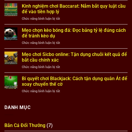
đúng
chọn
chơi
Kinh nghiệm chơi Baccarat: Nắm bắt quy luật cầu
thời
kèo
casino
điểm
để vào tiền hợp lý
chuẩn
thắng
để
xác
ở
Chức năng bình luận bị tắt
lớn:
dễ
Kinh
Tránh
nổ
nghiệm
Mẹo chọn kèo bóng đá: Đọc bảng tỷ lệ đúng cách
xa
hũ
chơi
cạm
để tránh kèo dụ
Baccarat:
bẫy
ở
Chức năng bình luận bị tắt
Nắm
khi
Mẹo
bắt
đang
chọn
Mẹo chơi Sicbo online: Tận dụng chuỗi kết quả để
quy
“vào
kèo
luật
bắt cầu chính xác
dây
bóng
cầu
đỏ”
ở
Chức năng bình luận bị tắt
đá:
để
Mẹo
Đọc
vào
chơi
Bí quyết chơi Blackjack: Cách tận dụng quân Át để
bảng
tiền
Sicbo
tỷ
xoay chuyển thế cờ
hợp
online:
lệ
lý
ở
Chức năng bình luận bị tắt
Tận
đúng
Bí
dụng
cách
quyết
chuỗi
để
chơi
DANH MỤC
kết
tránh
Blackjack:
quả
kèo
Cách
để
dụ
tận
bắt
Bắn Cá Đổi Thưởng
(7)
dụng
cầu
quân
chính