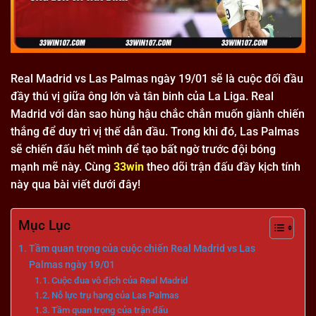
Real Madrid vs Las Palmas ngày 19/01 sẽ là cuộc đối đầu
đầy thú vị giữa ông lớn và tân binh của La Liga. Real
Madrid với dàn sao hùng hậu chắc chắn muốn giành chiến
thắng để duy trì vị thế dẫn đầu. Trong khi đó, Las Palmas
sẽ chiến đấu hết mình để tạo bất ngờ trước đội bóng
mạnh mẽ này. Cùng
33win
theo dõi trận đấu đầy kịch tính
này qua bài viết dưới đây!
Mục Lục
Tầm quan trọng của cuộc chiến Real Madrid vs Las
Palmas ngày 19/01
Cuộc đua vô địch của Real Madrid
Nỗ lực trụ hạng của Las Palmas
Tầm quan trọng của trận đấu