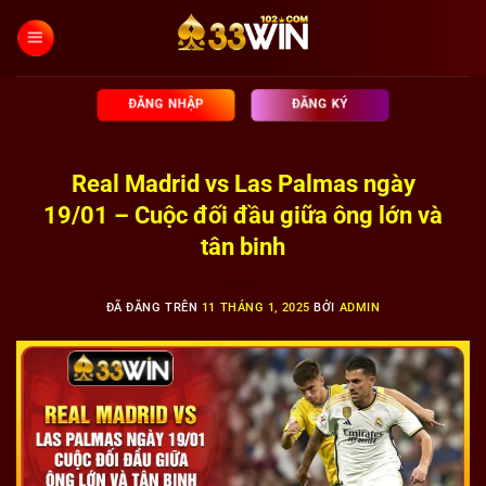
Chuyển
đến
nội
dung
ĐĂNG NHẬP
ĐĂNG KÝ
Real Madrid vs Las Palmas ngày
19/01 – Cuộc đối đầu giữa ông lớn và
tân binh
ĐÃ ĐĂNG TRÊN
11 THÁNG 1, 2025
BỞI
ADMIN