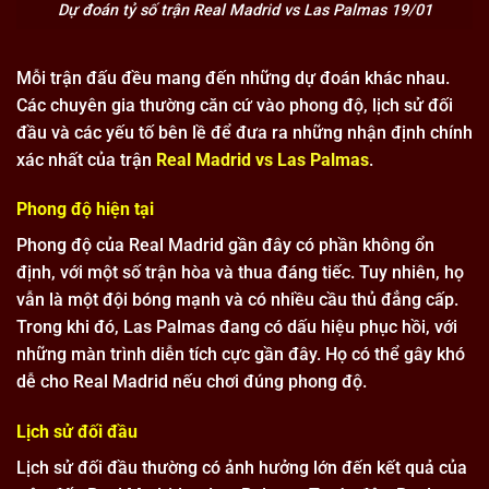
Dự đoán tỷ số trận Real Madrid vs Las Palmas 19/01
Mỗi trận đấu đều mang đến những dự đoán khác nhau.
Các chuyên gia thường căn cứ vào phong độ, lịch sử đối
đầu và các yếu tố bên lề để đưa ra những nhận định chính
xác nhất của trận
Real Madrid vs Las Palmas
.
Phong độ hiện tại
Phong độ của Real Madrid gần đây có phần không ổn
định, với một số trận hòa và thua đáng tiếc. Tuy nhiên, họ
vẫn là một đội bóng mạnh và có nhiều cầu thủ đẳng cấp.
Trong khi đó, Las Palmas đang có dấu hiệu phục hồi, với
những màn trình diễn tích cực gần đây. Họ có thể gây khó
dễ cho Real Madrid nếu chơi đúng phong độ.
Lịch sử đối đầu
Lịch sử đối đầu thường có ảnh hưởng lớn đến kết quả của