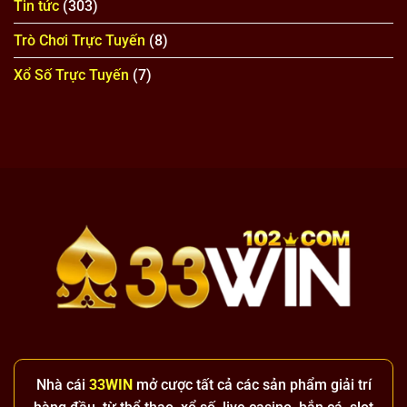
Tin tức
(303)
Trò Chơi Trực Tuyến
(8)
Xổ Số Trực Tuyến
(7)
Nhà cái
33WIN
mở cược tất cả các sản phẩm giải trí