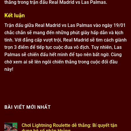
thắng trong trận đấu Real Madrid vs Las Palmas.
Kết luận
Trận đấu giữa Real Madrid vs Las Palmas vào ngày 19/01
chắc chắn sẽ mang đến những phút giây hấp dẫn và kịch
tính. Với đẳng cấp vượt trội, Real Madrid sẽ tìm cách giành
trọn 3 điểm để tiếp tục cuộc đua vô địch. Tuy nhiên, Las
Palmas sẽ chiến đấu hết mình để tạo nên bất ngờ. Cùng
chờ xem ai sẽ lên ngôi chiến thắng trong cuộc đối đầu
này!
BÀI VIẾT MỚI NHẤT
Chơi Lightning Roulette dễ thắng: Bí quyết tận
dụng hệ số nhân khủng