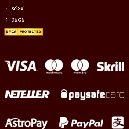
Xổ Số
Đá Gà