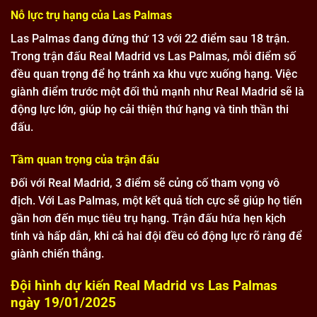
Nỗ lực trụ hạng của Las Palmas
Las Palmas đang đứng thứ 13 với 22 điểm sau 18 trận.
Trong trận đấu Real Madrid vs Las Palmas, mỗi điểm số
đều quan trọng để họ tránh xa khu vực xuống hạng. Việc
giành điểm trước một đối thủ mạnh như Real Madrid sẽ là
động lực lớn, giúp họ cải thiện thứ hạng và tinh thần thi
đấu.
Tầm quan trọng của trận đấu
Đối với Real Madrid, 3 điểm sẽ củng cố tham vọng vô
địch. Với Las Palmas, một kết quả tích cực sẽ giúp họ tiến
gần hơn đến mục tiêu trụ hạng. Trận đấu hứa hẹn kịch
tính và hấp dẫn, khi cả hai đội đều có động lực rõ ràng để
giành chiến thắng.
Đội hình dự kiến Real Madrid vs Las Palmas
ngày 19/01/2025