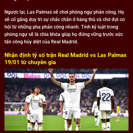
Ngược lại, Las Palmas sẽ chơi phòng ngự phản công. Họ
sẽ cố gắng duy trì sự chắc chắn ở hàng thủ và chờ đợi cơ
hội từ những pha phản công nhanh. Tính kỷ luật trong
phòng ngự sẽ là chìa khóa giúp họ đứng vững trước sức
tấn công hủy diệt của Real Madrid.
Nhận định tỷ số trận Real Madrid vs Las Palmas
19/01 từ chuyên gia