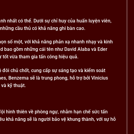
nh nhất có thể. Dưới sự chỉ huy của huấn luyện viên,
 những cầu thủ có khả năng ghi bàn cao.
chọn số một, với khả năng phản xạ nhanh nhạy và kinh
d bao gồm những cái tên như David Alaba và Eder
 tốt vừa tham gia tấn công hiệu quả.
ộ đôi chủ chốt, cung cấp sự sáng tạo và kiểm soát
nes
, Benzema sẽ là trung phong, hỗ trợ bởi Vinicius
và kỹ thuật.
đội hình thiên về phòng ngự, nhằm hạn chế sức tấn
ều khả năng sẽ là người bảo vệ khung thành, với sự hỗ