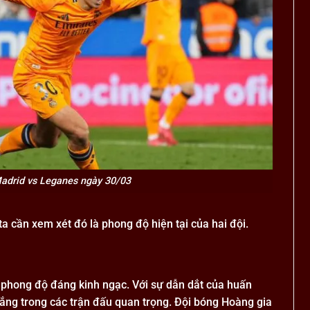
Madrid vs Leganes ngày 30/03
ta cần xem xét đó là phong độ hiện tại của hai đội.
t phong độ đáng kinh ngạc. Với sự dẫn dắt của huấn
thắng trong các trận đấu quan trọng. Đội bóng Hoàng gia