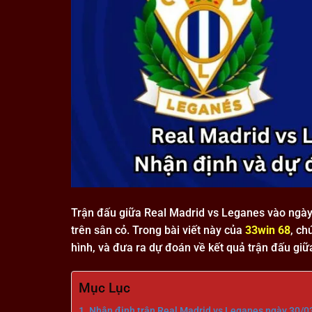
Trận đấu giữa Real Madrid vs Leganes vào ngày 
trên sân cỏ. Trong bài viết này của
33win 68
, ch
hình, và đưa ra dự đoán về kết quả trận đấu gi
Mục Lục
Nhận định trận Real Madrid vs Leganes ngày 30/0