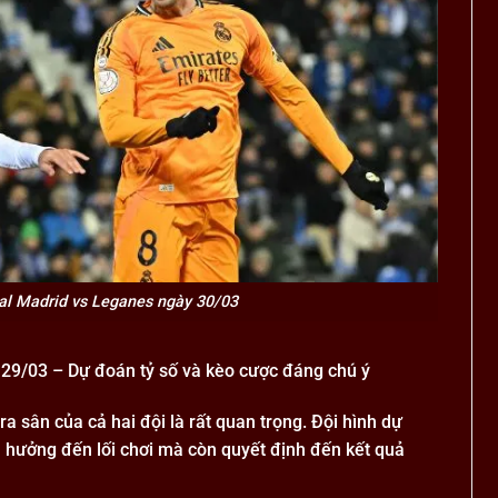
al Madrid vs Leganes ngày 30/03
29/03 – Dự đoán tỷ số và kèo cược đáng chú ý
ra sân của cả hai đội là rất quan trọng. Đội hình dự
 hưởng đến lối chơi mà còn quyết định đến kết quả