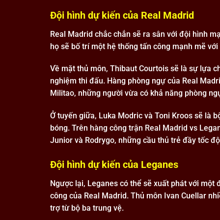
Đội hình dự kiến của Real Madrid
Real Madrid chắc chắn sẽ ra sân với đội hình mạ
họ sẽ bố trí một hệ thống tấn công mạnh mẽ với
Về mặt thủ môn, Thibaut Courtois sẽ là sự lựa 
nghiệm thi đấu. Hàng phòng ngự của Real Madri
Militao, những người vừa có khả năng phòng ngự
Ở tuyến giữa, Luka Modric và Toni Kroos sẽ là b
bóng. Trên hàng công trận
Real Madrid vs Lega
Junior và Rodrygo, những cầu thủ trẻ đầy tốc độ 
Đội hình dự kiến của Leganes
Ngược lại, Leganes có thể sẽ xuất phát với một 
công của Real Madrid. Thủ môn Ivan Cuellar nhi
trợ từ bộ ba trung vệ.