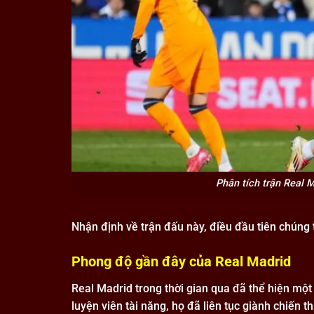
Phân tích trận Real 
Nhận định về trận đấu này, điều đầu tiên chúng 
Phong độ gần đây của Real Madrid
Real Madrid trong thời gian qua đã thể hiện mộ
luyện viên tài năng, họ đã liên tục giành chiến 