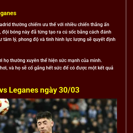
eganes
 Madrid thường chiếm ưu thế với nhiều chiến thắng ấn
, đội bóng này đã từng tạo ra cú sốc bằng cách đánh
 tâm lý, phong độ và tình hình lực lượng sẽ quyết định
nơi họ thường xuyên thể hiện sức mạnh của mình.
ơi, và họ sẽ cố gắng hết sức để có được một kết quả
 vs Leganes ngày 30/03