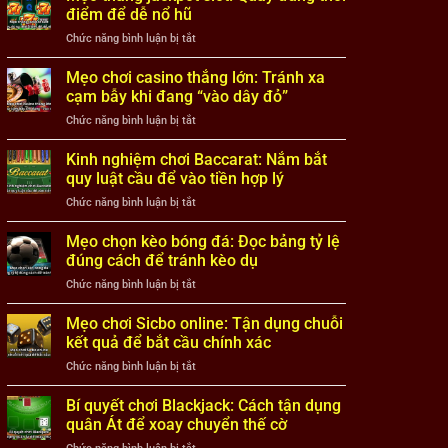
chơi
tận
điểm để dễ nổ hũ
Sicbo
dụng
ở
Chức năng bình luận bị tắt
–
hệ
Mẹo
Phân
số
thắng
Mẹo chơi casino thắng lớn: Tránh xa
tích
nhân
jackpot
bảng
cạm bẫy khi đang “vào dây đỏ”
khủng
slot:
cược
ở
Chức năng bình luận bị tắt
Quay
để
Mẹo
đúng
chọn
chơi
Kinh nghiệm chơi Baccarat: Nắm bắt
thời
kèo
casino
điểm
quy luật cầu để vào tiền hợp lý
chuẩn
thắng
để
xác
ở
Chức năng bình luận bị tắt
lớn:
dễ
Kinh
Tránh
nổ
nghiệm
Mẹo chọn kèo bóng đá: Đọc bảng tỷ lệ
xa
hũ
chơi
cạm
đúng cách để tránh kèo dụ
Baccarat:
bẫy
ở
Chức năng bình luận bị tắt
Nắm
khi
Mẹo
bắt
đang
chọn
Mẹo chơi Sicbo online: Tận dụng chuỗi
quy
“vào
kèo
luật
kết quả để bắt cầu chính xác
dây
bóng
cầu
đỏ”
ở
Chức năng bình luận bị tắt
đá:
để
Mẹo
Đọc
vào
chơi
Bí quyết chơi Blackjack: Cách tận dụng
bảng
tiền
Sicbo
tỷ
quân Át để xoay chuyển thế cờ
hợp
online:
lệ
lý
ở