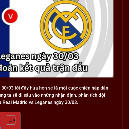
30/03 tới đây hứa hẹn sẽ là một cuộc chiến hấp dẫn
úng ta sẽ đi sâu vào những nhận định, phân tích đội
ữa Real Madrid vs Leganes ngày 30/03.
3