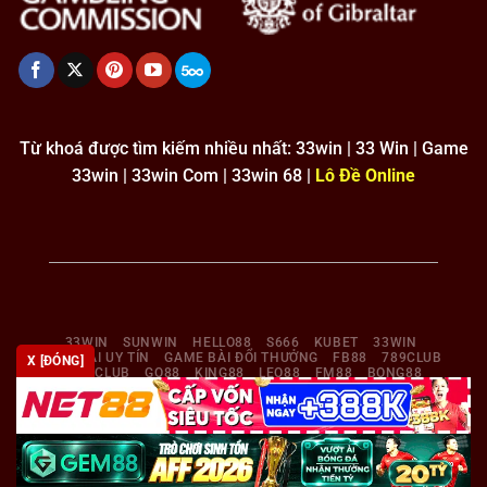
Từ khoá được tìm kiếm nhiều nhất: 33win | 33 Win | Game
33win | 33win Com | 33win 68 |
Lô Đề Online
33WIN
SUNWIN
HELLO88
S666
KUBET
33WIN
NHÀ CÁI UY TÍN
GAME BÀI ĐỔI THƯỞNG
FB88
789CLUB
X [ĐÓNG]
789CLUB
GO88
KING88
LEO88
FM88
BONG88
Copyright 2024 © Bản quyền thuộc
33win102.com
Chúng tôi đồng hành cùng những đối tác được đánh giá cao:
sunwin
,
b52
,
Kèo Nhà Cái
,
Kèo Nhà Cái
,
hit club
,
tài xỉu online
,