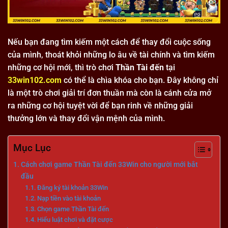
Nếu bạn đang tìm kiếm một cách để thay đổi cuộc sống
của mình, thoát khỏi những lo âu về tài chính và tìm kiếm
những cơ hội mới, thì trò chơi
Thần Tài đến
tại
33win102.com
có thể là chìa khóa cho bạn. Đây không chỉ
là một trò chơi giải trí đơn thuần mà còn là cánh cửa mở
ra những cơ hội tuyệt vời để bạn rinh về những giải
thưởng lớn và thay đổi vận mệnh của mình.
Mục Lục
Cách chơi game Thần Tài đến 33Win cho người mới bắt
đầu
Đăng ký tài khoản 33Win
Nạp tiền vào tài khoản
Chọn game Thần Tài đến
Hiểu luật chơi và đặt cược