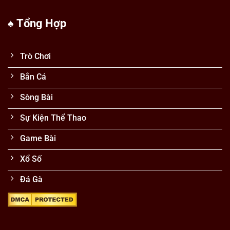
♠️ Tổng Hợp
Trò Chơi
Bắn Cá
Sòng Bài
Sự Kiện Thể Thao
Game Bài
Xổ Số
Đá Gà