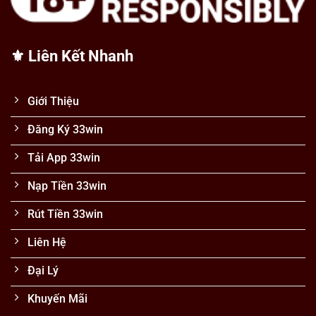
⚜️ Liên Kết Nhanh
Giới Thiệu
Đăng Ký 33win
Tải App 33win
Nạp Tiền 33win
Rút Tiền 33win
Liên Hệ
Đại Lý
Khuyến Mãi