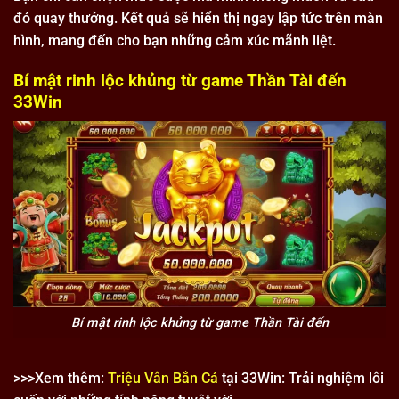
đó quay thưởng. Kết quả sẽ hiển thị ngay lập tức trên màn
hình, mang đến cho bạn những cảm xúc mãnh liệt.
Bí mật rinh lộc khủng từ game Thần Tài đến
33Win
Bí mật rinh lộc khủng từ game Thần Tài đến
>>>Xem thêm:
Triệu Vân Bắn Cá
tại 33Win: Trải nghiệm lôi