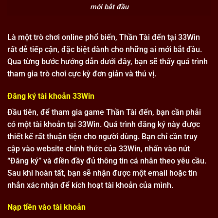
mới bắt đầu
Là một trò chơi online phổ biến, Thần Tài đến tại 33Win
rất dễ tiếp cận, đặc biệt dành cho những ai mới bắt đầu.
Qua từng bước hướng dẫn dưới đây, bạn sẽ thấy quá trình
tham gia trò chơi cực kỳ đơn giản và thú vị.
Đăng ký tài khoản 33Win
Đầu tiên, để tham gia game Thần Tài đến, bạn cần phải
có một tài khoản tại 33Win. Quá trình đăng ký này được
thiết kế rất thuận tiện cho người dùng. Bạn chỉ cần truy
cập vào website chính thức của 33Win, nhấn vào nút
“Đăng ký” và điền đầy đủ thông tin cá nhân theo yêu cầu.
Sau khi hoàn tất, bạn sẽ nhận được một email hoặc tin
nhắn xác nhận để kích hoạt tài khoản của mình.
Nạp tiền vào tài khoản