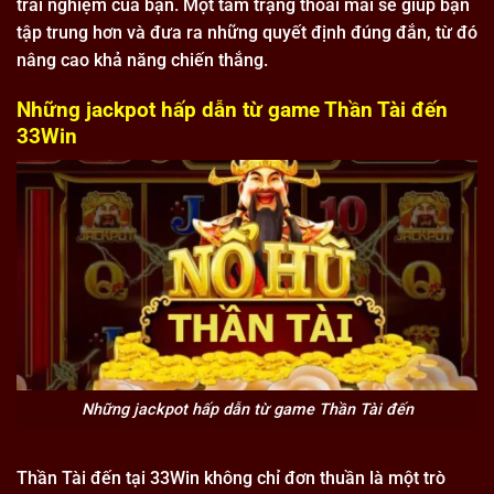
trải nghiệm của bạn. Một tâm trạng thoải mái sẽ giúp bạn
tập trung hơn và đưa ra những quyết định đúng đắn, từ đó
nâng cao khả năng chiến thắng.
Những jackpot hấp dẫn từ game Thần Tài đến
33Win
Những jackpot hấp dẫn từ game Thần Tài đến
Thần Tài đến tại 33Win không chỉ đơn thuần là một trò