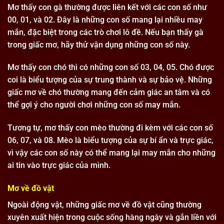
Mơ thấy con gà thường được liên kết với các con số như
00, 01, và 02. Đây là những con số mang lại nhiều may
mắn, đặc biệt trong các trò chơi lô đề. Nếu bạn thấy gà
trong giấc mơ, hãy thử vận dụng những con số này.
Mơ thấy con chó thì có những con số 03, 04, 05. Chó được
coi là biểu tượng của sự trung thành và sự bảo vệ. Những
giấc mơ về chó thường mang đến cảm giác an tâm và có
thể gợi ý cho người chơi những con số may mắn.
Tương tự, mơ thấy con mèo thường đi kèm với các con số
06, 07, và 08. Mèo là biểu tượng của sự bí ẩn và trực giác,
vì vậy các con số này có thể mang lại may mắn cho những
ai tin vào trực giác của mình.
Mơ về đồ vật
Ngoài động vật, những giấc mơ về đồ vật cũng thường
xuyên xuất hiện trong cuộc sống hàng ngày và gắn liền với