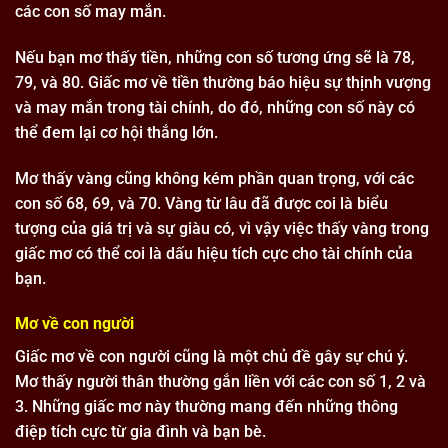
các con số may mắn.
Nếu bạn mơ thấy tiền, những con số tương ứng sẽ là 78,
79, và 80. Giấc mơ về tiền thường báo hiệu sự thịnh vượng
và may mắn trong tài chính, do đó, những con số này có
thể đem lại cơ hội thắng lớn.
Mơ thấy vàng cũng không kém phần quan trọng, với các
con số 68, 69, và 70. Vàng từ lâu đã được coi là biểu
tượng của giá trị và sự giàu có, vì vậy việc thấy vàng trong
giấc mơ có thể coi là dấu hiệu tích cực cho tài chính của
bạn.
Mơ về con người
Giấc mơ về con người cũng là một chủ đề gây sự chú ý.
Mơ thấy người thân thường gắn liền với các con số 1, 2 và
3. Những giấc mơ này thường mang đến những thông
điệp tích cực từ gia đình và bạn bè.