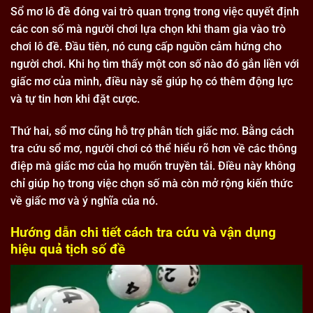
Sổ mơ lô đề đóng vai trò quan trọng trong việc quyết định
các con số mà người chơi lựa chọn khi tham gia vào trò
chơi lô đề. Đầu tiên, nó cung cấp nguồn cảm hứng cho
người chơi. Khi họ tìm thấy một con số nào đó gắn liền với
giấc mơ của mình, điều này sẽ giúp họ có thêm động lực
và tự tin hơn khi đặt cược.
Thứ hai, sổ mơ cũng hỗ trợ phân tích giấc mơ. Bằng cách
tra cứu sổ mơ, người chơi có thể hiểu rõ hơn về các thông
điệp mà giấc mơ của họ muốn truyền tải. Điều này không
chỉ giúp họ trong việc chọn số mà còn mở rộng kiến thức
về giấc mơ và ý nghĩa của nó.
Hướng dẫn chi tiết cách tra cứu và vận dụng
hiệu quả tịch số đề