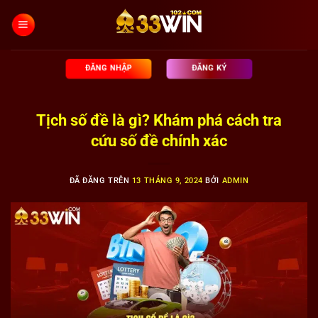
Chuyển
đến
nội
dung
ĐĂNG NHẬP
ĐĂNG KÝ
Tịch số đề là gì? Khám phá cách tra
cứu số đề chính xác
ĐÃ ĐĂNG TRÊN
13 THÁNG 9, 2024
BỞI
ADMIN