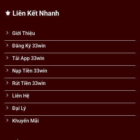
⚜️ Liên Kết Nhanh
Giới Thiệu
Đăng Ký 33win
Tải App 33win
Nạp Tiền 33win
Rút Tiền 33win
Liên Hệ
Đại Lý
Khuyến Mãi