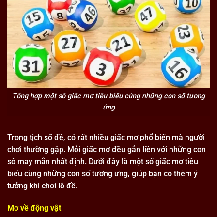
Tổng hợp một số giấc mơ tiêu biểu cùng những con số tương
ứng
Trong tịch số đề, có rất nhiều giấc mơ phổ biến mà người
chơi thường gặp. Mỗi giấc mơ đều gắn liền với những con
số may mắn nhất định. Dưới đây là một số giấc mơ tiêu
biểu cùng những con số tương ứng, giúp bạn có thêm ý
tưởng khi chơi lô đề.
Mơ về động vật