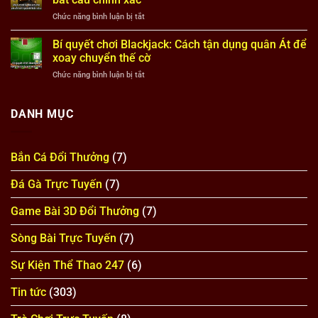
bóng
cầu
đỏ”
ở
Chức năng bình luận bị tắt
đá:
để
Mẹo
Đọc
vào
chơi
Bí quyết chơi Blackjack: Cách tận dụng quân Át để
bảng
tiền
Sicbo
tỷ
xoay chuyển thế cờ
hợp
online:
lệ
lý
ở
Chức năng bình luận bị tắt
Tận
đúng
Bí
dụng
cách
quyết
chuỗi
để
chơi
DANH MỤC
kết
tránh
Blackjack:
quả
kèo
Cách
để
dụ
tận
bắt
Bắn Cá Đổi Thưởng
(7)
dụng
cầu
quân
chính
Đá Gà Trực Tuyến
(7)
Át
xác
để
xoay
Game Bài 3D Đổi Thưởng
(7)
chuyển
thế
Sòng Bài Trực Tuyến
(7)
cờ
Sự Kiện Thể Thao 247
(6)
Tin tức
(303)