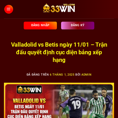
Chuyển
đến
nội
dung
ĐĂNG NHẬP
ĐĂNG KÝ
Valladolid vs Betis ngày 11/01 – Trận
đấu quyết định cục diện bảng xếp
hạng
ĐÃ ĐĂNG TRÊN
6 THÁNG 1, 2025
BỞI
ADMIN