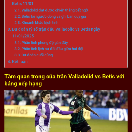
Betis 11/01
Valladolid đạt được chiến thắng bất ngờ
Betis lội ngược dòng và ghi bàn quý giá
Khoảnh khắc kịch tính
Dự đoán tỷ số trận đấu Valladolid vs Betis ngày
11/01/2025
Phân tích phong độ gần đây
Phân tích lịch sử đối đầu giữa hai đội
Dự đoán cuối cùng
Kết luận
Tầm quan trọng của trận Valladolid vs Betis với
bảng xếp hạng