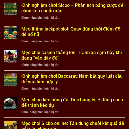
Lightning
Kinh nghiệm chơi Sicbo – Phân tích bảng cược để
Roulette
chọn kèo chuẩn xác
dễ
ở
Chức năng bình luận bị tắt
thắng:
Kinh
Bí
nghiệm
Mẹo thắng jackpot slot: Quay đúng thời điểm để
quyết
chơi
tận
dễ nổ hũ
Sicbo
dụng
ở
Chức năng bình luận bị tắt
–
hệ
Mẹo
Phân
số
thắng
Mẹo chơi casino thắng lớn: Tránh xa cạm bẫy khi
tích
nhân
jackpot
bảng
đang “vào dây đỏ”
khủng
slot:
cược
ở
Chức năng bình luận bị tắt
Quay
để
Mẹo
đúng
chọn
chơi
Kinh nghiệm chơi Baccarat: Nắm bắt quy luật cầu
thời
kèo
casino
điểm
để vào tiền hợp lý
chuẩn
thắng
để
xác
ở
Chức năng bình luận bị tắt
lớn:
dễ
Kinh
Tránh
nổ
nghiệm
Mẹo chọn kèo bóng đá: Đọc bảng tỷ lệ đúng cách
xa
hũ
chơi
cạm
để tránh kèo dụ
Baccarat:
bẫy
ở
Chức năng bình luận bị tắt
Nắm
khi
Mẹo
bắt
đang
chọn
Mẹo chơi Sicbo online: Tận dụng chuỗi kết quả để
quy
“vào
kèo
luật
bắt cầu chính xác
dây