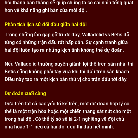
hội thành bàn thắng sẽ giúp chúng ta có cái nhìn tổng quát
hơn về khả năng ghi bàn của mỗi đội.
Phân tích lịch sử đối đầu giữa hai đội
Trong những lần gặp gỡ trước đây, Valladolid vs Betis đã
từng có những trận đấu rất hấp dẫn. Sự cạnh tranh giữa
hai đội luôn tạo ra những kịch tính không thể dự đoán.
Nếu Valladolid thường xuyên giành lợi thế trên sân nhà, thì
Betis cũng không phải tay vừa khi thi đấu trên sân khách.
Điều này tạo ra một kịch bản thú vị cho trận đấu tới đây.
Dự đoán cuối cùng
Dựa trên tất cả các yếu tố kể trên, một dự đoán hợp lý có
thể là một trận hòa hoặc một chiến thắng sát nút cho một
trong hai đội. Có thể tỷ số sẽ là 2-1 nghiêng về đội chủ
nhà hoặc 1-1 nếu cả hai đội đều thi đấu hết mình.