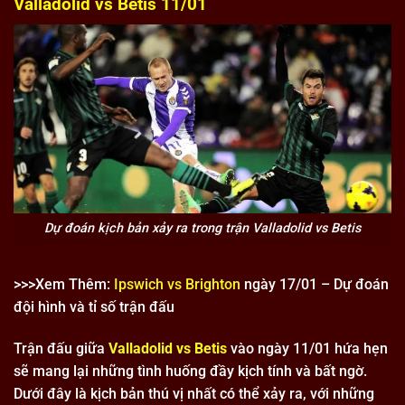
Valladolid vs Betis 11/01
Dự đoán kịch bản xảy ra trong trận Valladolid vs Betis
>>>Xem Thêm:
Ipswich vs Brighton
ngày 17/01 – Dự đoán
đội hình và tỉ số trận đấu
Trận đấu giữa
Valladolid vs Betis
vào ngày 11/01 hứa hẹn
sẽ mang lại những tình huống đầy kịch tính và bất ngờ.
Dưới đây là kịch bản thú vị nhất có thể xảy ra, với những