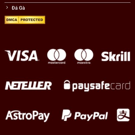
Đá Gà