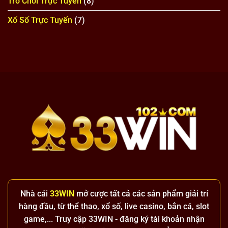
Trò Chơi Trực Tuyến
(8)
Xổ Số Trực Tuyến
(7)
Nhà cái
33WIN
mở cược tất cả các sản phẩm giải trí
hàng đầu, từ thể thao, xổ số, live casino, bắn cá, slot
game,... Truy cập 33WIN - đăng ký tài khoản nhận