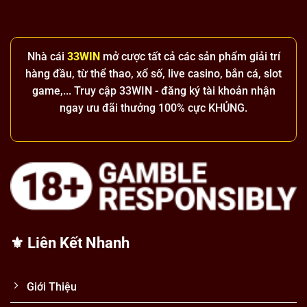
Nhà cái
33WIN
mở cược tất cả các sản phẩm giải trí
hàng đầu, từ thể thao, xổ số, live casino, bắn cá, slot
game,... Truy cập 33WIN - đăng ký tài khoản nhận
ngay ưu đãi thưởng 100% cực KHỦNG.
⚜️ Liên Kết Nhanh
Giới Thiệu