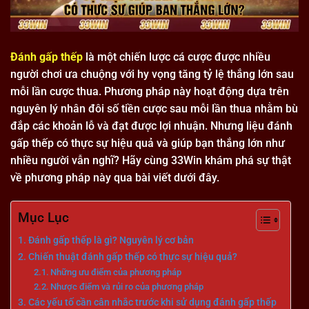
Đánh gấp thếp
là một chiến lược cá cược được nhiều
người chơi ưa chuộng với hy vọng tăng tỷ lệ thắng lớn sau
mỗi lần cược thua. Phương pháp này hoạt động dựa trên
nguyên lý nhân đôi số tiền cược sau mỗi lần thua nhằm bù
đắp các khoản lỗ và đạt được lợi nhuận. Nhưng liệu đánh
gấp thếp có thực sự hiệu quả và giúp bạn thắng lớn như
nhiều người vẫn nghĩ? Hãy cùng 33Win khám phá sự thật
về phương pháp này qua bài viết dưới đây.
Mục Lục
Đánh gấp thếp là gì? Nguyên lý cơ bản
Chiến thuật đánh gấp thếp có thực sự hiệu quả?
Những ưu điểm của phương pháp
Nhược điểm và rủi ro của phương pháp
Các yếu tố cần cân nhắc trước khi sử dụng đánh gấp thếp