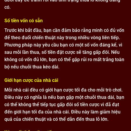
có.
Số tiền vốn có sẵn
Trước khi bắt đầu, bạn cần đảm bảo rằng mình có đủ vốn
để theo đuổi chiến thuật này trong nhiều vòng liên tiếp.
Phương pháp này yêu cầu bạn có một số vốn đáng kể, vì
sau mỗi lần thua, số tiền đặt cược sẽ tăng gấp đôi. Nếu
không có vốn đủ lớn, bạn có thể gặp rủi ro mất trắng toàn
bộ nếu chuỗi thua kéo dài.
Giới hạn cược của nhà cái
Mỗi nhà cái đều có giới hạn cược tối đa cho mỗi trò chơi.
Điều này có nghĩa là nếu bạn gặp một chuỗi thua dài, bạn
có thể không thể tiếp tục gấp đôi số tiền cược vì đã đạt
đến giới hạn tối đa của nhà cái. Điều này làm giảm hiệu
quả của chiến thuật và có thể dẫn đến thua lỗ lớn.