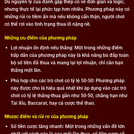
Dù nguyên lý của đánh gấp thếp có vẻ đơn giản và logic,
nhưng thực tế lại phức tạp hơn nhiều. Phương pháp này có
những rủi ro tiềm ẩn mà nếu không cẩn thận, người chơi
có thể rơi vào tình trạng thua lỗ nặng nề.
Những ưu điểm của phương pháp
Lợi nhuận ổn định nếu thắng: Một trong những điểm
hấp dẫn của phương pháp này là khả năng bù đắp toàn
bộ số tiền đã thua và mang lại lợi nhuận, chỉ cần bạn
thắng một lần.
Phù hợp cho các trò chơi có tỷ lệ 50-50: Phương pháp
này được cho là hiệu quả nhất khi áp dụng vào các trò
chơi có tỷ lệ thắng-thua gần như 50-50, chẳng hạn như
Tài Xỉu, Baccarat, hay cá cược thể thao.
Nhược điểm và rủi ro của phương pháp
Số tiền cược tăng nhanh: Một trong những vấn đề lớn
nhất với cách này là sau mỗi lần thua, số tiền cược sẽ