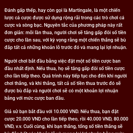
Đánh gấp thếp, hay còn gọi là Martingale, là một chiến
lược cá cược được sử dụng rộng rãi trong các trò chơi cá
cược và sòng bạc. Nguyên tắc của phương pháp này rất
đơn giản: mỗi lần thua, người chơi sẽ tăng gấp đôi số tiền
cược cho lần sau, với kỳ vọng rằng một chiến thắng sẽ bù
đắp tất cả những khoản lỗ trước đó và mang lại lợi nhuận.
Người chơi bắt đầu bằng việc đặt một số tiền cược ban
đầu nhất định. Nếu thua, họ sẽ tăng gấp đôi số tiền cược
cho lần tiếp theo. Quá trình này tiếp tục cho đến khi người
chơi thắng, và khi thắng, tất cả số tiền thua trước đó sẽ
được bù đắp và người chơi sẽ có một khoản lợi nhuận
bằng với mức cược ban đầu.
Giả sử bạn bắt đầu với 10.000 VND. Nếu thua, bạn đặt
cược 20.000 VND cho lần tiếp theo, rồi 40.000 VND, 80.000
VND, v.v. Cuối cùng, khi bạn thắng, tổng số tiền thắng sẽ