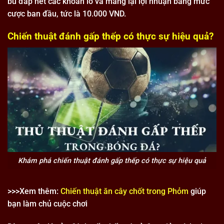
bù đắp hết các khoản lỗ và mang lại lợi nhuận bằng mức
cược ban đầu, tức là 10.000 VND.
Chiến thuật đánh gấp thếp có thực sự hiệu quả?
Khám phá chiến thuật đánh gấp thếp có thực sự hiệu quả
>>>Xem thêm:
Chiến thuật ăn cây chốt trong Phỏm
giúp
bạn làm chủ cuộc chơi