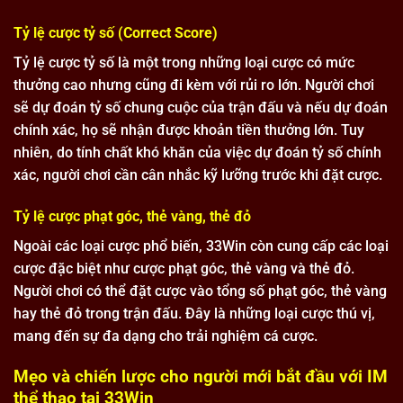
Tỷ lệ cược tỷ số (Correct Score)
Tỷ lệ cược tỷ số là một trong những loại cược có mức
thưởng cao nhưng cũng đi kèm với rủi ro lớn. Người chơi
sẽ dự đoán tỷ số chung cuộc của trận đấu và nếu dự đoán
chính xác, họ sẽ nhận được khoản tiền thưởng lớn. Tuy
nhiên, do tính chất khó khăn của việc dự đoán tỷ số chính
xác, người chơi cần cân nhắc kỹ lưỡng trước khi đặt cược.
Tỷ lệ cược phạt góc, thẻ vàng, thẻ đỏ
Ngoài các loại cược phổ biến, 33Win còn cung cấp các loại
cược đặc biệt như cược phạt góc, thẻ vàng và thẻ đỏ.
Người chơi có thể đặt cược vào tổng số phạt góc, thẻ vàng
hay thẻ đỏ trong trận đấu. Đây là những loại cược thú vị,
mang đến sự đa dạng cho trải nghiệm cá cược.
Mẹo và chiến lược cho người mới bắt đầu với IM
thể thao tại 33Win