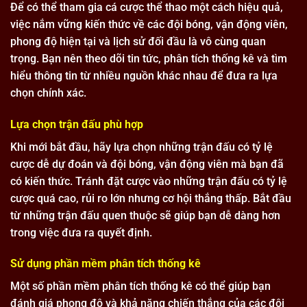
Để có thể tham gia cá cược thể thao một cách hiệu quả,
việc nắm vững kiến thức về các đội bóng, vận động viên,
phong độ hiện tại và lịch sử đối đầu là vô cùng quan
trọng. Bạn nên theo dõi tin tức, phân tích thống kê và tìm
hiểu thông tin từ nhiều nguồn khác nhau để đưa ra lựa
chọn chính xác.
Lựa chọn trận đấu phù hợp
Khi mới bắt đầu, hãy lựa chọn những trận đấu có tỷ lệ
cược dễ dự đoán và đội bóng, vận động viên mà bạn đã
có kiến thức. Tránh đặt cược vào những trận đấu có tỷ lệ
cược quá cao, rủi ro lớn nhưng cơ hội thắng thấp. Bắt đầu
từ những trận đấu quen thuộc sẽ giúp bạn dễ dàng hơn
trong việc đưa ra quyết định.
Sử dụng phần mềm phân tích thống kê
Một số phần mềm phân tích thống kê có thể giúp bạn
đánh giá phong độ và khả năng chiến thắng của các đội