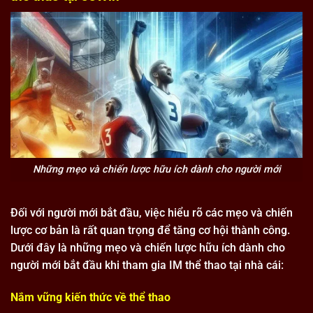
Những mẹo và chiến lược hữu ích dành cho người mới
Đối với người mới bắt đầu, việc hiểu rõ các mẹo và chiến
lược cơ bản là rất quan trọng để tăng cơ hội thành công.
Dưới đây là những mẹo và chiến lược hữu ích dành cho
người mới bắt đầu khi tham gia IM thể thao tại nhà cái:
Nắm vững kiến thức về thể thao