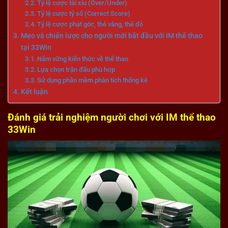
Tỷ lệ cược tài xỉu (Over/Under)
Tỷ lệ cược tỷ số (Correct Score)
Tỷ lệ cược phạt góc, thẻ vàng, thẻ đỏ
Mẹo và chiến lược cho người mới bắt đầu với IM thể thao
tại 33Win
Nắm vững kiến thức về thể thao
Lựa chọn trận đấu phù hợp
Sử dụng phần mềm phân tích thống kê
Kết luận
Đánh giá trải nghiệm người chơi với IM thể thao
33Win