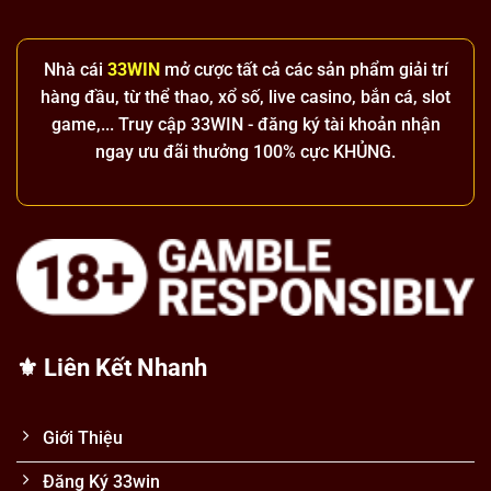
Nhà cái
33WIN
mở cược tất cả các sản phẩm giải trí
hàng đầu, từ thể thao, xổ số, live casino, bắn cá, slot
game,... Truy cập 33WIN - đăng ký tài khoản nhận
ngay ưu đãi thưởng 100% cực KHỦNG.
⚜️ Liên Kết Nhanh
Giới Thiệu
Đăng Ký 33win