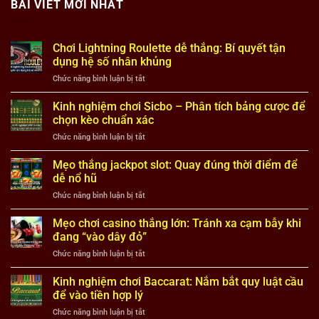
BÀI VIẾT MỚI NHẤT
Chơi Lightning Roulette dễ thắng: Bí quyết tận
dụng hệ số nhân khủng
ở
Chức năng bình luận bị tắt
Chơi
Lightning
Kinh nghiệm chơi Sicbo – Phân tích bảng cược để
Roulette
chọn kèo chuẩn xác
dễ
ở
Chức năng bình luận bị tắt
thắng:
Kinh
Bí
nghiệm
Mẹo thắng jackpot slot: Quay đúng thời điểm để
quyết
chơi
tận
dễ nổ hũ
Sicbo
dụng
ở
Chức năng bình luận bị tắt
–
hệ
Mẹo
Phân
số
thắng
Mẹo chơi casino thắng lớn: Tránh xa cạm bẫy khi
tích
nhân
jackpot
bảng
đang “vào dây đỏ”
khủng
slot:
cược
ở
Chức năng bình luận bị tắt
Quay
để
Mẹo
đúng
chọn
chơi
Kinh nghiệm chơi Baccarat: Nắm bắt quy luật cầu
thời
kèo
casino
điểm
để vào tiền hợp lý
chuẩn
thắng
để
xác
ở
Chức năng bình luận bị tắt
lớn:
dễ