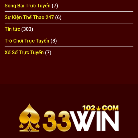
thế
Sòng Bài Trực Tuyến
(7)
cờ
Sự Kiện Thể Thao 247
(6)
Tin tức
(303)
Trò Chơi Trực Tuyến
(8)
Xổ Số Trực Tuyến
(7)