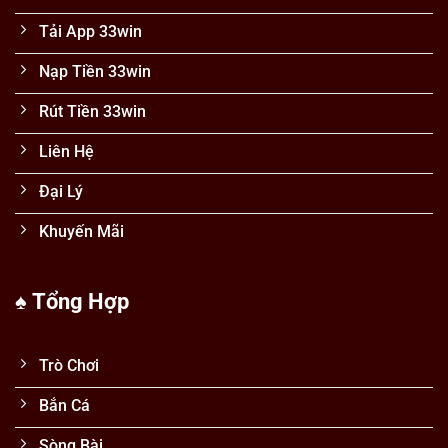
Tải App 33win
Nạp Tiền 33win
Rút Tiền 33win
Liên Hệ
Đại Lý
Khuyến Mãi
♠️ Tổng Hợp
Trò Chơi
Bắn Cá
Sòng Bài