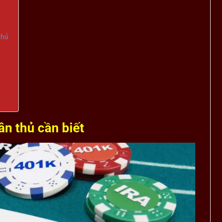
thủ
ân thủ cần biết