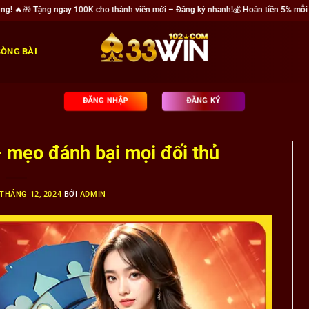
thành viên mới – Đăng ký nhanh!💰 Hoàn tiền 5% mỗi ngày, cược càng nhiều, nhận c
SÒNG BÀI
ĐĂNG NHẬP
ĐĂNG KÝ
– mẹo đánh bại mọi đối thủ
 THÁNG 12, 2024
BỞI
ADMIN