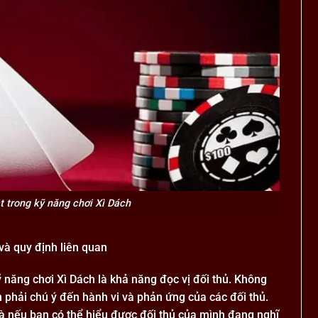
t trong kỹ năng chơi Xì Dách
 và quy định liên quan
 năng chơi Xì Dách là khả năng đọc vị đối thủ. Không
 phải chú ý đến hành vi và phản ứng của các đối thủ.
, và nếu bạn có thể hiểu được đối thủ của mình đang nghĩ