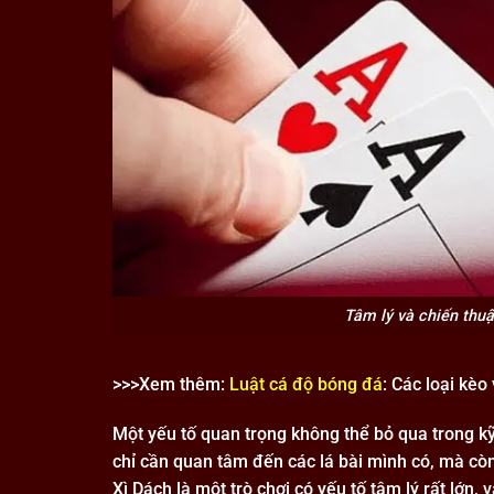
Tâm lý và chiến thuậ
>>>Xem thêm:
Luật cá độ bóng đá
: Các loại kèo
Một yếu tố quan trọng không thể bỏ qua trong kỹ
chỉ cần quan tâm đến các lá bài mình có, mà còn
Xì Dách là một trò chơi có yếu tố tâm lý rất lớn