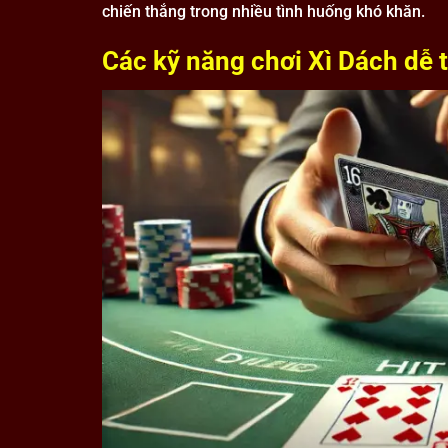
chiến thắng trong nhiều tình huống khó khăn.
Các kỹ năng chơi Xì Dách dễ