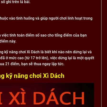
số ghi trên lá bài.
thuộc vào tình huống và giúp người chơi linh hoạt trong
 việc tính toán điểm số sao cho tổng điểm của bạn
 điểm này.
g kỹ năng chơi Xì Dách là biết khi nào nên dừng lại và
đã ở mức cao (từ 17 trở lên), việc dừng lại là một quyết
ua 21 điểm, bạn sẽ thua ngay lập tức.
ng kỹ năng chơi Xì Dách