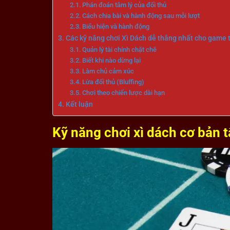
Phán đoán tâm lý của đối thủ
Cách chia bài và hành động sau mỗi lượt
Biểu hiện và hành động
Các kỹ năng chơi Xì Dách dễ thắng nhất cho game 
Quản lý tài chính chặt chẽ
Biết khi nào dừng lại
Làm chủ cảm xúc
Lừa đối thủ (Bluffing)
Chơi theo chiến lược dài hạn
Kết luận
Kỹ năng chơi xì dách cơ bản t