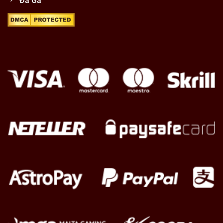
Đá Gà