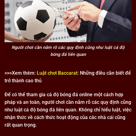
Người chơi cần nắm rõ các quy định cũng như luật cá độ
bóng đá liên quan
>>>Xem thêm:
Luật chơi Baccarat
: Những điều cần biết để
trở thành cao thủ
Để có thể tham gia cá độ bóng đá online một cách hợp
pháp và an toàn, người chơi cần nắm rõ các quy định cũng
như luật cá độ bóng đá liên quan. Không chỉ hiểu luật, việc
nhận thức về cách thức hoạt động của các nhà cái cũng
rất quan trọng.