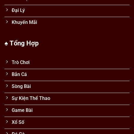
Đại Lý
Khuyến Mãi
♠️ Tổng Hợp
Trò Chơi
Bắn Cá
Sòng Bài
Sự Kiện Thể Thao
Game Bài
Xổ Số