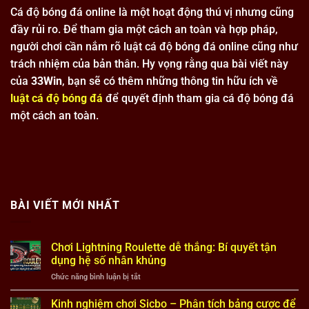
Cá độ bóng đá online là một hoạt động thú vị nhưng cũng
đầy rủi ro. Để tham gia một cách an toàn và hợp pháp,
người chơi cần nắm rõ luật cá độ bóng đá online cũng như
trách nhiệm của bản thân. Hy vọng rằng qua bài viết này
của
33Win
, bạn sẽ có thêm những thông tin hữu ích về
luật cá độ bóng đá
để quyết định tham gia cá độ bóng đá
một cách an toàn.
BÀI VIẾT MỚI NHẤT
Chơi Lightning Roulette dễ thắng: Bí quyết tận
dụng hệ số nhân khủng
ở
Chức năng bình luận bị tắt
Chơi
Lightning
Kinh nghiệm chơi Sicbo – Phân tích bảng cược để