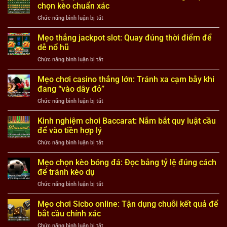
Roulette
chọn kèo chuẩn xác
dễ
ở
Chức năng bình luận bị tắt
thắng:
Kinh
Bí
nghiệm
Mẹo thắng jackpot slot: Quay đúng thời điểm để
quyết
chơi
tận
dễ nổ hũ
Sicbo
dụng
ở
Chức năng bình luận bị tắt
–
hệ
Mẹo
Phân
số
thắng
Mẹo chơi casino thắng lớn: Tránh xa cạm bẫy khi
tích
nhân
jackpot
bảng
đang “vào dây đỏ”
khủng
slot:
cược
ở
Chức năng bình luận bị tắt
Quay
để
Mẹo
đúng
chọn
chơi
Kinh nghiệm chơi Baccarat: Nắm bắt quy luật cầu
thời
kèo
casino
điểm
để vào tiền hợp lý
chuẩn
thắng
để
xác
ở
Chức năng bình luận bị tắt
lớn:
dễ
Kinh
Tránh
nổ
nghiệm
Mẹo chọn kèo bóng đá: Đọc bảng tỷ lệ đúng cách
xa
hũ
chơi
cạm
để tránh kèo dụ
Baccarat:
bẫy
ở
Chức năng bình luận bị tắt
Nắm
khi
Mẹo
bắt
đang
chọn
Mẹo chơi Sicbo online: Tận dụng chuỗi kết quả để
quy
“vào
kèo
luật
bắt cầu chính xác
dây
bóng
cầu
đỏ”
ở
Chức năng bình luận bị tắt
đá: