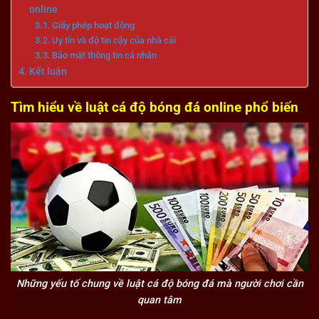
online
Giấy phép hoạt động
Uy tín và độ tin cậy của nhà cái
Bảo mật thông tin cá nhân
Kết luận
Tìm hiểu về luật cá độ bóng đá online phổ biến
Những yếu tố chung về luật cá độ bóng đá mà người chơi cần
quan tâm