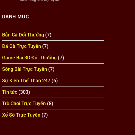
Chức năng bình luận bị tắt
Tận
đúng
Bí
dụng
cách
quyết
chuỗi
để
chơi
DANH MỤC
kết
tránh
Blackjack:
quả
kèo
Cách
để
dụ
tận
bắt
Bắn Cá Đổi Thưởng
(7)
dụng
cầu
quân
chính
Đá Gà Trực Tuyến
(7)
Át
xác
để
xoay
Game Bài 3D Đổi Thưởng
(7)
chuyển
thế
Sòng Bài Trực Tuyến
(7)
cờ
Sự Kiện Thể Thao 247
(6)
Tin tức
(303)
Trò Chơi Trực Tuyến
(8)
Xổ Số Trực Tuyến
(7)