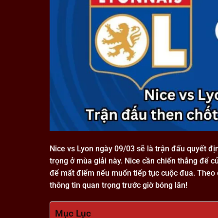
Nice vs Lyon ngày 09/03 sẽ là trận đấu quyết đ
trọng ở mùa giải này. Nice cần chiến thắng để củ
để mất điểm nếu muốn tiếp tục cuộc đua. Theo d
thông tin quan trọng trước giờ bóng lăn!
Mục Lục