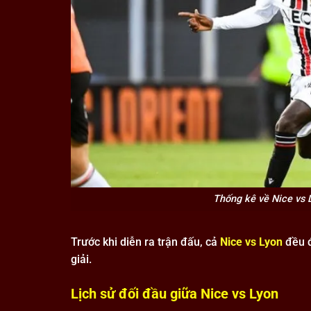
Thống kê về Nice vs 
Trước khi diễn ra trận đấu, cả
Nice vs Lyon
đều đ
giải.
Lịch sử đối đầu giữa Nice vs Lyon