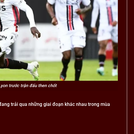
Lyon trước trận đấu then chốt
ang trải qua những giai đoạn khác nhau trong mùa