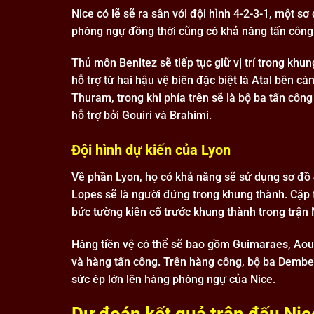
Nice có lẽ sẽ ra sân với đội hình 4-2-3-1, một s
phòng ngự đồng thời cũng có khả năng tấn công 
Thủ môn Benitez sẽ tiếp tục giữ vị trí trong khu
hỗ trợ từ hai hậu vệ biên đặc biệt là Atal bên c
Thuram, trong khi phía trên sẽ là bộ ba tấn công
hỗ trợ bởi Gouiri và Brahimi.
Đội hình dự kiến của Lyon
Về phần Lyon, họ có khả năng sẽ sử dụng sơ đồ
Lopes sẽ là người đứng trong khung thành. Cặp 
bức tường kiên cố trước khung thành trong trận
Hàng tiền vệ có thể sẽ bao gồm Guimaraes, Aou
và hàng tấn công. Trên hàng công, bộ ba Dembel
sức ép lớn lên hàng phòng ngự của Nice.
Dự đoán kết quả trận đấu Ni