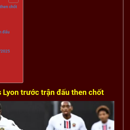
then chốt
ận đấu
3/2025
Lyon trước trận đấu then chốt