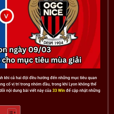
ịnh khi cả hai đội đều hướng đến những mục tiêu quan
ng cố vị trí trong nhóm đầu, trong khi Lyon không thể
õi nội dung bài viết này của
33 Win
để cập nhật những