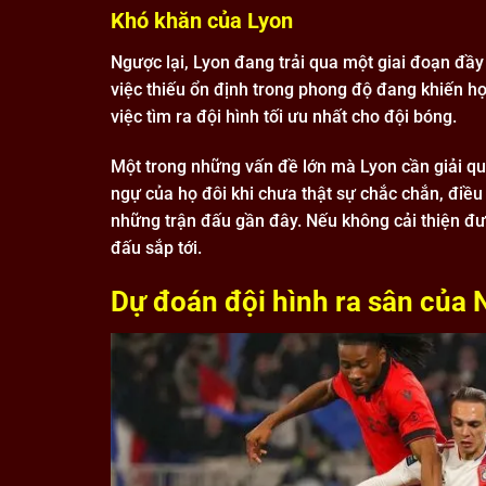
Khó khăn của Lyon
Ngược lại, Lyon đang trải qua một giai đoạn đầy
việc thiếu ổn định trong phong độ đang khiến h
việc tìm ra đội hình tối ưu nhất cho đội bóng.
Một trong những vấn đề lớn mà Lyon cần giải qu
ngự của họ đôi khi chưa thật sự chắc chắn, điề
những trận đấu gần đây. Nếu không cải thiện được
đấu sắp tới.
Dự đoán đội hình ra sân của N