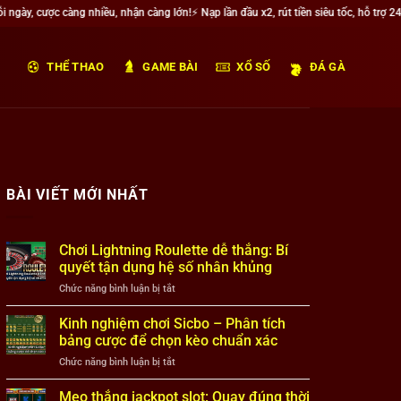
càng lớn!⚡️ Nạp lần đầu x2, rút tiền siêu tốc, hỗ trợ 24/7!👉 Tham gia ngay để k
THỂ THAO
GAME BÀI
XỔ SỐ
ĐÁ GÀ
BÀI VIẾT MỚI NHẤT
Chơi Lightning Roulette dễ thắng: Bí
quyết tận dụng hệ số nhân khủng
ở
Chức năng bình luận bị tắt
Chơi
Lightning
Kinh nghiệm chơi Sicbo – Phân tích
Roulette
bảng cược để chọn kèo chuẩn xác
dễ
ở
Chức năng bình luận bị tắt
thắng:
Kinh
Bí
nghiệm
Mẹo thắng jackpot slot: Quay đúng thời
quyết