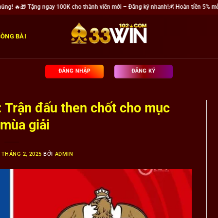
o thành viên mới – Đăng ký nhanh!💰 Hoàn tiền 5% mỗi ngày, cược càng nhiều, nhận 
SÒNG BÀI
ĐĂNG NHẬP
ĐĂNG KÝ
: Trận đấu then chốt cho mục
 mùa giải
 THÁNG 2, 2025
BỞI
ADMIN