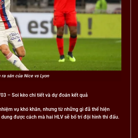
 ra sân của Nice vs Lyon
03 – Soi kèo chi tiết và dự đoán kết quả
 nhiệm vụ khó khăn, nhưng từ những gì đã thể hiện
 dung được cách mà hai HLV sẽ bố trí đội hình thi đấu.